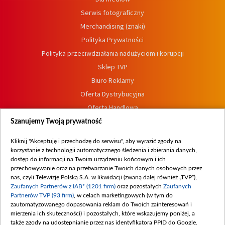
Serwis fotograficzny
Merchandising (znaki)
Polityka Prywatności
Polityka przeciwdziałania nadużyciom i korupcji
Sklep TVP
Biuro Reklamy
Oferta Dystrybucyjna
Oferta Handlowa
Dostępność
Szanujemy Twoją prywatność
Moje zgody
Kliknij "Akceptuję i przechodzę do serwisu", aby wyrazić zgody na
Procedura zgłoszeń wewnętrznych
korzystanie z technologii automatycznego śledzenia i zbierania danych,
dostęp do informacji na Twoim urządzeniu końcowym i ich
przechowywanie oraz na przetwarzanie Twoich danych osobowych przez
nas, czyli Telewizję Polską S.A. w likwidacji (zwaną dalej również „TVP”),
Zaufanych Partnerów z IAB* (1201 firm)
oraz pozostałych
Zaufanych
Partnerów TVP (93 firm)
, w celach marketingowych (w tym do
zautomatyzowanego dopasowania reklam do Twoich zainteresowań i
mierzenia ich skuteczności) i pozostałych, które wskazujemy poniżej, a
także zgody na udostępnianie przez nas identyfikatora PPID do Google.