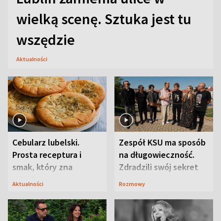
wielką scenę. Sztuka jest tu
wszędzie
Aktualności
Cebularz lubelski.
Zespół KSU ma sposób
Prosta receptura i
na długowieczność.
smak, który zna
Zdradzili swój sekret
Lubelszczyzna
Aktualności
Rozmowy