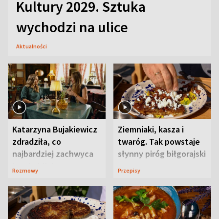
Kultury 2029. Sztuka
wychodzi na ulice
Aktualności
Katarzyna Bujakiewicz
Ziemniaki, kasza i
zdradziła, co
twaróg. Tak powstaje
najbardziej zachwyca
słynny piróg biłgorajski
ją w Lublinie
Rozmowy
Przepisy