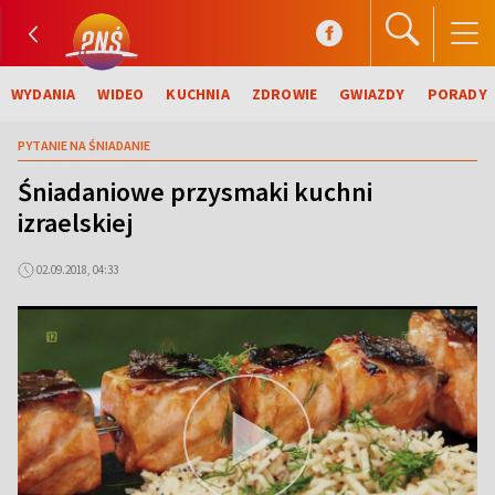
WYDANIA
WIDEO
KUCHNIA
ZDROWIE
GWIAZDY
PORADY
PYTANIE NA ŚNIADANIE
Śniadaniowe przysmaki kuchni
izraelskiej
02.09.2018, 04:33