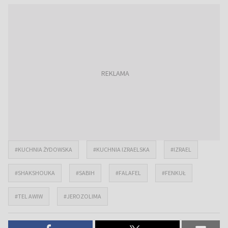
#KUCHNIA ŻYDOWSKA
#KUCHNIA IZRAELSKA
#IZRAEL
#SHAKSHOUKA
#SABIH
#FALAFEL
#FENKUŁ
#TEL AWIW
#JEROZOLIMA