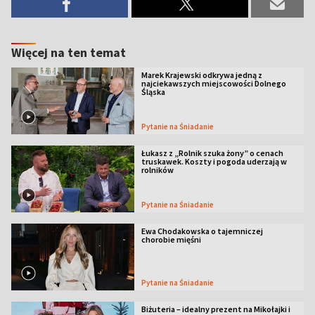
Więcej na ten temat
Marek Krajewski odkrywa jedną z
najciekawszych miejscowości Dolnego
Śląska
Pytanie na Śniadanie
Łukasz z „Rolnik szuka żony” o cenach
truskawek. Koszty i pogoda uderzają w
rolników
Pytanie na Śniadanie
Ewa Chodakowska o tajemniczej
chorobie mięśni
Pytanie na Śniadanie
Biżuteria – idealny prezent na Mikołajki i