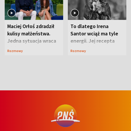
Maciej Orłoś zdradził
To dlatego Irena
kulisy małżeństwa.
Santor wciąż ma tyle
Jedna sytuacja wraca
energii. Jej recepta
jak bumerang
jest zaskakująco
Rozmowy
Rozmowy
prosta