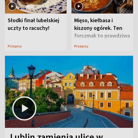
Słodki finał lubelskiej
Mięso, kiełbasa i
uczty to racuchy!
kiszony ogórek. Ten
forszmak to prawdziwa
uczta
Przepisy
Przepisy
Lublin zamienia ulice w