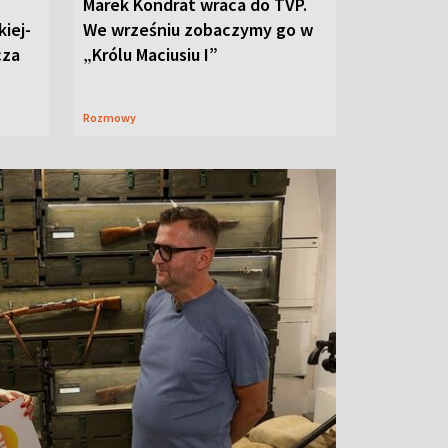
Marek Kondrat wraca do TVP.
iej-
We wrześniu zobaczymy go w
cza
„Królu Maciusiu I”
Rozmowy