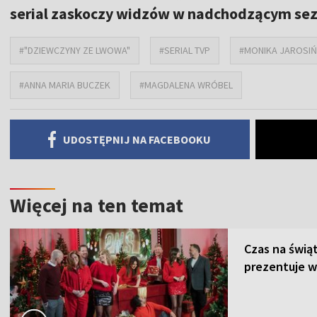
serial zaskoczy widzów w nadchodzącym sez
#"DZIEWCZYNY ZE LWOWA"
#SERIAL TVP
#MONIKA JAROSI
#ANNA MARIA BUCZEK
#MAGDALENA WRÓBEL
UDOSTĘPNIJ NA FACEBOOKU
Więcej na ten temat
Czas na świą
prezentuje w