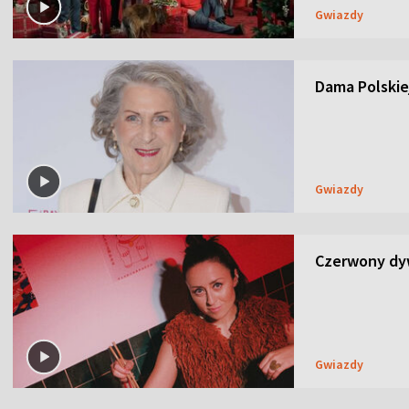
Gwiazdy
Dama Polskiej
Gwiazdy
Czerwony dyw
Gwiazdy