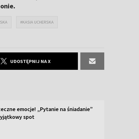
onie.
ŃSKA
#KASIA UCHERSKA
UDOSTĘPNIJ NA X
teczne emocje! „Pytanie na śniadanie”
yjątkowy spot