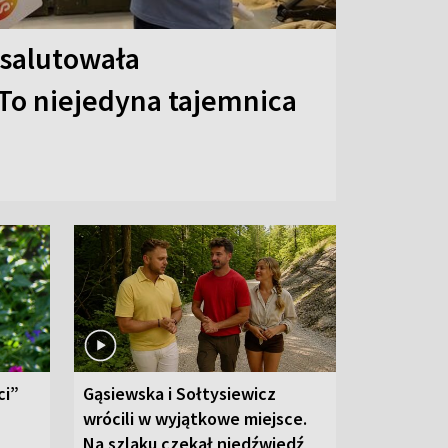
 salutowała
To niejedyna tajemnica
ci”
Gąsiewska i Sołtysiewicz
wrócili w wyjątkowe miejsce.
Na szlaku czekał niedźwiedź