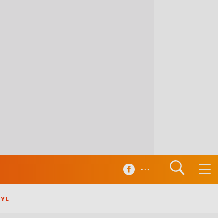
...
TYL