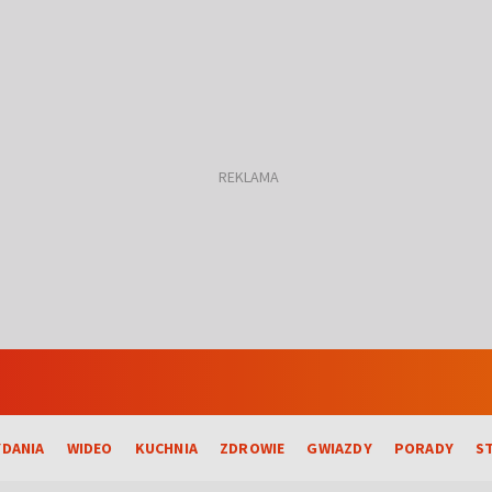
DANIA
WIDEO
KUCHNIA
ZDROWIE
GWIAZDY
PORADY
S