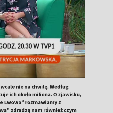
o wcale nie na chwilę. Według
je ich około miliona. O zjawisku,
y ze Lwowa” rozmawiamy z
owa” zdradzą nam również czym