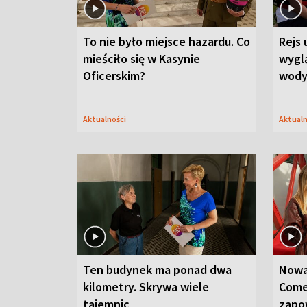
To nie było miejsce hazardu. Co
Rejs 
mieściło się w Kasynie
wygl
Oficerskim?
wod
Aktualności
Aktual
Ten budynek ma ponad dwa
Nowa
kilometry. Skrywa wiele
Come
tajemnic
zapo