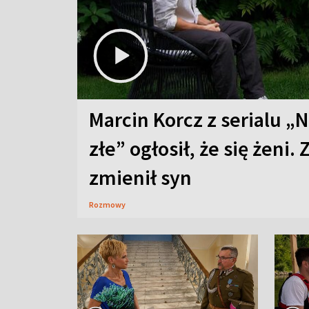
Marcin Korcz z serialu „N
złe” ogłosił, że się żeni. 
zmienił syn
Rozmowy