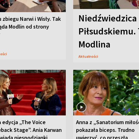
Niedźwiedzica
u zbiegu Narwi i Wisły. Tak
ąda Modlin od strony
Piłsudskiemu. 
y
Modlina
ności
Aktualności
 edycja „The Voice
Anna z „Sanatorium miłoś
back Stage”. Ania Karwan
pokazała biceps. Trudno
wiada niespodzianki
uwierzyć, co przeszła