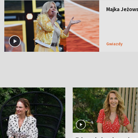
Majka Jeżows
Gwiazdy