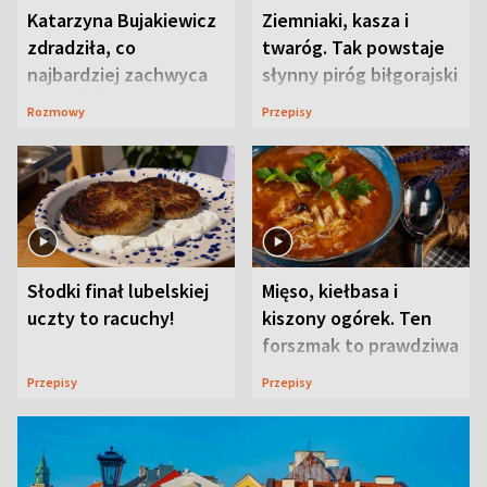
Katarzyna Bujakiewicz
Ziemniaki, kasza i
zdradziła, co
twaróg. Tak powstaje
najbardziej zachwyca
słynny piróg biłgorajski
ją w Lublinie
Rozmowy
Przepisy
Słodki finał lubelskiej
Mięso, kiełbasa i
uczty to racuchy!
kiszony ogórek. Ten
forszmak to prawdziwa
uczta
Przepisy
Przepisy