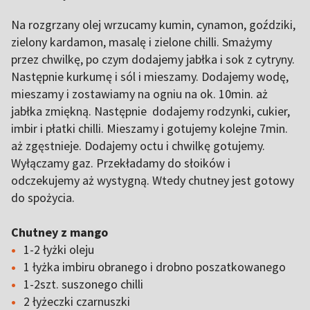
Na rozgrzany olej wrzucamy kumin, cynamon, goździki,
zielony kardamon, masalę i zielone chilli. Smażymy
przez chwilkę, po czym dodajemy jabłka i sok z cytryny.
Następnie kurkumę i sól i mieszamy. Dodajemy wodę,
mieszamy i zostawiamy na ogniu na ok. 10min. aż
jabłka zmiękną. Następnie dodajemy rodzynki, cukier,
imbir i płatki chilli. Mieszamy i gotujemy kolejne 7min.
aż zgęstnieje. Dodajemy octu i chwilkę gotujemy.
Wyłączamy gaz. Przekładamy do słoików i
odczekujemy aż wystygną. Wtedy chutney jest gotowy
do spożycia.
Chutney z mango
1-2 łyżki oleju
1 łyżka imbiru obranego i drobno poszatkowanego
1-2szt. suszonego chilli
2 łyżeczki czarnuszki