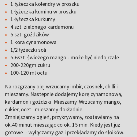
1 łyżeczka kolendry w proszku
1 łyżeczka kuminu w proszku
1 łyżeczka kurkumy
4 szt. zielonego kardamonu
5 szt. goździków
1 kora cynamonowa
1/2 łyżeczki soli
5-6szt. świeżego mango - może być niedojrzałe
200-220gm cukru
100-120 ml octu
Na rozgrzany olej wrzucamy imbir, czosnek, chilli i
mieszamy. Następnie dodajemy korę cynamonową,
kardamon i goździki. Mieszamy. Wrzucamy mango,
cukier, ocet i mieszamy dokładnie.
Zmniejszamy ogień, przykrywamy, zostawiamy na
ok.40 minut mieszając co ok. 15 min. Kiedy jest już
gotowe - wyłączamy gaz i przekładamy do słoików.