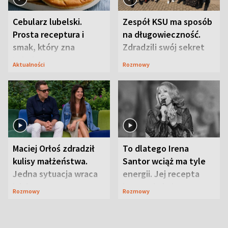
Cebularz lubelski.
Zespół KSU ma sposób
Prosta receptura i
na długowieczność.
smak, który zna
Zdradzili swój sekret
Lubelszczyzna
Aktualności
Rozmowy
Maciej Orłoś zdradził
To dlatego Irena
kulisy małżeństwa.
Santor wciąż ma tyle
Jedna sytuacja wraca
energii. Jej recepta
jak bumerang
jest zaskakująco
Rozmowy
Rozmowy
prosta