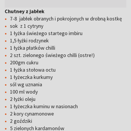
Chutney z jabłek
7-8 jabłek obranych i pokrojonych w drobną kostkę
sok z 1 cytryny
1 łyżka świeżego startego imbiru
1,5 łyżki rodzynek
1 łyżka płatków chilli
2 szt. zielonego świeżego chilli (ostre!)
200gm cukru
1 łyżka stołowa octu
1 łyżeczka kurkumy
sól wg uznania
100 ml wody
2 łyżki oleju
1 łyżeczka kuminu w nasionach
2 kory cynamonowe
2 goździki
5 zielonych kardamonów