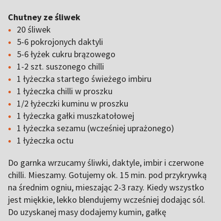
Chutney ze śliwek
20 śliwek
5-6 pokrojonych daktyli
5-6 łyżek cukru brązowego
1-2 szt. suszonego chilli
1 łyżeczka startego świeżego imbiru
1 łyżeczka chilli w proszku
1/2 łyżeczki kuminu w proszku
1 łyżeczka gałki muszkatołowej
1 łyżeczka sezamu (wcześniej uprażonego)
1 łyżeczka octu
Do garnka wrzucamy śliwki, daktyle, imbir i czerwone
chilli. Mieszamy. Gotujemy ok. 15 min. pod przykrywką
na średnim ogniu, mieszając 2-3 razy. Kiedy wszystko
jest miękkie, lekko blendujemy wcześniej dodając sól.
Do uzyskanej masy dodajemy kumin, gałkę