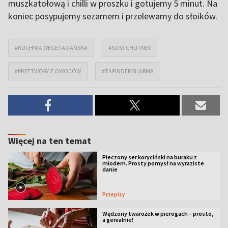
muszkatołową i chilli w proszku i gotujemy 5 minut. Na
koniec posypujemy sezamem i przelewamy do słoików.
#KUCHNIA WEGETARIAŃSKA
#SOSY CHUTNEY
#PRZETWORY Z OWOCÓW
#TAPINDER SHARMA
Więcej na ten temat
Pieczony ser koryciński na buraku z
miodem. Prosty pomysł na wyraziste
danie
Przepisy
Wędzony twarożek w pierogach – prosto,
a genialnie!