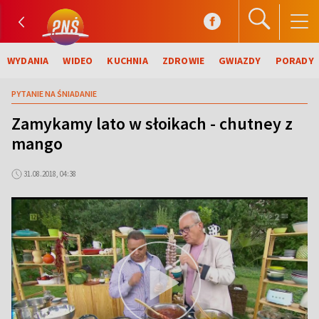
WYDANIA
WIDEO
KUCHNIA
ZDROWIE
GWIAZDY
PORADY
PYTANIE NA ŚNIADANIE
Zamykamy lato w słoikach - chutney z
mango
31.08.2018, 04:38