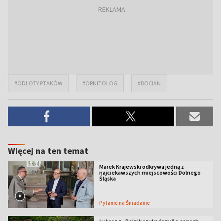
#ODLOTY PTAKÓW
#ORNITOLOG
#BOCIAN
Więcej na ten temat
Marek Krajewski odkrywa jedną z
najciekawszych miejscowości Dolnego
Śląska
Pytanie na Śniadanie