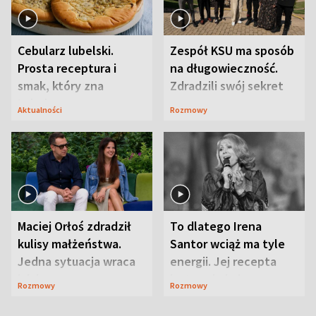
Cebularz lubelski.
Zespół KSU ma sposób
Prosta receptura i
na długowieczność.
smak, który zna
Zdradzili swój sekret
Lubelszczyzna
Aktualności
Rozmowy
Maciej Orłoś zdradził
To dlatego Irena
kulisy małżeństwa.
Santor wciąż ma tyle
Jedna sytuacja wraca
energii. Jej recepta
jak bumerang
jest zaskakująco
Rozmowy
Rozmowy
prosta