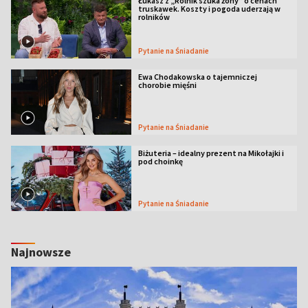
Łukasz z „Rolnik szuka żony” o cenach
truskawek. Koszty i pogoda uderzają w
rolników
Pytanie na Śniadanie
Ewa Chodakowska o tajemniczej
chorobie mięśni
Pytanie na Śniadanie
Biżuteria – idealny prezent na Mikołajki i
pod choinkę
Pytanie na Śniadanie
Najnowsze