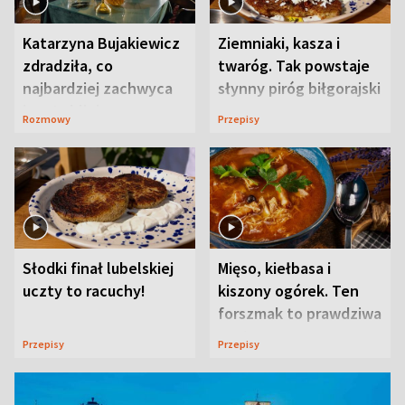
Katarzyna Bujakiewicz
Ziemniaki, kasza i
zdradziła, co
twaróg. Tak powstaje
najbardziej zachwyca
słynny piróg biłgorajski
ją w Lublinie
Rozmowy
Przepisy
Słodki finał lubelskiej
Mięso, kiełbasa i
uczty to racuchy!
kiszony ogórek. Ten
forszmak to prawdziwa
uczta
Przepisy
Przepisy