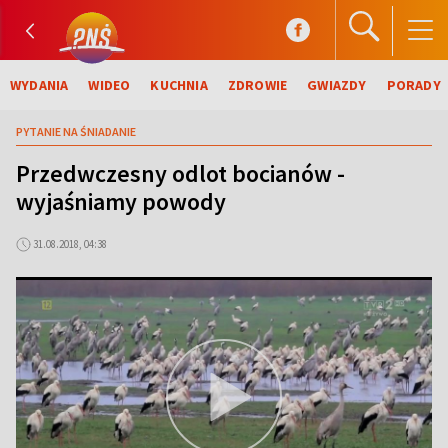
WYDANIA
WIDEO
KUCHNIA
ZDROWIE
GWIAZDY
PORADY
PYTANIE NA ŚNIADANIE
Przedwczesny odlot bocianów -
wyjaśniamy powody
31.08.2018, 04:38