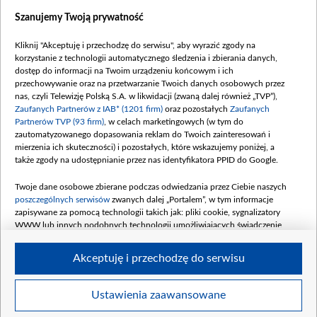
Dostępność
Szanujemy Twoją prywatność
Moje zgody
Kliknij "Akceptuję i przechodzę do serwisu", aby wyrazić zgody na
Procedura zgłoszeń wewnętrznych
korzystanie z technologii automatycznego śledzenia i zbierania danych,
dostęp do informacji na Twoim urządzeniu końcowym i ich
przechowywanie oraz na przetwarzanie Twoich danych osobowych przez
nas, czyli Telewizję Polską S.A. w likwidacji (zwaną dalej również „TVP”),
Zaufanych Partnerów z IAB* (1201 firm)
oraz pozostałych
Zaufanych
Partnerów TVP (93 firm)
, w celach marketingowych (w tym do
zautomatyzowanego dopasowania reklam do Twoich zainteresowań i
mierzenia ich skuteczności) i pozostałych, które wskazujemy poniżej, a
także zgody na udostępnianie przez nas identyfikatora PPID do Google.
Twoje dane osobowe zbierane podczas odwiedzania przez Ciebie naszych
poszczególnych serwisów
zwanych dalej „Portalem”, w tym informacje
zapisywane za pomocą technologii takich jak: pliki cookie, sygnalizatory
WWW lub innych podobnych technologii umożliwiających świadczenie
dopasowanych i bezpiecznych usług, personalizację treści oraz reklam,
udostępnianie funkcji mediów społecznościowych oraz analizowanie ruchu
Akceptuję i przechodzę do serwisu
w Internecie.
Twoje dane osobowe zbierane podczas odwiedzania przez Ciebie
Ustawienia zaawansowane
poszczególnych serwisów
na Portalu, takie jak adresy IP, identyfikatory
© 2026 Telewizja Polska S. A. w likwidacji
Twoich urządzeń końcowych i identyfikatory plików cookie, informacje o