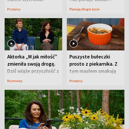
wyjątkowo wilgotne
wizyt
Przepisy
Planuję długie życie
Aktorka „M jak miłość”
Puszyste bułeczki
zmieniła swoją drogę.
prosto z piekarnika. Z
Dziś wiąże przyszłość z
tym masłem smakują
neurobiologią
jeszcze lepiej
Rozmowy
Przepisy