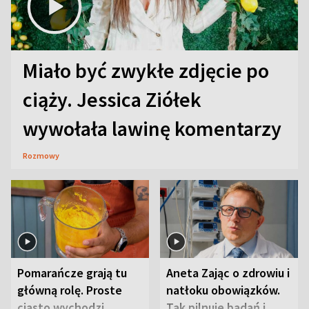
Miało być zwykłe zdjęcie po
ciąży. Jessica Ziółek
wywołała lawinę komentarzy
Rozmowy
Pomarańcze grają tu
Aneta Zając o zdrowiu i
główną rolę. Proste
natłoku obowiązków.
ciasto wychodzi
Tak pilnuje badań i