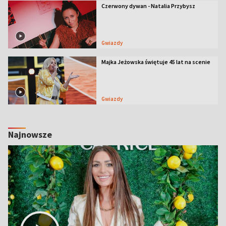
Czerwony dywan - Natalia Przybysz
Gwiazdy
Majka Jeżowska świętuje 45 lat na scenie
Gwiazdy
Najnowsze