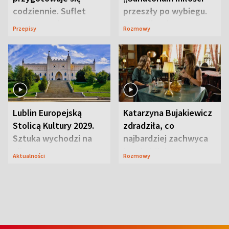
codziennie. Suflet
przeszły po wybiegu.
serowy zachwyca
Te stylizacje
Przepisy
Rozmowy
smakiem
przyciągały wzrok
Lublin Europejską
Katarzyna Bujakiewicz
Stolicą Kultury 2029.
zdradziła, co
Sztuka wychodzi na
najbardziej zachwyca
ulice
ją w Lublinie
Aktualności
Rozmowy