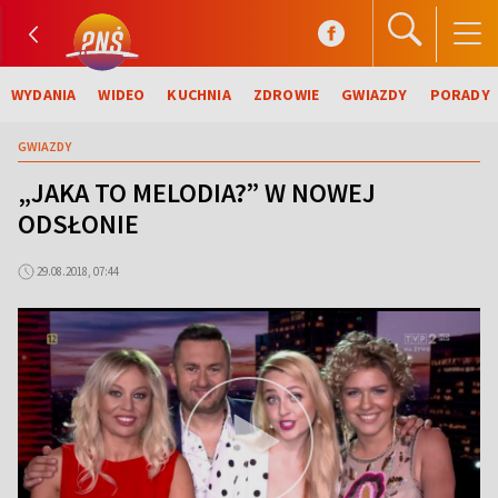
WYDANIA
WIDEO
KUCHNIA
ZDROWIE
GWIAZDY
PORADY
GWIAZDY
„JAKA TO MELODIA?” W NOWEJ
ODSŁONIE
29.08.2018, 07:44