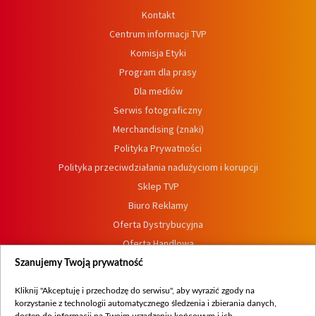
Kontakt
Centrum informacji TVP
Komisja Etyki
Program dla prasy
Dla mediów
Serwis fotograficzny
Merchandising (znaki)
Polityka Prywatności
Polityka przeciwdziałania nadużyciom i korupcji
Sklep TVP
Biuro Reklamy
Oferta Dystrybucyjna
Oferta Handlowa
Dostępność
Szanujemy Twoją prywatność
Moje zgody
Kliknij "Akceptuję i przechodzę do serwisu", aby wyrazić zgody na
Procedura zgłoszeń wewnętrznych
korzystanie z technologii automatycznego śledzenia i zbierania danych,