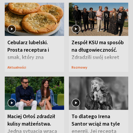
Cebularz lubelski.
Zespół KSU ma sposób
Prosta receptura i
na długowieczność.
smak, który zna
Zdradzili swój sekret
Lubelszczyzna
Aktualności
Rozmowy
Maciej Orłoś zdradził
To dlatego Irena
kulisy małżeństwa.
Santor wciąż ma tyle
Jedna sytuacja wraca
energii. Jej recepta