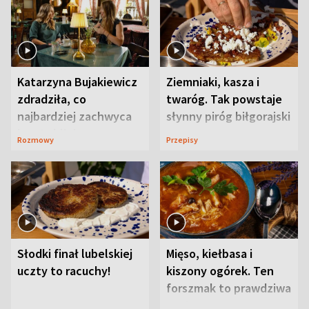
Katarzyna Bujakiewicz
Ziemniaki, kasza i
zdradziła, co
twaróg. Tak powstaje
najbardziej zachwyca
słynny piróg biłgorajski
ją w Lublinie
Rozmowy
Przepisy
Słodki finał lubelskiej
Mięso, kiełbasa i
uczty to racuchy!
kiszony ogórek. Ten
forszmak to prawdziwa
uczta