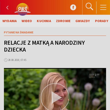
WYDANIA
WIDEO
KUCHNIA
ZDROWIE
GWIAZDY
PORADY
PYTANIE NA ŚNIADANIE
RELACJE Z MATKĄ A NARODZINY
DZIECKA
28.08.2018, 07:45