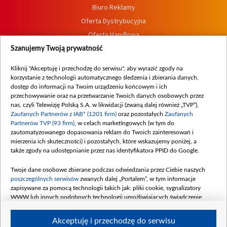
Biuro Reklamy
Oferta Dystrybucyjna
Oferta Handlowa
Dostępność
Szanujemy Twoją prywatność
Moje zgody
Kliknij "Akceptuję i przechodzę do serwisu", aby wyrazić zgody na
Procedura zgłoszeń wewnętrznych
korzystanie z technologii automatycznego śledzenia i zbierania danych,
dostęp do informacji na Twoim urządzeniu końcowym i ich
przechowywanie oraz na przetwarzanie Twoich danych osobowych przez
nas, czyli Telewizję Polską S.A. w likwidacji (zwaną dalej również „TVP”),
Zaufanych Partnerów z IAB* (1201 firm)
oraz pozostałych
Zaufanych
Partnerów TVP (93 firm)
, w celach marketingowych (w tym do
zautomatyzowanego dopasowania reklam do Twoich zainteresowań i
mierzenia ich skuteczności) i pozostałych, które wskazujemy poniżej, a
także zgody na udostępnianie przez nas identyfikatora PPID do Google.
Twoje dane osobowe zbierane podczas odwiedzania przez Ciebie naszych
poszczególnych serwisów
zwanych dalej „Portalem”, w tym informacje
zapisywane za pomocą technologii takich jak: pliki cookie, sygnalizatory
WWW lub innych podobnych technologii umożliwiających świadczenie
dopasowanych i bezpiecznych usług, personalizację treści oraz reklam,
udostępnianie funkcji mediów społecznościowych oraz analizowanie ruchu
Akceptuję i przechodzę do serwisu
w Internecie.