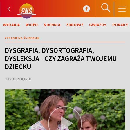
WYDANIA
WIDEO
KUCHNIA
ZDROWIE
GWIAZDY
PORADY
PYTANIE NA ŚNIADANIE
DYSGRAFIA, DYSORTOGRAFIA,
DYSLEKSJA - CZY ZAGRAŻA TWOJEMU
DZIECKU
28.08.2018, 07:39