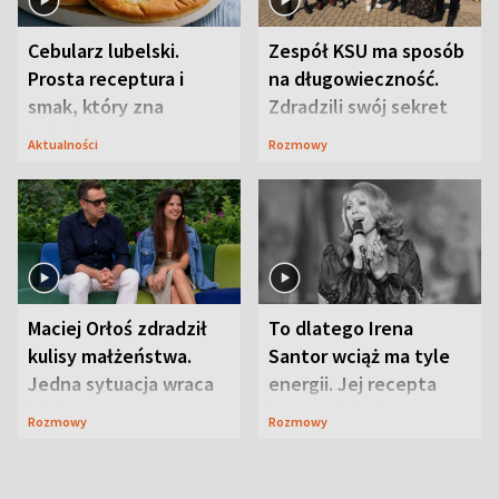
Cebularz lubelski.
Zespół KSU ma sposób
Prosta receptura i
na długowieczność.
smak, który zna
Zdradzili swój sekret
Lubelszczyzna
Aktualności
Rozmowy
Maciej Orłoś zdradził
To dlatego Irena
kulisy małżeństwa.
Santor wciąż ma tyle
Jedna sytuacja wraca
energii. Jej recepta
jak bumerang
jest zaskakująco
Rozmowy
Rozmowy
prosta