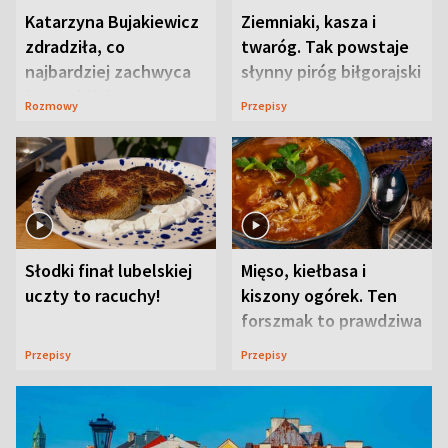
Katarzyna Bujakiewicz
Ziemniaki, kasza i
zdradziła, co
twaróg. Tak powstaje
najbardziej zachwyca
słynny piróg biłgorajski
ją w Lublinie
Rozmowy
Przepisy
Słodki finał lubelskiej
Mięso, kiełbasa i
uczty to racuchy!
kiszony ogórek. Ten
forszmak to prawdziwa
uczta
Przepisy
Przepisy