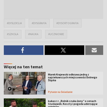
#DYSLEKSJA
#DYSGRAFIA
#DYSORTOGRAFIA
#SZKOŁA
#NAUKA
#UCZNIOWIE
Więcej na ten temat
Marek Krajewski odkrywa jedną z
najciekawszych miejscowości Dolnego
Śląska
Pytanie na Śniadanie
Łukasz z „Rolnik szuka żony” o cenach
truskawek. Koszty i pogoda uderzają w
rolników