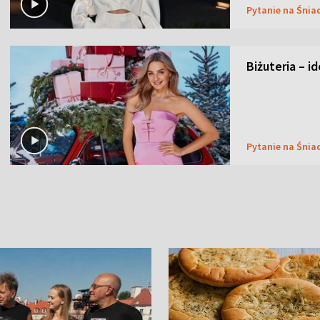
Pytanie na Śnia
Biżuteria – i
Pytanie na Śnia