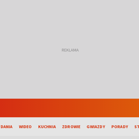
DANIA
WIDEO
KUCHNIA
ZDROWIE
GWIAZDY
PORADY
S