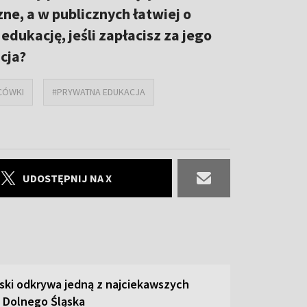
zne, a w publicznych łatwiej o
edukację, jeśli zapłacisz za jego
cja?
CÓWKI
#PRYWATNA EDUKACJA
UDOSTĘPNIJ NA X
ski odkrywa jedną z najciekawszych
 Dolnego Śląska