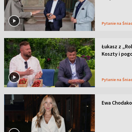
Pytanie na Śnia
Łukasz z „Ro
Koszty i pog
Pytanie na Śnia
Ewa Chodakow