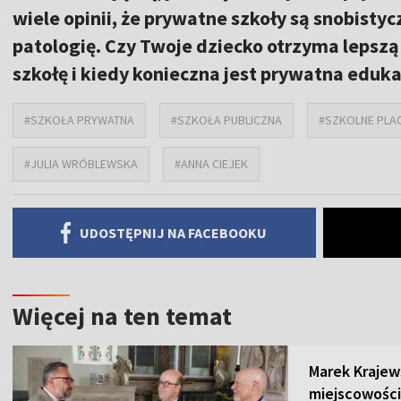
wiele opinii, że prywatne szkoły są snobistyc
patologię. Czy Twoje dziecko otrzyma lepszą 
szkołę i kiedy konieczna jest prywatna eduka
#SZKOŁA PRYWATNA
#SZKOŁA PUBLICZNA
#SZKOLNE PLA
#JULIA WRÓBLEWSKA
#ANNA CIEJEK
UDOSTĘPNIJ NA FACEBOOKU
Więcej na ten temat
Marek Krajew
miejscowości