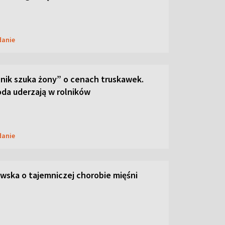
danie
lnik szuka żony” o cenach truskawek.
oda uderzają w rolników
danie
ska o tajemniczej chorobie mięśni