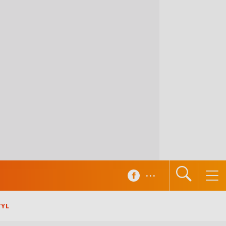
...
TYL