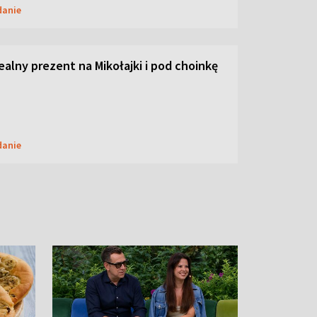
danie
dealny prezent na Mikołajki i pod choinkę
danie