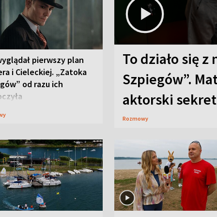
To działo się z
wyglądał pierwszy plan
ra i Cieleckiej. „Zatoka
Szpiegów”. Mat
gów” od razu ich
aktorski sekret
oczyła
wy
Rozmowy