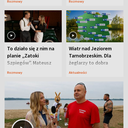
Rozmowy
Rozmowy
prosta
zaskoczyła
To działo się z nim na
Wiatr nad Jeziorem
planie „Zatoki
Tarnobrzeskim. Dla
Szpiegów”. Mateusz
żeglarzy to dobra
Janicki odsłonił
wiadomość
Rozmowy
Aktualności
aktorski sekret