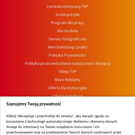
Centrum informacji TVP
Komisja Etyki
Program dla prasy
Dla mediów
Serwis fotograficzny
Merchandising (znaki)
Polityka Prywatności
Polityka przeciwdziałania nadużyciom i korupcji
Sklep TVP
Biuro Reklamy
Oferta Dystrybucyjna
Oferta Handlowa
Dostępność
Szanujemy Twoją prywatność
Moje zgody
Kliknij "Akceptuję i przechodzę do serwisu", aby wyrazić zgody na
Procedura zgłoszeń wewnętrznych
korzystanie z technologii automatycznego śledzenia i zbierania danych,
dostęp do informacji na Twoim urządzeniu końcowym i ich
przechowywanie oraz na przetwarzanie Twoich danych osobowych przez