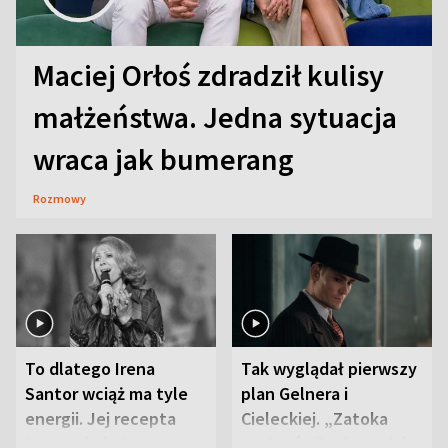
Maciej Orłoś zdradził kulisy
małżeństwa. Jedna sytuacja
wraca jak bumerang
Rozmowy
To dlatego Irena
Tak wyglądał pierwszy
Santor wciąż ma tyle
plan Gelnera i
energii. Jej recepta
Cieleckiej. „Zatoka
jest zaskakująco
szpiegów” od razu ich