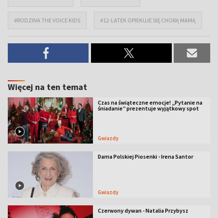
#RODZINA THE VOICE KIDS
#12-LATEK OPIEKUJE SIĘ CHORĄ MAMĄ
Więcej na ten temat
Czas na świąteczne emocje! „Pytanie na
śniadanie” prezentuje wyjątkowy spot
Gwiazdy
Dama Polskiej Piosenki - Irena Santor
Gwiazdy
Czerwony dywan - Natalia Przybysz