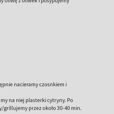
y oliwę z oliwek i posypujemy
tępnie nacieramy czosnkiem i
y na niej plasterki cytryny. Po
/grillujemy przez około 30-40 min.