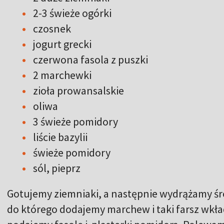
2-3 świeże ogórki
czosnek
jogurt grecki
czerwona fasola z puszki
2 marchewki
zioła prowansalskie
oliwa
3 świeże pomidory
liście bazylii
świeże pomidory
sól, pieprz
Gotujemy ziemniaki, a następnie wydrążamy śr
do którego dodajemy marchew i taki farsz wkł