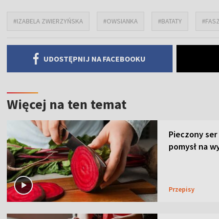
#IZABELA ZWIERZYŃSKA
#OWSIANKA
#BATATY
#FAS
UDOSTĘPNIJ NA FACEBOOKU
Więcej na ten temat
Pieczony ser
pomysł na wy
Przepisy