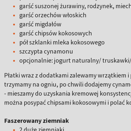
garść suszonej żurawiny, rodzynek, miec
garść orzechów włoskich
garść migdałów
garść chipsów kokosowych
pół szklanki mleka kokosowego
szczypta cynamonu
opcjonalnie: jogurt naturalny/ truskawk
Płatki wraz z dodatkami zalewamy wrzątkiem i 
trzymamy na ogniu, po chwili dodajemy cynam
- mieszamy do uzyskania kremowej konsystencj
można posypać chipsami kokosowymi i polać ko
Faszerowany ziemniak
2 duże ziemniaki