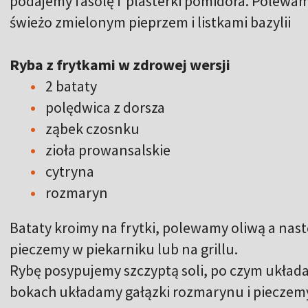
podajemy fasolę i plasterki pomidora. Polewam
świeżo zmielonym pieprzem i listkami bazylii
Ryba z frytkami w zdrowej wersji
2 bataty
polędwica z dorsza
ząbek czosnku
zioła prowansalskie
cytryna
rozmaryn
Bataty kroimy na frytki, polewamy oliwą a nas
pieczemy w piekarniku lub na grillu.
Rybę posypujemy szczyptą soli, po czym układam
bokach układamy gałązki rozmarynu i pieczemy