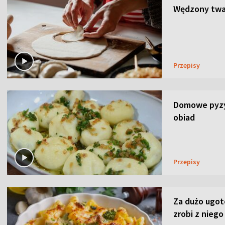
Wędzony twar
Przepisy
Domowe pyzy 
obiad
Przepisy
Za dużo ugo
zrobi z niego