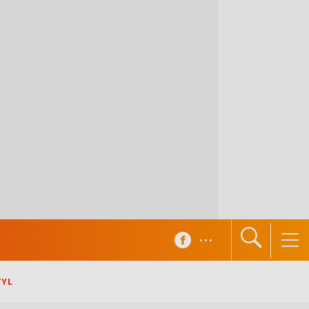
...
TYL