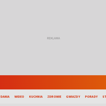
DANIA
WIDEO
KUCHNIA
ZDROWIE
GWIAZDY
PORADY
S