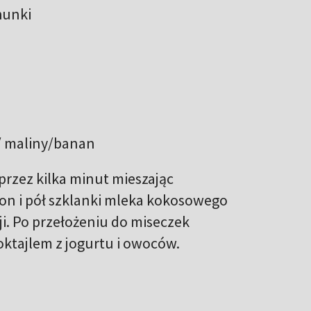
hunki
i/ maliny/banan
przez kilka minut mieszając
on i pół szklanki mleka kokosowego
i. Po przełożeniu do miseczek
ktajlem z jogurtu i owoców.