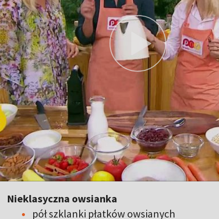
Nieklasyczna owsianka
pół szklanki płatków owsianych