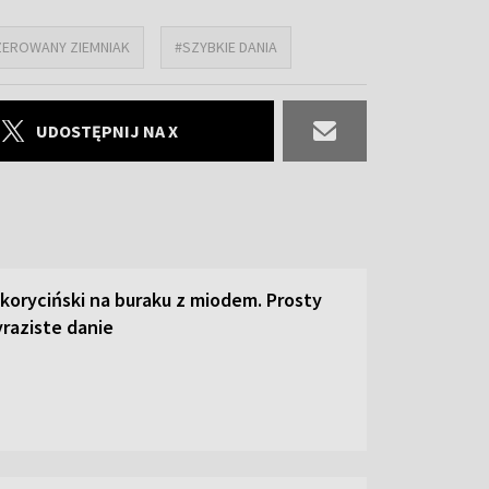
ZEROWANY ZIEMNIAK
#SZYBKIE DANIA
UDOSTĘPNIJ NA X
 koryciński na buraku z miodem. Prosty
raziste danie