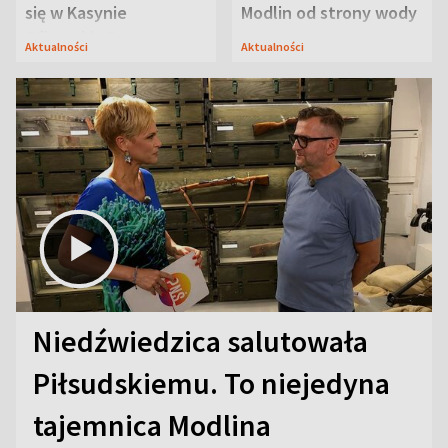
się w Kasynie
Modlin od strony wody
Oficerskim?
Aktualności
Aktualności
Niedźwiedzica salutowała
Piłsudskiemu. To niejedyna
tajemnica Modlina