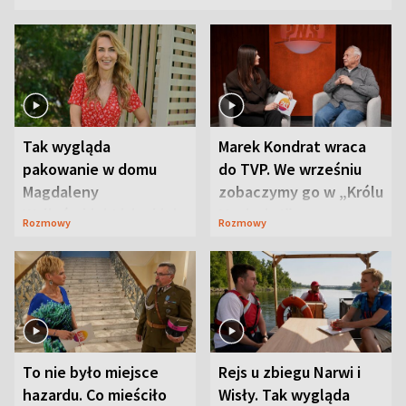
Tak wygląda
Marek Kondrat wraca
pakowanie w domu
do TVP. We wrześniu
Magdaleny
zobaczymy go w „Królu
Waligórskiej-Lisieckiej.
Maciusiu I”
Rozmowy
Rozmowy
Mąż nie odpuszcza
To nie było miejsce
Rejs u zbiegu Narwi i
hazardu. Co mieściło
Wisły. Tak wygląda