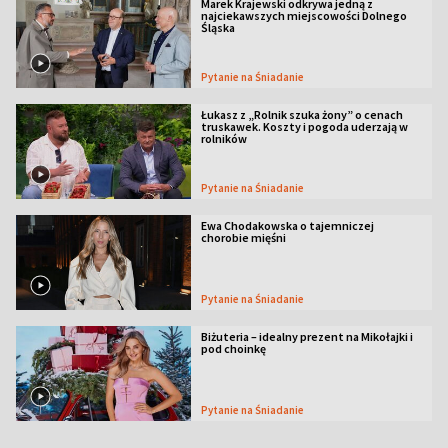
Marek Krajewski odkrywa jedną z
najciekawszych miejscowości Dolnego
Śląska
Pytanie na Śniadanie
Łukasz z „Rolnik szuka żony” o cenach
truskawek. Koszty i pogoda uderzają w
rolników
Pytanie na Śniadanie
Ewa Chodakowska o tajemniczej
chorobie mięśni
Pytanie na Śniadanie
Biżuteria – idealny prezent na Mikołajki i
pod choinkę
Pytanie na Śniadanie