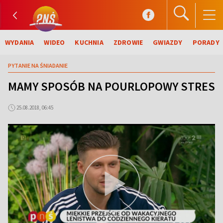
WYDANIA
WIDEO
KUCHNIA
ZDROWIE
GWIAZDY
PORADY
PYTANIE NA ŚNIADANIE
MAMY SPOSÓB NA POURLOPOWY STRES
25.08.2018, 06:45