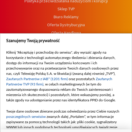
Polityka przeciwdziałania nadużyciom i korupcji
Sklep TVP
Biuro Reklamy
Oferta Dystrybucyjna
Oferta Handlowa
Dostępność
Szanujemy Twoją prywatność
Moje zgody
Kliknij "Akceptuję i przechodzę do serwisu", aby wyrazić zgody na
Procedura zgłoszeń wewnętrznych
korzystanie z technologii automatycznego śledzenia i zbierania danych,
dostęp do informacji na Twoim urządzeniu końcowym i ich
przechowywanie oraz na przetwarzanie Twoich danych osobowych przez
nas, czyli Telewizję Polską S.A. w likwidacji (zwaną dalej również „TVP”),
Zaufanych Partnerów z IAB* (1201 firm)
oraz pozostałych
Zaufanych
Partnerów TVP (93 firm)
, w celach marketingowych (w tym do
zautomatyzowanego dopasowania reklam do Twoich zainteresowań i
mierzenia ich skuteczności) i pozostałych, które wskazujemy poniżej, a
także zgody na udostępnianie przez nas identyfikatora PPID do Google.
Twoje dane osobowe zbierane podczas odwiedzania przez Ciebie naszych
poszczególnych serwisów
zwanych dalej „Portalem”, w tym informacje
zapisywane za pomocą technologii takich jak: pliki cookie, sygnalizatory
WWW lub innych podobnych technologii umożliwiających świadczenie