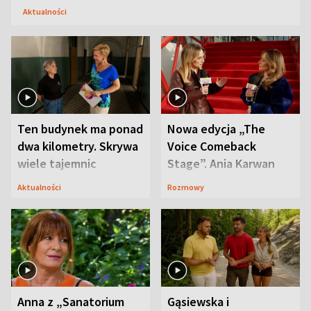
Aktualności
Ten budynek ma ponad
Nowa edycja „The
dwa kilometry. Skrywa
Voice Comeback
wiele tajemnic
Stage”. Ania Karwan
zapowiada
Aktualności
Rozmowy
niespodzianki
Anna z „Sanatorium
Gąsiewska i