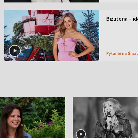
Biżuteria – i
Pytanie na Śnia