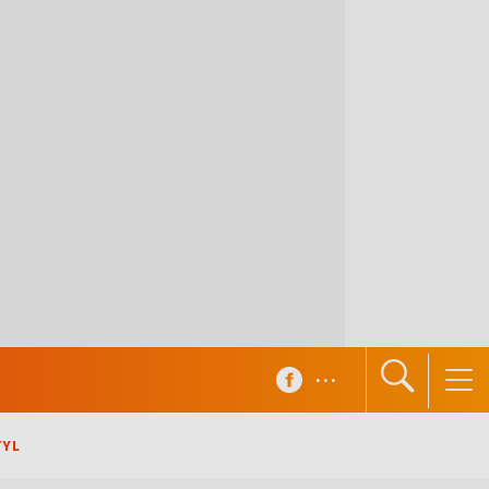
...
TYL