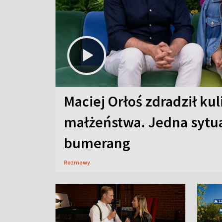
Maciej Orłoś zdradził kul
małżeństwa. Jedna sytua
bumerang
Rozmowy