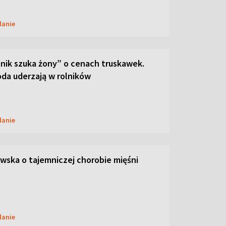
danie
lnik szuka żony” o cenach truskawek.
oda uderzają w rolników
danie
ska o tajemniczej chorobie mięśni
danie