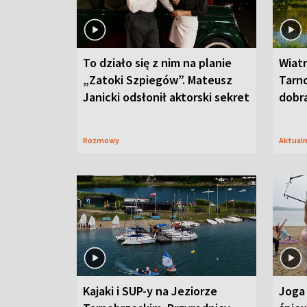
To działo się z nim na planie
Wiat
„Zatoki Szpiegów”. Mateusz
Tarno
Janicki odsłonił aktorski sekret
dobr
Rozmowy
Aktual
Kajaki i SUP-y na Jeziorze
Joga 