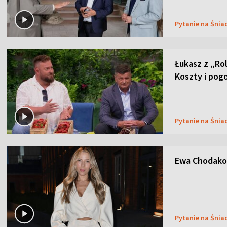
Pytanie na Śnia
Łukasz z „Ro
Koszty i pog
Pytanie na Śnia
Ewa Chodakow
Pytanie na Śnia