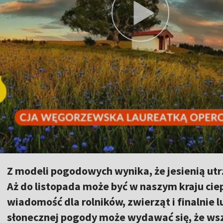
Z modeli pogodowych wynika, że jesienią utr
Aż do listopada może być w naszym kraju ciep
wiadomość dla rolników, zwierząt i finalnie l
słonecznej pogody może wydawać się, że wszy