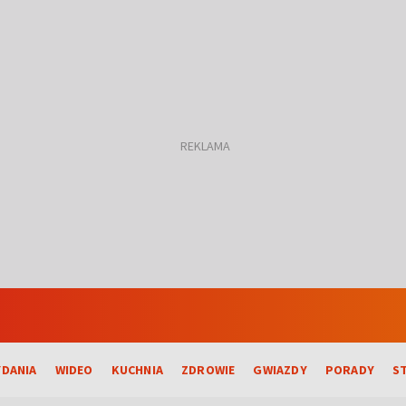
DANIA
WIDEO
KUCHNIA
ZDROWIE
GWIAZDY
PORADY
S