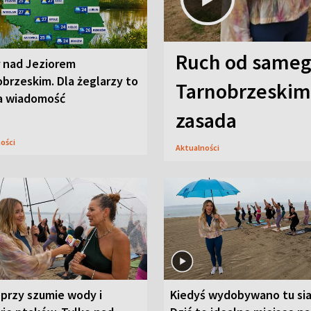
Ruch od sameg
r nad Jeziorem
brzeskim. Dla żeglarzy to
Tarnobrzeskim,
a wiadomość
zasada
ności
Aktualności
przy szumie wody i
Kiedyś wydobywano tu sia