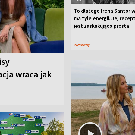
To dlatego Irena Santor w
ma tyle energii. Jej recep
jest zaskakująco prosta
Rozmowy
isy
cja wraca jak