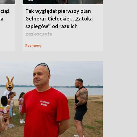
ciąż
Tak wyglądał pierwszy plan
ta
Gelnera i Cieleckiej. „Zatoka
szpiegów” od razu ich
zaskoczyła
Rozmowy