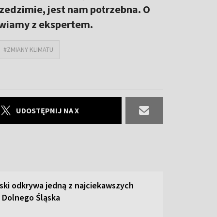
przedzimie, jest nam potrzebna. O
mawiamy z ekspertem.
#ZMIANY KLIMATU
UDOSTĘPNIJ NA X
ski odkrywa jedną z najciekawszych
 Dolnego Śląska