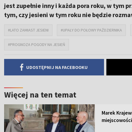
jest zupełnie inny i każda pora roku, w tym 
tym, czy jesieni w tym roku nie będzie roz
#LATO ZAMIAST JESIENI
#UPAŁY DO POŁOWY PAŹDZIERNIKA
#PROGNOZA POGODY NA JESIEŃ
UDOSTĘPNIJ NA FACEBOOKU
Więcej na ten temat
Marek Krajew
miejscowości