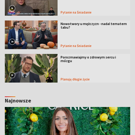
Pytanie na Śniadanie
Nowotwory u mężczyzn - nadal tematem
tabu?
Pytanie na Śniadanie
Porozmawiajmy o zdrowym sercu i
mózgu
Planuję długie życie
Najnowsze