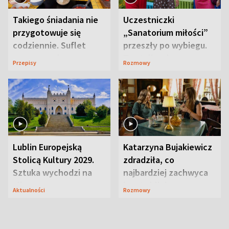
Takiego śniadania nie
Uczestniczki
przygotowuje się
„Sanatorium miłości”
codziennie. Suflet
przeszły po wybiegu.
serowy zachwyca
Te stylizacje
Przepisy
Rozmowy
smakiem
przyciągały wzrok
Lublin Europejską
Katarzyna Bujakiewicz
Stolicą Kultury 2029.
zdradziła, co
Sztuka wychodzi na
najbardziej zachwyca
ulice
ją w Lublinie
Aktualności
Rozmowy