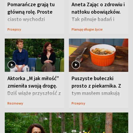
Pomarańcze grają tu
Aneta Zając o zdrowiu i
główną rolę. Proste
natłoku obowiązków.
ciasto wychodzi
Tak pilnuje badań i
wyjątkowo wilgotne
wizyt
Przepisy
Planuję długie życie
Aktorka „M jak miłość”
Puszyste bułeczki
zmieniła swoją drogę.
prosto z piekarnika. Z
Dziś wiąże przyszłość z
tym masłem smakują
neurobiologią
jeszcze lepiej
Rozmowy
Przepisy