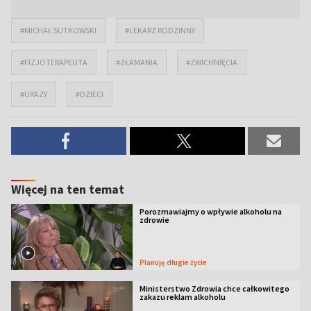
#MICHAŁ SUTKOWSKI
#LEKARZ RODZINNY
#FIZJOTERAPEUTA
#ZŁAMANIA
#ZWICHNIĘCIA
#URAZY
#DZIECI
Więcej na ten temat
Porozmawiajmy o wpływie alkoholu na
zdrowie
Planuję długie życie
Ministerstwo Zdrowia chce całkowitego
zakazu reklam alkoholu