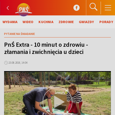
WYDANIA
WIDEO
KUCHNIA
ZDROWIE
GWIAZDY
PORADY
PYTANIE NA ŚNIADANIE
PnŚ Extra - 10 minut o zdrowiu -
złamania i zwichnięcia u dzieci
23.08.2018, 14:04