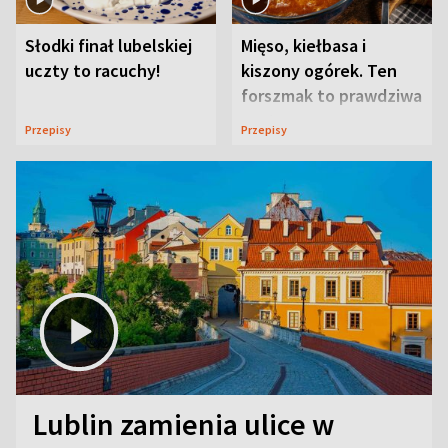
Słodki finał lubelskiej
Mięso, kiełbasa i
uczty to racuchy!
kiszony ogórek. Ten
forszmak to prawdziwa
uczta
Przepisy
Przepisy
Lublin zamienia ulice w