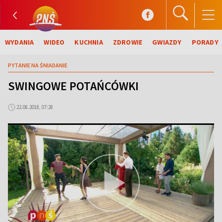
WYDANIA
WIDEO
KUCHNIA
ZDROWIE
GWIAZDY
PORADY
PYTANIE NA ŚNIADANIE
SWINGOWE POTAŃCÓWKI
22.08.2018, 07:28