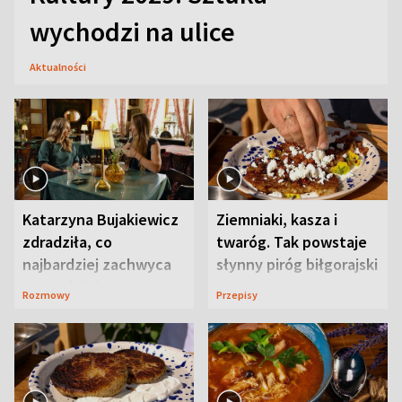
wychodzi na ulice
Aktualności
Katarzyna Bujakiewicz
Ziemniaki, kasza i
zdradziła, co
twaróg. Tak powstaje
najbardziej zachwyca
słynny piróg biłgorajski
ją w Lublinie
Rozmowy
Przepisy