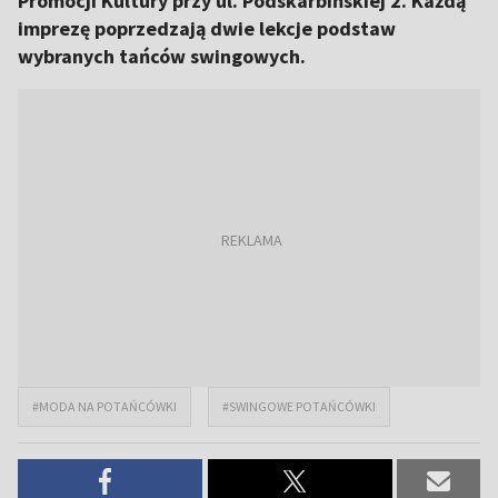
Promocji Kultury przy ul. Podskarbińskiej 2. Każdą
imprezę poprzedzają dwie lekcje podstaw
wybranych tańców swingowych.
#MODA NA POTAŃCÓWKI
#SWINGOWE POTAŃCÓWKI