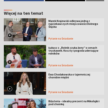
Więcej na ten temat
Marek Krajewski odkrywa jedną z
najciekawszych miejscowości Dolnego
Śląska
Pytanie na Śniadanie
Łukasz z „Rolnik szuka żony” o cenach
truskawek. Koszty i pogoda uderzają w
rolników
Pytanie na Śniadanie
Ewa Chodakowska o tajemniczej
chorobie mięśni
Pytanie na Śniadanie
Biżuteria – idealny prezent na Mikołajki i
pod choinkę