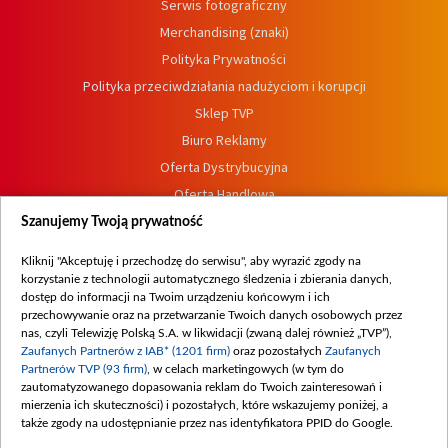
Serwis fotograficzny
Merchandising (znaki)
Polityka Prywatności
Polityka przeciwdziałania nadużyciom i korupcji
Sklep TVP
Biuro Reklamy
Oferta Dystrybucyjna
Oferta Handlowa
Dostępność
Szanujemy Twoją prywatność
Moje zgody
Kliknij "Akceptuję i przechodzę do serwisu", aby wyrazić zgody na
Procedura zgłoszeń wewnętrznych
korzystanie z technologii automatycznego śledzenia i zbierania danych,
dostęp do informacji na Twoim urządzeniu końcowym i ich
przechowywanie oraz na przetwarzanie Twoich danych osobowych przez
nas, czyli Telewizję Polską S.A. w likwidacji (zwaną dalej również „TVP”),
Zaufanych Partnerów z IAB* (1201 firm)
oraz pozostałych
Zaufanych
Partnerów TVP (93 firm)
, w celach marketingowych (w tym do
zautomatyzowanego dopasowania reklam do Twoich zainteresowań i
mierzenia ich skuteczności) i pozostałych, które wskazujemy poniżej, a
także zgody na udostępnianie przez nas identyfikatora PPID do Google.