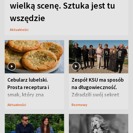
wielką scenę. Sztuka jest tu
wszędzie
Aktualności
Cebularz lubelski.
Zespół KSU ma sposób
Prosta receptura i
na długowieczność.
smak, który zna
Zdradzili swój sekret
Lubelszczyzna
Aktualności
Rozmowy