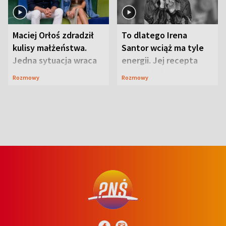
Maciej Orłoś zdradził
To dlatego Irena
kulisy małżeństwa.
Santor wciąż ma tyle
Jedna sytuacja wraca
energii. Jej recepta
jak bumerang
jest zaskakująco
Rozmowy
Rozmowy
prosta