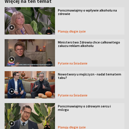
Więcej na ten temat
Porozmawiajmy o wpływie alkoholu na
zdrowie
Planuję długie życie
Ministerstwo Zdrowia chce całkowitego
zakazu reklam alkoholu
Pytanie na Śniadanie
Nowotwory u mężczyzn - nadal tematem
tabu?
Pytanie na Śniadanie
Porozmawiajmy o zdrowym sercu i
mózgu
Planuję długie życie