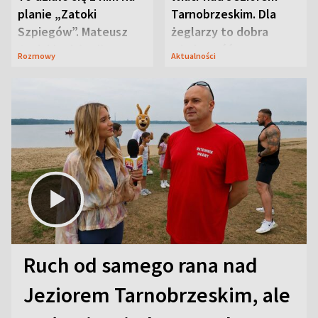
planie „Zatoki
Tarnobrzeskim. Dla
Szpiegów”. Mateusz
żeglarzy to dobra
Janicki odsłonił
wiadomość
Rozmowy
Aktualności
aktorski sekret
Ruch od samego rana nad
Jeziorem Tarnobrzeskim, ale