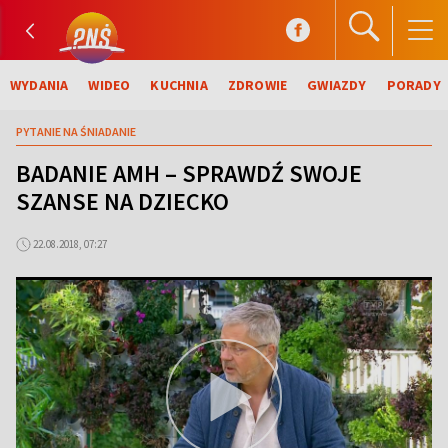
WYDANIA
WIDEO
KUCHNIA
ZDROWIE
GWIAZDY
PORADY
PYTANIE NA ŚNIADANIE
BADANIE AMH – SPRAWDŹ SWOJE
SZANSE NA DZIECKO
22.08.2018, 07:27