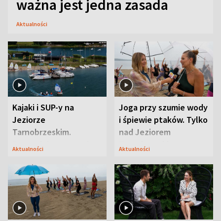
ważna jest jedna zasada
Aktualności
Kajaki i SUP-y na
Joga przy szumie wody
Jeziorze
i śpiewie ptaków. Tylko
Tarnobrzeskim.
nad Jeziorem
Przyrodnicy zwracają
Tarnobrzeskim
Aktualności
Aktualności
uwagę na coś jeszcze