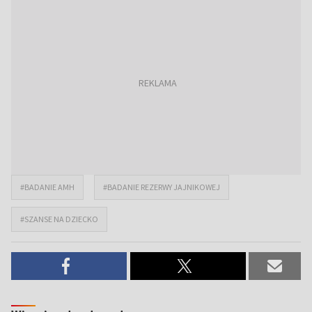
#BADANIE AMH
#BADANIE REZERWY JAJNIKOWEJ
#SZANSE NA DZIECKO