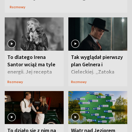
Rozmowy
To dlatego Irena
Tak wyglądał pierwszy
Santor wciąż ma tyle
plan Gelnera i
energii. Jej recepta
Cieleckiej. „Zatoka
jest zaskakująco
szpiegów” od razu ich
Rozmowy
Rozmowy
prosta
zaskoczyła
To działo się z nim na
Wiatr nad Jeziorem