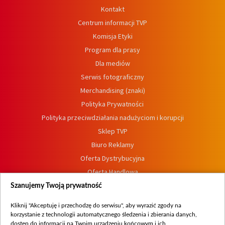
Kontakt
Centrum informacji TVP
Komisja Etyki
Program dla prasy
Dla mediów
Serwis fotograficzny
Merchandising (znaki)
Polityka Prywatności
Polityka przeciwdziałania nadużyciom i korupcji
Sklep TVP
Biuro Reklamy
Oferta Dystrybucyjna
Oferta Handlowa
Dostępność
Szanujemy Twoją prywatność
Moje zgody
Kliknij "Akceptuję i przechodzę do serwisu", aby wyrazić zgody na
Procedura zgłoszeń wewnętrznych
korzystanie z technologii automatycznego śledzenia i zbierania danych,
dostęp do informacji na Twoim urządzeniu końcowym i ich