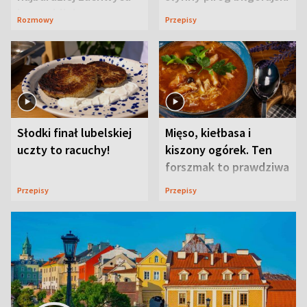
ją w Lublinie
Rozmowy
Przepisy
Słodki finał lubelskiej
Mięso, kiełbasa i
uczty to racuchy!
kiszony ogórek. Ten
forszmak to prawdziwa
uczta
Przepisy
Przepisy