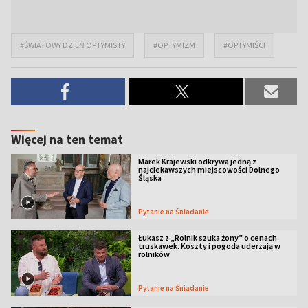
#ŚWIATOWY DZIEŃ OPTYMISTY
#OPTYMIZM
#OPTYMIŚCI
Więcej na ten temat
Marek Krajewski odkrywa jedną z
najciekawszych miejscowości Dolnego
Śląska
Pytanie na Śniadanie
Łukasz z „Rolnik szuka żony” o cenach
truskawek. Koszty i pogoda uderzają w
rolników
Pytanie na Śniadanie