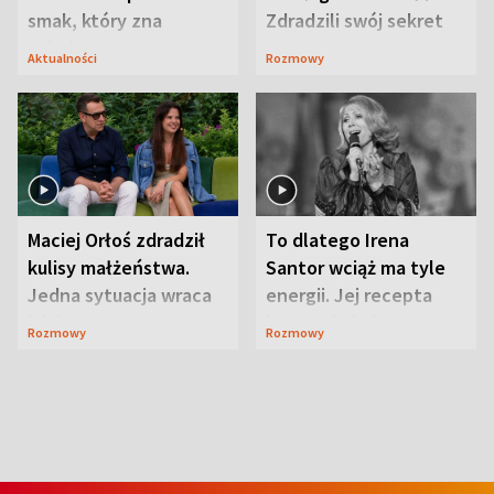
smak, który zna
Zdradzili swój sekret
Lubelszczyzna
Aktualności
Rozmowy
Maciej Orłoś zdradził
To dlatego Irena
kulisy małżeństwa.
Santor wciąż ma tyle
Jedna sytuacja wraca
energii. Jej recepta
jak bumerang
jest zaskakująco
Rozmowy
Rozmowy
prosta