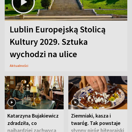
Lublin Europejską Stolicą
Kultury 2029. Sztuka
wychodzi na ulice
Aktualności
Katarzyna Bujakiewicz
Ziemniaki, kasza i
zdradziła, co
twaróg. Tak powstaje
najbardziej zachwyca
słynny piróg biłgorajski