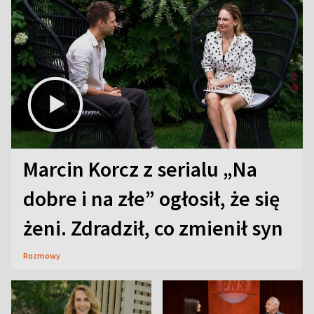
Marcin Korcz z serialu „Na
dobre i na złe” ogłosił, że się
żeni. Zdradził, co zmienił syn
Rozmowy