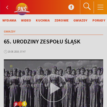
WYDANIA
WIDEO
KUCHNIA
ZDROWIE
GWIAZDY
PORADY
GWIAZDY
65. URODZINY ZESPOŁU ŚLĄSK
20.08.2018, 07:47