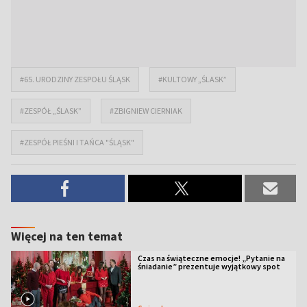
#65. URODZINY ZESPOŁU ŚLĄSK
#KULTOWY „ŚLASK”
#ZESPÓŁ „ŚLASK”
#ZBIGNIEW CIERNIAK
#ZESPÓŁ PIEŚNI I TAŃCA "ŚLĄSK"
Więcej na ten temat
Czas na świąteczne emocje! „Pytanie na
śniadanie” prezentuje wyjątkowy spot