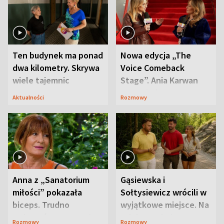
Ten budynek ma ponad
Nowa edycja „The
dwa kilometry. Skrywa
Voice Comeback
wiele tajemnic
Stage”. Ania Karwan
zapowiada
Aktualności
Rozmowy
niespodzianki
Anna z „Sanatorium
Gąsiewska i
miłości” pokazała
Sołtysiewicz wrócili w
biceps. Trudno
wyjątkowe miejsce. Na
uwierzyć, co przeszła
szlaku czekał
Rozmowy
Rozmowy