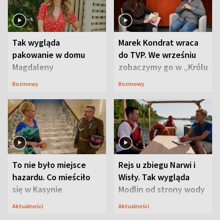
Tak wygląda
Marek Kondrat wraca
pakowanie w domu
do TVP. We wrześniu
Magdaleny
zobaczymy go w „Królu
Waligórskiej-Lisieckiej.
Maciusiu I”
Rozmowy
Rozmowy
Mąż nie odpuszcza
To nie było miejsce
Rejs u zbiegu Narwi i
hazardu. Co mieściło
Wisły. Tak wygląda
się w Kasynie
Modlin od strony wody
Oficerskim?
Aktualności
Aktualności