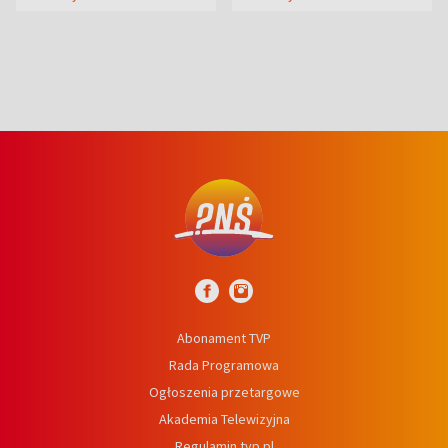
wcześniej
niedźwiedź
Abonament TVP
Rada Programowa
Ogłoszenia przetargowe
Akademia Telewizyjna
Regulamin tvp.pl