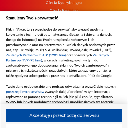
Oferta Dystrybucyjna
Oferta Handlowa
Dostępność
Szanujemy Twoją prywatność
Moje zgody
Kliknij "Akceptuję i przechodzę do serwisu", aby wyrazić zgody na
Procedura zgłoszeń wewnętrznych
korzystanie z technologii automatycznego śledzenia i zbierania danych,
dostęp do informacji na Twoim urządzeniu końcowym i ich
przechowywanie oraz na przetwarzanie Twoich danych osobowych przez
nas, czyli Telewizję Polską S.A. w likwidacji (zwaną dalej również „TVP”),
Zaufanych Partnerów z IAB* (1201 firm)
oraz pozostałych
Zaufanych
Partnerów TVP (93 firm)
, w celach marketingowych (w tym do
zautomatyzowanego dopasowania reklam do Twoich zainteresowań i
mierzenia ich skuteczności) i pozostałych, które wskazujemy poniżej, a
także zgody na udostępnianie przez nas identyfikatora PPID do Google.
Twoje dane osobowe zbierane podczas odwiedzania przez Ciebie naszych
poszczególnych serwisów
zwanych dalej „Portalem”, w tym informacje
zapisywane za pomocą technologii takich jak: pliki cookie, sygnalizatory
WWW lub innych podobnych technologii umożliwiających świadczenie
dopasowanych i bezpiecznych usług, personalizację treści oraz reklam,
udostępnianie funkcji mediów społecznościowych oraz analizowanie ruchu
Akceptuję i przechodzę do serwisu
w Internecie.