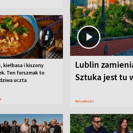
Lublin zamienia
, kiełbasa i kiszony
ek. Ten forszmak to
Sztuka jest tu
dziwa uczta
sy
Aktualności