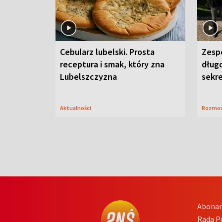
Cebularz lubelski. Prosta
Zesp
receptura i smak, który zna
długo
Lubelszczyzna
sekr
Aktualności
Rozmo
Abona
Rada 