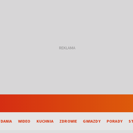
DANIA
WIDEO
KUCHNIA
ZDROWIE
GWIAZDY
PORADY
S