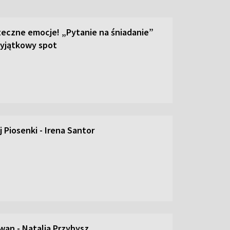
teczne emocje! „Pytanie na śniadanie”
yjątkowy spot
 Piosenki - Irena Santor
an - Natalia Przybysz