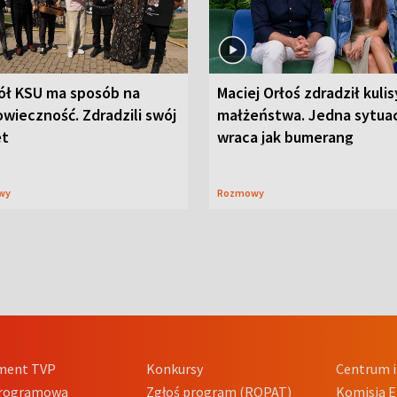
ół KSU ma sposób na
Maciej Orłoś zdradził kulis
wieczność. Zdradzili swój
małżeństwa. Jedna sytua
et
wraca jak bumerang
wy
Rozmowy
ment TVP
Konkursy
Centrum i
Programowa
Zgłoś program (ROPAT)
Komisja E