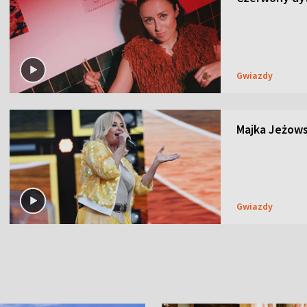
Gwiazdy
Majka Jeżows
Gwiazdy