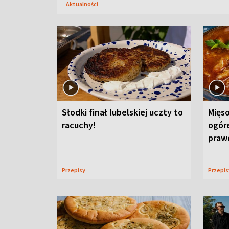
Aktualności
Słodki finał lubelskiej uczty to
Mięso
racuchy!
ogór
praw
Przepisy
Przepi