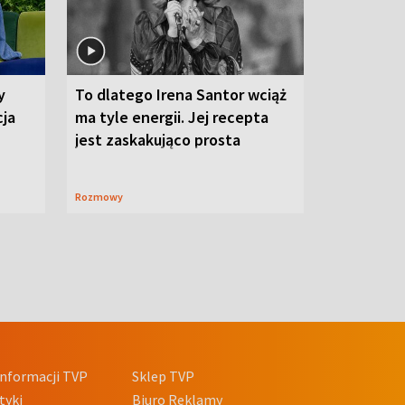
y
To dlatego Irena Santor wciąż
cja
ma tyle energii. Jej recepta
jest zaskakująco prosta
Rozmowy
nformacji TVP
Sklep TVP
tyki
Biuro Reklamy