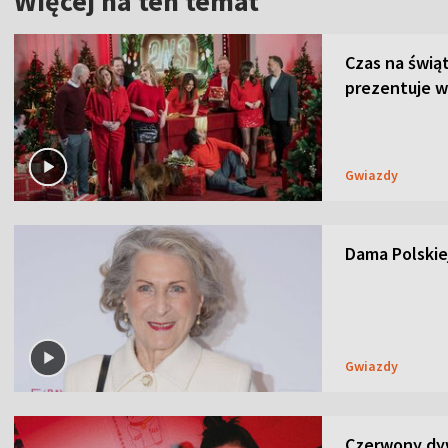
Więcej na ten temat
Czas na świą
prezentuje w
Gwiazdy
Dama Polskiej
Gwiazdy
Czerwony dyw