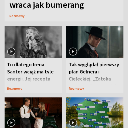
wraca jak bumerang
Rozmowy
To dlatego Irena
Tak wyglądał pierwszy
Santor wciąż ma tyle
plan Gelnera i
energii. Jej recepta
Cieleckiej. „Zatoka
jest zaskakująco
szpiegów” od razu ich
Rozmowy
Rozmowy
prosta
zaskoczyła