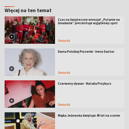
Więcej na ten temat
Czas na świąteczne emocje! „Pytanie na
śniadanie” prezentuje wyjątkowy spot
Gwiazdy
Dama Polskiej Piosenki - Irena Santor
Gwiazdy
Czerwony dywan - Natalia Przybysz
Gwiazdy
Majka Jeżowska świętuje 45 lat na scenie