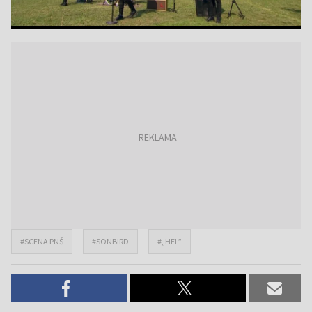
#SCENA PNŚ
#SONBIRD
#„HEL”