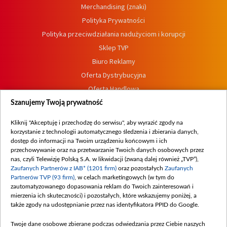
Merchandising (znaki)
Polityka Prywatności
Polityka przeciwdziałania nadużyciom i korupcji
Sklep TVP
Biuro Reklamy
Oferta Dystrybucyjna
Oferta Handlowa
Dostępność
Szanujemy Twoją prywatność
Moje zgody
Kliknij "Akceptuję i przechodzę do serwisu", aby wyrazić zgody na
Procedura zgłoszeń wewnętrznych
korzystanie z technologii automatycznego śledzenia i zbierania danych,
dostęp do informacji na Twoim urządzeniu końcowym i ich
przechowywanie oraz na przetwarzanie Twoich danych osobowych przez
nas, czyli Telewizję Polską S.A. w likwidacji (zwaną dalej również „TVP”),
Zaufanych Partnerów z IAB* (1201 firm)
oraz pozostałych
Zaufanych
Partnerów TVP (93 firm)
, w celach marketingowych (w tym do
zautomatyzowanego dopasowania reklam do Twoich zainteresowań i
mierzenia ich skuteczności) i pozostałych, które wskazujemy poniżej, a
także zgody na udostępnianie przez nas identyfikatora PPID do Google.
Twoje dane osobowe zbierane podczas odwiedzania przez Ciebie naszych