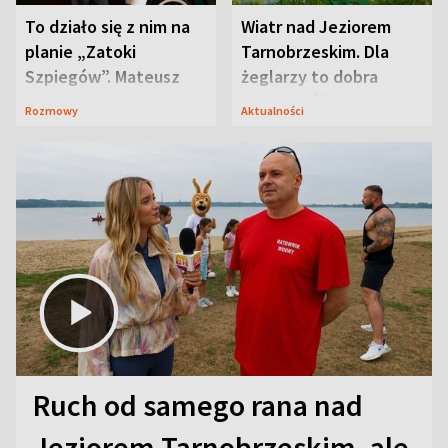
To działo się z nim na
Wiatr nad Jeziorem
planie „Zatoki
Tarnobrzeskim. Dla
Szpiegów”. Mateusz
żeglarzy to dobra
Janicki odsłonił
wiadomość
Rozmowy
Aktualności
aktorski sekret
Ruch od samego rana nad
Jeziorem Tarnobrzeskim, ale