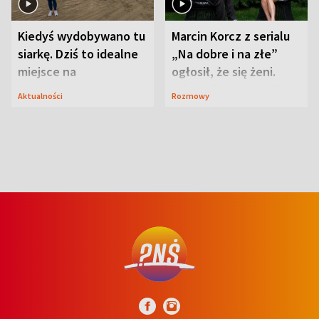
Kiedyś wydobywano tu
Marcin Korcz z serialu
siarkę. Dziś to idealne
„Na dobre i na złe”
miejsce na
ogłosił, że się żeni.
wypoczynek
Zdradził, co zmienił
Aktualności
Rozmowy
syn