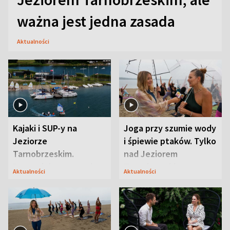
ważna jest jedna zasada
Aktualności
Kajaki i SUP-y na
Joga przy szumie wody
Jeziorze
i śpiewie ptaków. Tylko
Tarnobrzeskim.
nad Jeziorem
Przyrodnicy zwracają
Tarnobrzeskim
Aktualności
Aktualności
uwagę na coś jeszcze