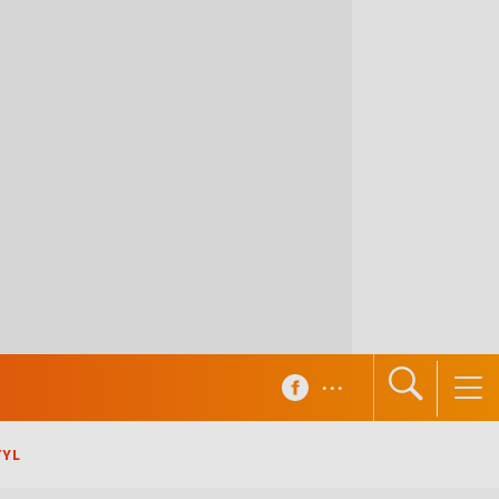
...
TYL