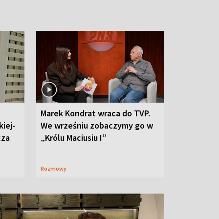
Marek Kondrat wraca do TVP.
iej-
We wrześniu zobaczymy go w
cza
„Królu Maciusiu I”
Rozmowy