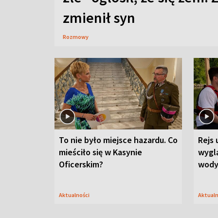
zmienił syn
Rozmowy
To nie było miejsce hazardu. Co
Rejs 
mieściło się w Kasynie
wygl
Oficerskim?
wod
Aktualności
Aktual