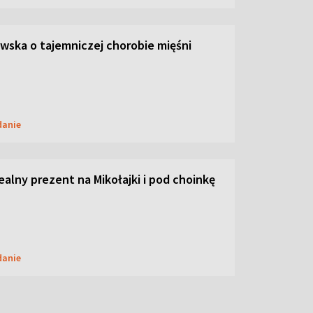
ska o tajemniczej chorobie mięśni
danie
dealny prezent na Mikołajki i pod choinkę
danie