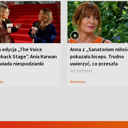
 edycja „The Voice
Anna z „Sanatorium miłoś
back Stage”. Ania Karwan
pokazała biceps. Trudno
wiada niespodzianki
uwierzyć, co przeszła
wcześniej
wy
Rozmowy