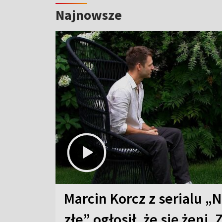
Najnowsze
Marcin Korcz z serialu „N
złe” ogłosił, że się żeni. 