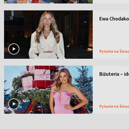
Ewa Chodakow
Pytanie na Śnia
Biżuteria – i
Pytanie na Śnia