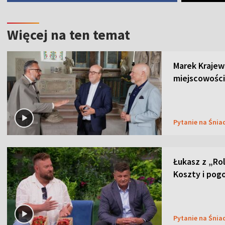
Więcej na ten temat
Marek Krajew
miejscowości
Pytanie na Śnia
Łukasz z „Ro
Koszty i pog
Pytanie na Śnia