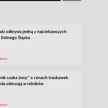
ski odkrywa jedną z najciekawszych
 Dolnego Śląska
danie
lnik szuka żony” o cenach truskawek.
oda uderzają w rolników
danie