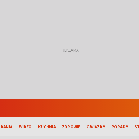
DANIA
WIDEO
KUCHNIA
ZDROWIE
GWIAZDY
PORADY
S