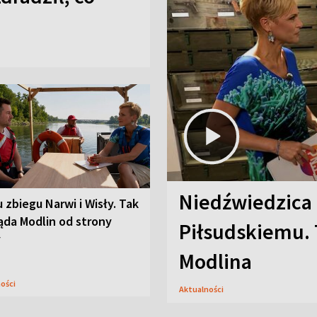
Niedźwiedzica
u zbiegu Narwi i Wisły. Tak
ąda Modlin od strony
Piłsudskiemu. 
y
Modlina
ności
Aktualności