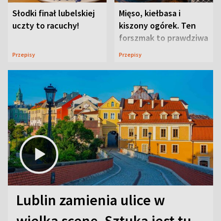
Słodki finał lubelskiej
Mięso, kiełbasa i
uczty to racuchy!
kiszony ogórek. Ten
forszmak to prawdziwa
uczta
Przepisy
Przepisy
Lublin zamienia ulice w
wielką scenę. Sztuka jest tu