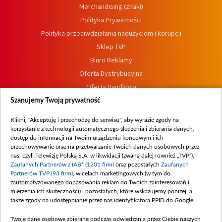
Merchandising (znaki)
Polityka Prywatności
Polityka przeciwdziałania nadużyciom i korupcji
Sklep TVP
Biuro Reklamy
Oferta Dystrybucyjna
Oferta Handlowa
Dostępność
Szanujemy Twoją prywatność
Moje zgody
Kliknij "Akceptuję i przechodzę do serwisu", aby wyrazić zgody na
Procedura zgłoszeń wewnętrznych
korzystanie z technologii automatycznego śledzenia i zbierania danych,
dostęp do informacji na Twoim urządzeniu końcowym i ich
przechowywanie oraz na przetwarzanie Twoich danych osobowych przez
nas, czyli Telewizję Polską S.A. w likwidacji (zwaną dalej również „TVP”),
Zaufanych Partnerów z IAB* (1201 firm)
oraz pozostałych
Zaufanych
Partnerów TVP (93 firm)
, w celach marketingowych (w tym do
zautomatyzowanego dopasowania reklam do Twoich zainteresowań i
mierzenia ich skuteczności) i pozostałych, które wskazujemy poniżej, a
także zgody na udostępnianie przez nas identyfikatora PPID do Google.
Twoje dane osobowe zbierane podczas odwiedzania przez Ciebie naszych