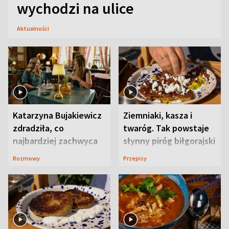
wychodzi na ulice
Aktualności
Katarzyna Bujakiewicz
Ziemniaki, kasza i
zdradziła, co
twaróg. Tak powstaje
najbardziej zachwyca
słynny piróg biłgorajski
ją w Lublinie
Rozmowy
Przepisy