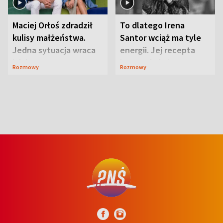
Maciej Orłoś zdradził
To dlatego Irena
kulisy małżeństwa.
Santor wciąż ma tyle
Jedna sytuacja wraca
energii. Jej recepta
jak bumerang
jest zaskakująco
Rozmowy
Rozmowy
prosta