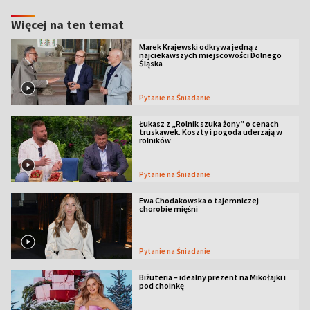
Więcej na ten temat
Marek Krajewski odkrywa jedną z
najciekawszych miejscowości Dolnego
Śląska
Pytanie na Śniadanie
Łukasz z „Rolnik szuka żony” o cenach
truskawek. Koszty i pogoda uderzają w
rolników
Pytanie na Śniadanie
Ewa Chodakowska o tajemniczej
chorobie mięśni
Pytanie na Śniadanie
Biżuteria – idealny prezent na Mikołajki i
pod choinkę