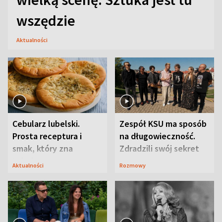
wszędzie
Aktualności
Cebularz lubelski.
Zespół KSU ma sposób
Prosta receptura i
na długowieczność.
smak, który zna
Zdradzili swój sekret
Lubelszczyzna
Aktualności
Rozmowy