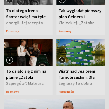
To dlatego Irena
Tak wyglądał pierwszy
Santor wciąż ma tyle
plan Gelnera i
energii. Jej recepta
Cieleckiej. „Zatoka
jest zaskakująco
szpiegów” od razu ich
Rozmowy
Rozmowy
prosta
zaskoczyła
To działo się z nim na
Wiatr nad Jeziorem
planie „Zatoki
Tarnobrzeskim. Dla
Szpiegów”. Mateusz
żeglarzy to dobra
Janicki odsłonił
wiadomość
Rozmowy
Aktualności
aktorski sekret