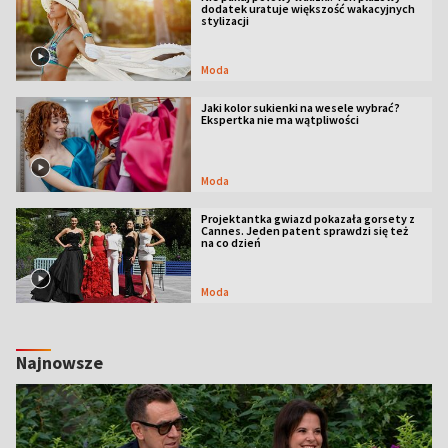
dodatek uratuje większość wakacyjnych
stylizacji
Moda
Jaki kolor sukienki na wesele wybrać?
Ekspertka nie ma wątpliwości
Moda
Projektantka gwiazd pokazała gorsety z
Cannes. Jeden patent sprawdzi się też
na co dzień
Moda
Najnowsze