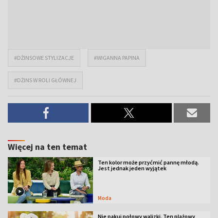
#DŻINSOWE STYLIZACJE
#WIGANNA PAPINA
#DŻINS W ROLI GŁÓWNEJ
Więcej na ten temat
Ten kolor może przyćmić pannę młodą.
Jest jednak jeden wyjątek
Moda
Nie pakuj połowy walizki. Ten plażowy