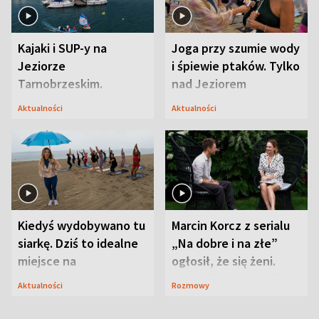
Kajaki i SUP-y na
Joga przy szumie wody
Jeziorze
i śpiewie ptaków. Tylko
Tarnobrzeskim.
nad Jeziorem
Przyrodnicy zwracają
Tarnobrzeskim
Aktualności
Aktualności
uwagę na coś jeszcze
Kiedyś wydobywano tu
Marcin Korcz z serialu
siarkę. Dziś to idealne
„Na dobre i na złe”
miejsce na
ogłosił, że się żeni.
wypoczynek
Zdradził, co zmienił
Aktualności
Rozmowy
syn