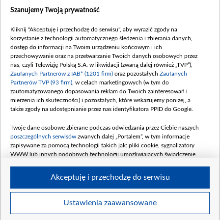
Dostępność
Szanujemy Twoją prywatność
Moje zgody
Kliknij "Akceptuję i przechodzę do serwisu", aby wyrazić zgody na
Procedura zgłoszeń wewnętrznych
korzystanie z technologii automatycznego śledzenia i zbierania danych,
dostęp do informacji na Twoim urządzeniu końcowym i ich
przechowywanie oraz na przetwarzanie Twoich danych osobowych przez
nas, czyli Telewizję Polską S.A. w likwidacji (zwaną dalej również „TVP”),
Zaufanych Partnerów z IAB* (1201 firm)
oraz pozostałych
Zaufanych
Partnerów TVP (93 firm)
, w celach marketingowych (w tym do
zautomatyzowanego dopasowania reklam do Twoich zainteresowań i
mierzenia ich skuteczności) i pozostałych, które wskazujemy poniżej, a
także zgody na udostępnianie przez nas identyfikatora PPID do Google.
Twoje dane osobowe zbierane podczas odwiedzania przez Ciebie naszych
poszczególnych serwisów
zwanych dalej „Portalem”, w tym informacje
zapisywane za pomocą technologii takich jak: pliki cookie, sygnalizatory
WWW lub innych podobnych technologii umożliwiających świadczenie
dopasowanych i bezpiecznych usług, personalizację treści oraz reklam,
udostępnianie funkcji mediów społecznościowych oraz analizowanie ruchu
Akceptuję i przechodzę do serwisu
w Internecie.
Twoje dane osobowe zbierane podczas odwiedzania przez Ciebie
Ustawienia zaawansowane
poszczególnych serwisów
na Portalu, takie jak adresy IP, identyfikatory
© 2026 Telewizja Polska S. A. w likwidacji
Twoich urządzeń końcowych i identyfikatory plików cookie, informacje o