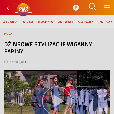
WYDANIA
WIDEO
KUCHNIA
ZDROWIE
GWIAZDY
PORADY
MODA
DŻINSOWE STYLIZACJE WIGANNY
PAPINY
17.08.2018, 07:48