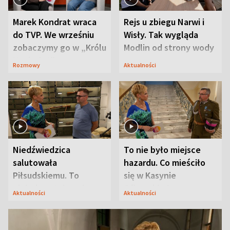
Marek Kondrat wraca
Rejs u zbiegu Narwi i
do TVP. We wrześniu
Wisły. Tak wygląda
zobaczymy go w „Królu
Modlin od strony wody
Maciusiu I”
Rozmowy
Aktualności
Niedźwiedzica
To nie było miejsce
salutowała
hazardu. Co mieściło
Piłsudskiemu. To
się w Kasynie
niejedyna tajemnica
Oficerskim?
Aktualności
Aktualności
Modlina