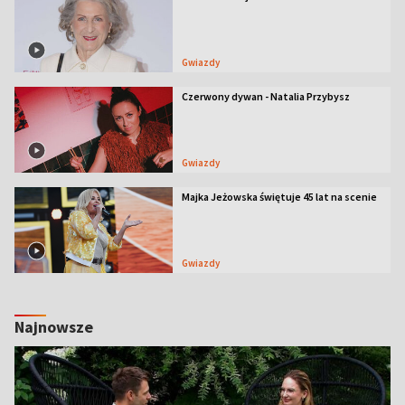
Gwiazdy
Czerwony dywan - Natalia Przybysz
Gwiazdy
Majka Jeżowska świętuje 45 lat na scenie
Gwiazdy
Najnowsze