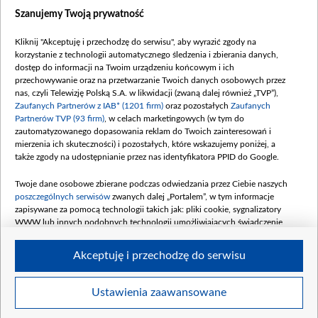
Dostępność
Szanujemy Twoją prywatność
Moje zgody
Kliknij "Akceptuję i przechodzę do serwisu", aby wyrazić zgody na
Procedura zgłoszeń wewnętrznych
korzystanie z technologii automatycznego śledzenia i zbierania danych,
dostęp do informacji na Twoim urządzeniu końcowym i ich
przechowywanie oraz na przetwarzanie Twoich danych osobowych przez
nas, czyli Telewizję Polską S.A. w likwidacji (zwaną dalej również „TVP”),
Zaufanych Partnerów z IAB* (1201 firm)
oraz pozostałych
Zaufanych
Partnerów TVP (93 firm)
, w celach marketingowych (w tym do
zautomatyzowanego dopasowania reklam do Twoich zainteresowań i
mierzenia ich skuteczności) i pozostałych, które wskazujemy poniżej, a
także zgody na udostępnianie przez nas identyfikatora PPID do Google.
Twoje dane osobowe zbierane podczas odwiedzania przez Ciebie naszych
poszczególnych serwisów
zwanych dalej „Portalem”, w tym informacje
zapisywane za pomocą technologii takich jak: pliki cookie, sygnalizatory
WWW lub innych podobnych technologii umożliwiających świadczenie
dopasowanych i bezpiecznych usług, personalizację treści oraz reklam,
udostępnianie funkcji mediów społecznościowych oraz analizowanie ruchu
Akceptuję i przechodzę do serwisu
w Internecie.
Twoje dane osobowe zbierane podczas odwiedzania przez Ciebie
Ustawienia zaawansowane
poszczególnych serwisów
na Portalu, takie jak adresy IP, identyfikatory
© 2026 Telewizja Polska S. A. w likwidacji
Twoich urządzeń końcowych i identyfikatory plików cookie, informacje o