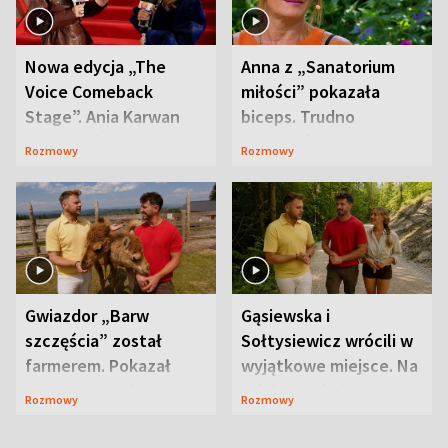
Nowa edycja „The
Anna z „Sanatorium
Voice Comeback
miłości” pokazała
Stage”. Ania Karwan
biceps. Trudno
zapowiada
uwierzyć, co przeszła
Rozmowy
Rozmowy
niespodzianki
wcześniej
Gwiazdor „Barw
Gąsiewska i
szczęścia” został
Sołtysiewicz wrócili w
farmerem. Pokazał
wyjątkowe miejsce. Na
swoje niezwykłe
szlaku czekał
Rozmowy
Rozmowy
ranczo
niedźwiedź