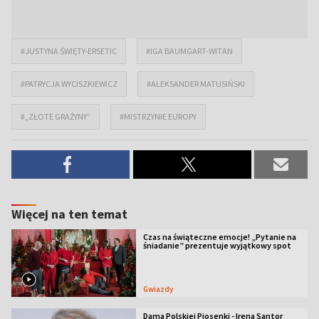
#JUSTYNA ŚWIĘTY-ERSETIC
#IGA BAUMGART-WITAN
#PATRYCJA WYCISZKIEWICZ
#ALEKSANDER MATUSIŃSKI
#„ZŁOTE GRAŻYNY”
#MISTRZYNIE EUROPY
Więcej na ten temat
Czas na świąteczne emocje! „Pytanie na
śniadanie” prezentuje wyjątkowy spot
Gwiazdy
Dama Polskiej Piosenki - Irena Santor