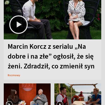
Marcin Korcz z serialu „Na
dobre i na złe” ogłosił, że się
żeni. Zdradził, co zmienił syn
Rozmowy