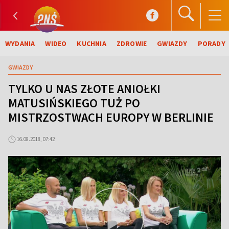
WYDANIA
WIDEO
KUCHNIA
ZDROWIE
GWIAZDY
PORADY
GWIAZDY
TYLKO U NAS ZŁOTE ANIOŁKI
MATUSIŃSKIEGO TUŻ PO
MISTRZOSTWACH EUROPY W BERLINIE
16.08.2018, 07:42