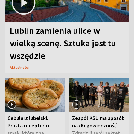
Lublin zamienia ulice w
wielką scenę. Sztuka jest tu
wszędzie
Aktualności
Cebularz lubelski.
Zespół KSU ma sposób
Prosta receptura i
na długowieczność.
smak, który zna
Zdradzili swój sekret