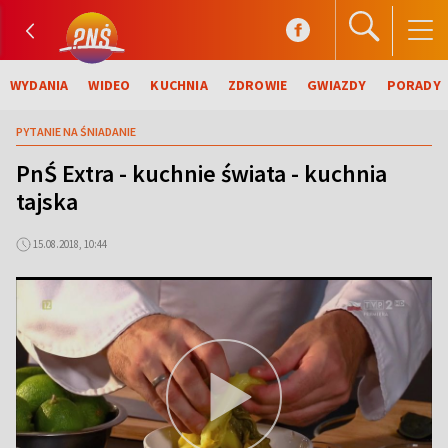
WYDANIA
WIDEO
KUCHNIA
ZDROWIE
GWIAZDY
PORADY
PYTANIE NA ŚNIADANIE
PnŚ Extra - kuchnie świata - kuchnia
tajska
15.08.2018, 10:44