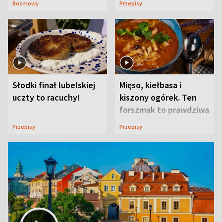
Rozmowy
Przepisy
Słodki finał lubelskiej
Mięso, kiełbasa i
uczty to racuchy!
kiszony ogórek. Ten
forszmak to prawdziwa
uczta
Przepisy
Przepisy