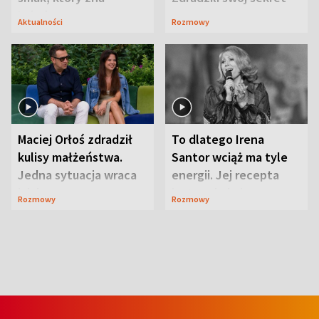
Lubelszczyzna
Aktualności
Rozmowy
Maciej Orłoś zdradził
To dlatego Irena
kulisy małżeństwa.
Santor wciąż ma tyle
Jedna sytuacja wraca
energii. Jej recepta
jak bumerang
jest zaskakująco
Rozmowy
Rozmowy
prosta