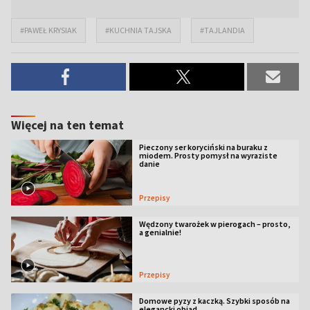
#PAWEŁ KRYSIAK
#KUCHNIA TAJSKA
#TAJLANDIA
Więcej na ten temat
Pieczony ser koryciński na buraku z
miodem. Prosty pomysł na wyraziste
danie
Przepisy
Wędzony twarożek w pierogach – prosto,
a genialnie!
Przepisy
Domowe pyzy z kaczką. Szybki sposób na
elegancki obiad