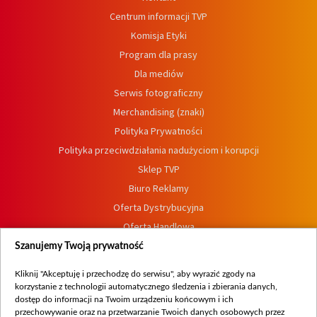
Centrum informacji TVP
Komisja Etyki
Program dla prasy
Dla mediów
Serwis fotograficzny
Merchandising (znaki)
Polityka Prywatności
Polityka przeciwdziałania nadużyciom i korupcji
Sklep TVP
Biuro Reklamy
Oferta Dystrybucyjna
Oferta Handlowa
Dostępność
Szanujemy Twoją prywatność
Moje zgody
Kliknij "Akceptuję i przechodzę do serwisu", aby wyrazić zgody na
Procedura zgłoszeń wewnętrznych
korzystanie z technologii automatycznego śledzenia i zbierania danych,
dostęp do informacji na Twoim urządzeniu końcowym i ich
przechowywanie oraz na przetwarzanie Twoich danych osobowych przez