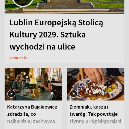
Lublin Europejską Stolicą
Kultury 2029. Sztuka
wychodzi na ulice
Aktualności
Katarzyna Bujakiewicz
Ziemniaki, kasza i
zdradziła, co
twaróg. Tak powstaje
najbardziej zachwyca
słynny piróg biłgorajski
ją w Lublinie