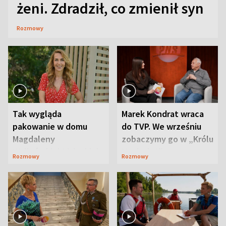
żeni. Zdradził, co zmienił syn
Rozmowy
Tak wygląda
Marek Kondrat wraca
pakowanie w domu
do TVP. We wrześniu
Magdaleny
zobaczymy go w „Królu
Waligórskiej-Lisieckiej.
Maciusiu I”
Rozmowy
Rozmowy
Mąż nie odpuszcza