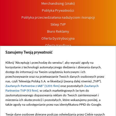
Merchandising (znaki)
Polityka Prywatności
Polityka przeciwdziałania nadużyciom i korupcji
Sklep TVP
Biuro Reklamy
Oferta Dystrybucyjna
Oferta Handlowa
Dostępność
Szanujemy Twoją prywatność
Moje zgody
Kliknij "Akceptuję i przechodzę do serwisu", aby wyrazić zgody na
Procedura zgłoszeń wewnętrznych
korzystanie z technologii automatycznego śledzenia i zbierania danych,
dostęp do informacji na Twoim urządzeniu końcowym i ich
przechowywanie oraz na przetwarzanie Twoich danych osobowych przez
nas, czyli Telewizję Polską S.A. w likwidacji (zwaną dalej również „TVP”),
Zaufanych Partnerów z IAB* (1201 firm)
oraz pozostałych
Zaufanych
Partnerów TVP (93 firm)
, w celach marketingowych (w tym do
zautomatyzowanego dopasowania reklam do Twoich zainteresowań i
mierzenia ich skuteczności) i pozostałych, które wskazujemy poniżej, a
także zgody na udostępnianie przez nas identyfikatora PPID do Google.
Twoje dane osobowe zbierane podczas odwiedzania przez Ciebie naszych