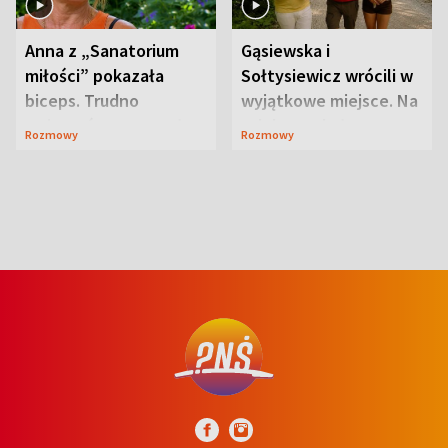
Anna z „Sanatorium
Gąsiewska i
miłości” pokazała
Sołtysiewicz wrócili w
biceps. Trudno
wyjątkowe miejsce. Na
uwierzyć, co przeszła
szlaku czekał
Rozmowy
Rozmowy
wcześniej
niedźwiedź