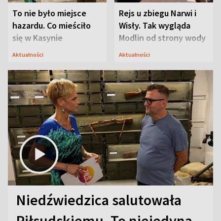
To nie było miejsce
Rejs u zbiegu Narwi i
hazardu. Co mieściło
Wisły. Tak wygląda
się w Kasynie
Modlin od strony wody
Oficerskim?
Aktualności
Aktualności
Niedźwiedzica salutowała
Piłsudskiemu. To niejedyna