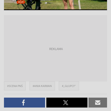
#SCENA PNŚ
#ANIA KARWAN
#„GŁUPCY”