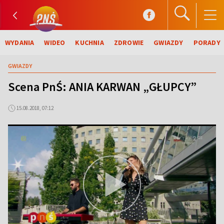
WYDANIA
WIDEO
KUCHNIA
ZDROWIE
GWIAZDY
PORADY
GWIAZDY
Scena PnŚ: ANIA KARWAN „GŁUPCY”
15.08.2018, 07:12