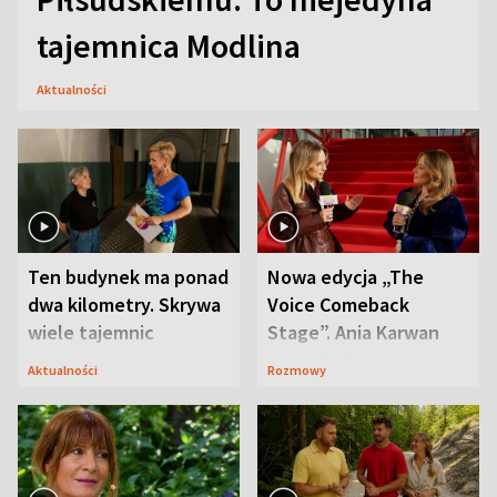
tajemnica Modlina
Aktualności
Ten budynek ma ponad
Nowa edycja „The
dwa kilometry. Skrywa
Voice Comeback
wiele tajemnic
Stage”. Ania Karwan
zapowiada
Aktualności
Rozmowy
niespodzianki