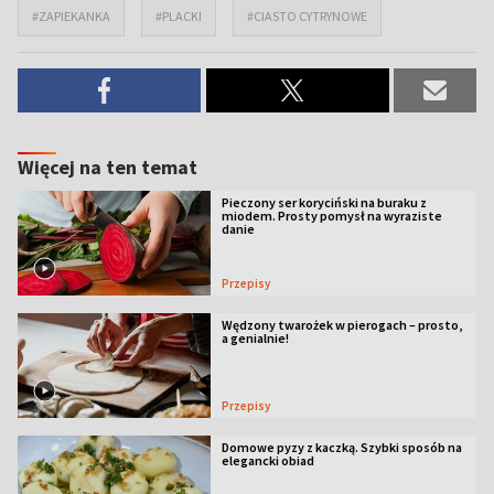
#ZAPIEKANKA
#PLACKI
#CIASTO CYTRYNOWE
Więcej na ten temat
Pieczony ser koryciński na buraku z
miodem. Prosty pomysł na wyraziste
danie
Przepisy
Wędzony twarożek w pierogach – prosto,
a genialnie!
Przepisy
Domowe pyzy z kaczką. Szybki sposób na
elegancki obiad