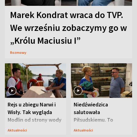
Marek Kondrat wraca do TVP.
We wrześniu zobaczymy go w
„Królu Maciusiu I”
Rozmowy
Rejs u zbiegu Narwi i
Niedźwiedzica
Wisły. Tak wygląda
salutowała
Modlin od strony wody
Piłsudskiemu. To
niejedyna tajemnica
Aktualności
Aktualności
Modlina