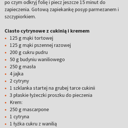
po czym odkryj folię i piecz jeszcze 15 minut do
zapieczenia. Gotową zapiekankę posyp parmezanem i
szczypiorkiem.
Ciasto cytrynowe z cukinią i kremem
125 g mąki tortowej
125 g mąki pszennej razowej
200 g cukru pudru
50 g budyniu waniliowego
250 g masła
4 jajka
2 cytryny
1 szklanka startej na grubej tarce cukinii
3 płaskie łyżeczki proszku do pieczenia
Krem:
250 g mascarpone
1 cytryna
1 łyżka cukru z wanilią