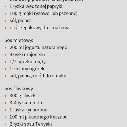
1 łyżka wędzonej papryki
100 g mąki ryżowej lub pszennej
sól, pieprz
olej rzepakowy do smażenia
Sos miętowy:
200 ml jogurtu naturalnego
3 łyżki majonezu
1/2 pęczka mięty
1 zielony ogórek
sól, pieprz, miód do smaku
Sos śliwkowy:
300 g śliwek
3-4 łyżki miodu
1 laska cynamonu
100 ml pikantnego keczupu
2 łyżki sosu Teriyaki