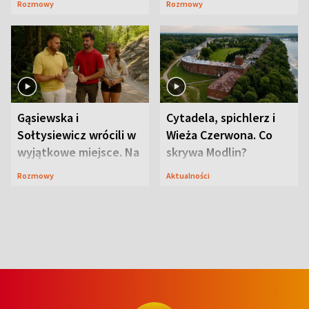
Rozmowy
Rozmowy
wcześniej
ranczo
Gąsiewska i
Cytadela, spichlerz i
Sołtysiewicz wrócili w
Wieża Czerwona. Co
wyjątkowe miejsce. Na
skrywa Modlin?
szlaku czekał
Rozmowy
Aktualności
niedźwiedź