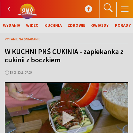
WYDANIA
WIDEO
KUCHNIA
ZDROWIE
GWIAZDY
PORADY
PYTANIE NA ŚNIADANIE
W KUCHNI PNŚ CUKINIA - zapiekanka z
cukinii z boczkiem
15.08.2018, 07:09