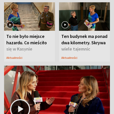
To nie było miejsce
Ten budynek ma ponad
hazardu. Co mieściło
dwa kilometry. Skrywa
się w Kasynie
wiele tajemnic
Oficerskim?
Aktualności
Aktualności