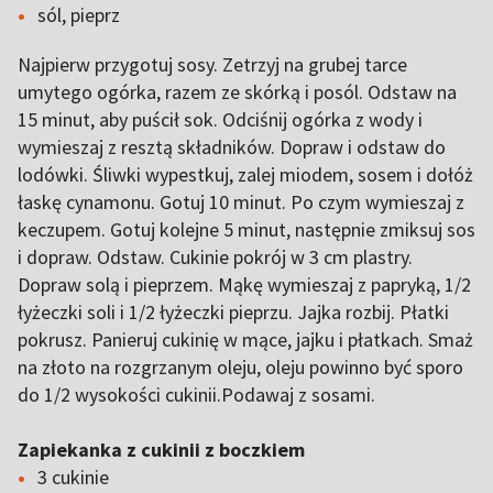
sól, pieprz
Najpierw przygotuj sosy. Zetrzyj na grubej tarce
umytego ogórka, razem ze skórką i posól. Odstaw na
15 minut, aby puścił sok. Odciśnij ogórka z wody i
wymieszaj z resztą składników. Dopraw i odstaw do
lodówki. Śliwki wypestkuj, zalej miodem, sosem i dołóż
łaskę cynamonu. Gotuj 10 minut. Po czym wymieszaj z
keczupem. Gotuj kolejne 5 minut, następnie zmiksuj sos
i dopraw. Odstaw. Cukinie pokrój w 3 cm plastry.
Dopraw solą i pieprzem. Mąkę wymieszaj z papryką, 1/2
łyżeczki soli i 1/2 łyżeczki pieprzu. Jajka rozbij. Płatki
pokrusz. Panieruj cukinię w mące, jajku i płatkach. Smaż
na złoto na rozgrzanym oleju, oleju powinno być sporo
do 1/2 wysokości cukinii.Podawaj z sosami.
Zapiekanka z cukinii z boczkiem
3 cukinie