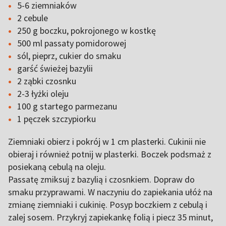
5-6 ziemniaków
2 cebule
250 g boczku, pokrojonego w kostkę
500 ml passaty pomidorowej
sól, pieprz, cukier do smaku
garść świeżej bazylii
2 ząbki czosnku
2-3 łyżki oleju
100 g startego parmezanu
1 pęczek szczypiorku
Ziemniaki obierz i pokrój w 1 cm plasterki. Cukinii nie
obieraj i również potnij w plasterki. Boczek podsmaż z
posiekaną cebulą na oleju.
Passatę zmiksuj z bazylią i czosnkiem. Dopraw do
smaku przyprawami. W naczyniu do zapiekania ułóż na
zmianę ziemniaki i cukinię. Posyp boczkiem z cebulą i
zalej sosem. Przykryj zapiekankę folią i piecz 35 minut,