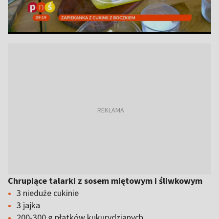
Chrupiące talarki z sosem miętowym i śliwkowym
3 nieduże cukinie
3 jajka
200-300 g płatków kukurydzianych