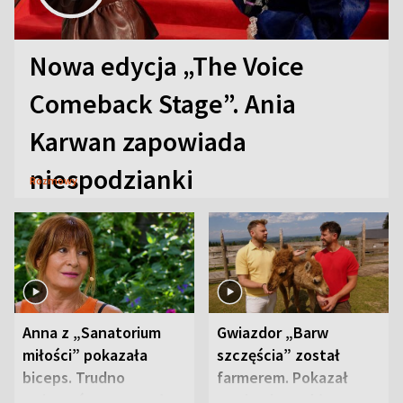
Nowa edycja „The Voice
Comeback Stage”. Ania
Karwan zapowiada
niespodzianki
Rozmowy
Anna z „Sanatorium
Gwiazdor „Barw
miłości” pokazała
szczęścia” został
biceps. Trudno
farmerem. Pokazał
uwierzyć, co przeszła
swoje niezwykłe