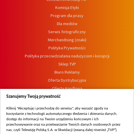
Komisja Etyki
Program dla prasy
Dla mediów
Serwis fotograficzny
Merchandising (znaki)
Polityka Prywatności
Polityka przeciwdziałania nadużyciom i korupcji
Sklep TVP
Biuro Reklamy
Oferta Dystrybucyjna
Oferta Handlowa
Dostępność
Szanujemy Twoją prywatność
Moje zgody
Kliknij "Akceptuję i przechodzę do serwisu", aby wyrazić zgody na
Procedura zgłoszeń wewnętrznych
korzystanie z technologii automatycznego śledzenia i zbierania danych,
dostęp do informacji na Twoim urządzeniu końcowym i ich
przechowywanie oraz na przetwarzanie Twoich danych osobowych przez
nas, czyli Telewizję Polską S.A. w likwidacji (zwaną dalej również „TVP”),