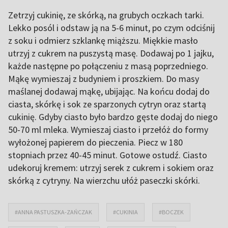
Zetrzyj cukinię, ze skórką, na grubych oczkach tarki.
Lekko posól i odstaw ją na 5-6 minut, po czym odciśnij
z soku i odmierz szklankę miąższu. Miękkie masło
utrzyj z cukrem na puszystą masę. Dodawaj po 1 jajku,
każde następne po połączeniu z masą poprzedniego.
Mąkę wymieszaj z budyniem i proszkiem. Do masy
maślanej dodawaj mąkę, ubijając. Na końcu dodaj do
ciasta, skórkę i sok ze sparzonych cytryn oraz startą
cukinię. Gdyby ciasto było bardzo gęste dodaj do niego
50-70 ml mleka. Wymieszaj ciasto i przełóż do formy
wyłożonej papierem do pieczenia. Piecz w 180
stopniach przez 40-45 minut. Gotowe ostudź. Ciasto
udekoruj kremem: utrzyj serek z cukrem i sokiem oraz
skórką z cytryny. Na wierzchu ułóż paseczki skórki.
#ANNA PASTUSZKA-ZAŃCZAK
#CUKINIA
#BOCZEK