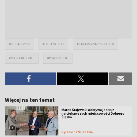
#OLGA FRYCZ
#HEJT W SIECI
#KATARZYNA KOŁECZEK
#MARIA ROTKIEL
#PSYCHOLOG
Więcej na ten temat
Marek Krajewski odkrywa jedną z
najciekawszych miejscowości Dolnego
Śląska
Pytanie na Śniadanie