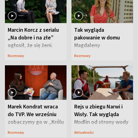
Marcin Korcz z serialu
Tak wygląda
„Na dobre i na złe”
pakowanie w domu
ogłosił, że się żeni.
Magdaleny
Zdradził, co zmienił
Waligórskiej-Lisieckiej.
Rozmowy
Rozmowy
syn
Mąż nie odpuszcza
Marek Kondrat wraca
Rejs u zbiegu Narwi i
do TVP. We wrześniu
Wisły. Tak wygląda
zobaczymy go w „Królu
Modlin od strony wody
Maciusiu I”
Rozmowy
Aktualności