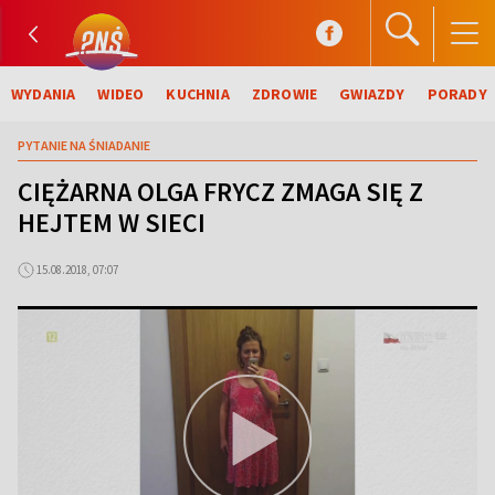
WYDANIA
WIDEO
KUCHNIA
ZDROWIE
GWIAZDY
PORADY
PYTANIE NA ŚNIADANIE
CIĘŻARNA OLGA FRYCZ ZMAGA SIĘ Z
HEJTEM W SIECI
15.08.2018, 07:07