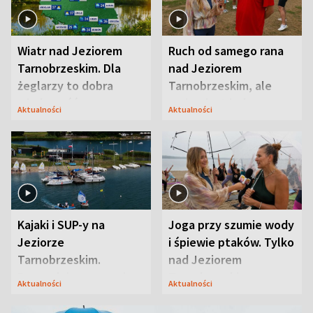
Wiatr nad Jeziorem
Ruch od samego rana
Tarnobrzeskim. Dla
nad Jeziorem
żeglarzy to dobra
Tarnobrzeskim, ale
wiadomość
ważna jest jedna
Aktualności
Aktualności
zasada
Kajaki i SUP-y na
Joga przy szumie wody
Jeziorze
i śpiewie ptaków. Tylko
Tarnobrzeskim.
nad Jeziorem
Przyrodnicy zwracają
Tarnobrzeskim
Aktualności
Aktualności
uwagę na coś jeszcze