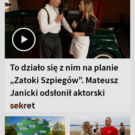
To działo się z nim na planie
„Zatoki Szpiegów”. Mateusz
Janicki odsłonił aktorski
sekret
Rozmowy