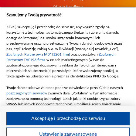
Oferta Handlowa
Dostępność
Szanujemy Twoją prywatność
Moje zgody
Kliknij "Akceptuję i przechodzę do serwisu", aby wyrazić zgody na
Procedura zgłoszeń wewnętrznych
korzystanie z technologii automatycznego śledzenia i zbierania danych,
dostęp do informacji na Twoim urządzeniu końcowym i ich
przechowywanie oraz na przetwarzanie Twoich danych osobowych przez
nas, czyli Telewizję Polską S.A. w likwidacji (zwaną dalej również „TVP”),
Zaufanych Partnerów z IAB* (1201 firm)
oraz pozostałych
Zaufanych
Partnerów TVP (93 firm)
, w celach marketingowych (w tym do
zautomatyzowanego dopasowania reklam do Twoich zainteresowań i
mierzenia ich skuteczności) i pozostałych, które wskazujemy poniżej, a
także zgody na udostępnianie przez nas identyfikatora PPID do Google.
Twoje dane osobowe zbierane podczas odwiedzania przez Ciebie naszych
poszczególnych serwisów
zwanych dalej „Portalem”, w tym informacje
zapisywane za pomocą technologii takich jak: pliki cookie, sygnalizatory
WWW lub innych podobnych technologii umożliwiających świadczenie
dopasowanych i bezpiecznych usług, personalizację treści oraz reklam,
udostępnianie funkcji mediów społecznościowych oraz analizowanie ruchu
Akceptuję i przechodzę do serwisu
w Internecie.
Twoje dane osobowe zbierane podczas odwiedzania przez Ciebie
Ustawienia zaawansowane