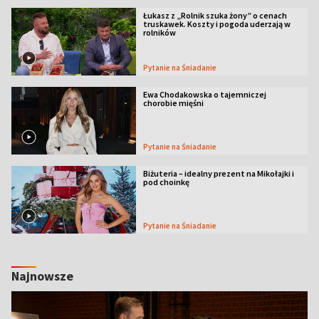
Łukasz z „Rolnik szuka żony” o cenach
truskawek. Koszty i pogoda uderzają w
rolników
Pytanie na Śniadanie
Ewa Chodakowska o tajemniczej
chorobie mięśni
Pytanie na Śniadanie
Biżuteria – idealny prezent na Mikołajki i
pod choinkę
Pytanie na Śniadanie
Najnowsze