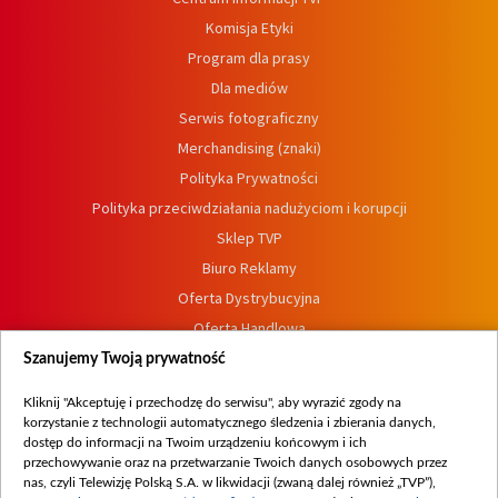
Komisja Etyki
Program dla prasy
Dla mediów
Serwis fotograficzny
Merchandising (znaki)
Polityka Prywatności
Polityka przeciwdziałania nadużyciom i korupcji
Sklep TVP
Biuro Reklamy
Oferta Dystrybucyjna
Oferta Handlowa
Dostępność
Szanujemy Twoją prywatność
Moje zgody
Kliknij "Akceptuję i przechodzę do serwisu", aby wyrazić zgody na
Procedura zgłoszeń wewnętrznych
korzystanie z technologii automatycznego śledzenia i zbierania danych,
dostęp do informacji na Twoim urządzeniu końcowym i ich
przechowywanie oraz na przetwarzanie Twoich danych osobowych przez
nas, czyli Telewizję Polską S.A. w likwidacji (zwaną dalej również „TVP”),