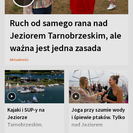
Ruch od samego rana nad
Jeziorem Tarnobrzeskim, ale
ważna jest jedna zasada
Aktualności
Kajaki i SUP-y na
Joga przy szumie wody
Jeziorze
i śpiewie ptaków. Tylko
Tarnobrzeskim.
nad Jeziorem
Przyrodnicy zwracają
Tarnobrzeskim