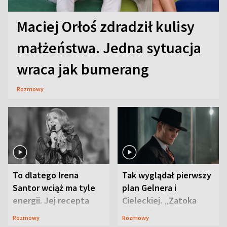
Maciej Orłoś zdradził kulisy
małżeństwa. Jedna sytuacja
wraca jak bumerang
Rozmowy
To dlatego Irena
Tak wyglądał pierwszy
Santor wciąż ma tyle
plan Gelnera i
energii. Jej recepta
Cieleckiej. „Zatoka
jest zaskakująco
szpiegów” od razu ich
Rozmowy
Rozmowy
prosta
zaskoczyła