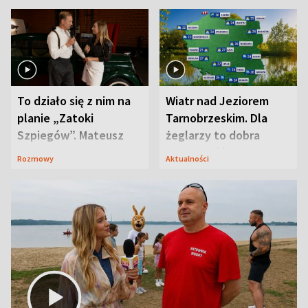
To działo się z nim na
Wiatr nad Jeziorem
planie „Zatoki
Tarnobrzeskim. Dla
Szpiegów”. Mateusz
żeglarzy to dobra
Janicki odsłonił
wiadomość
Rozmowy
Aktualności
aktorski sekret