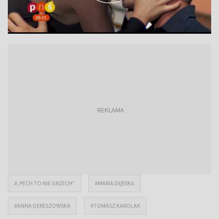
#„PECH TO NIE GRZECH”
#MARIA DĘBSKA
#ANNA DERESZOWSKA
#TOMASZ KAROLAK