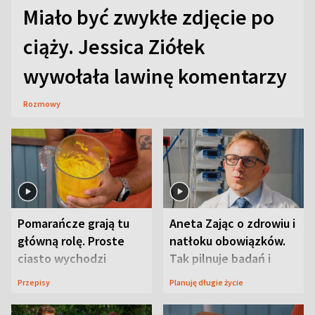
Miało być zwykłe zdjęcie po
ciąży. Jessica Ziółek
wywołała lawinę komentarzy
Rozmowy
Pomarańcze grają tu
Aneta Zając o zdrowiu i
główną rolę. Proste
natłoku obowiązków.
ciasto wychodzi
Tak pilnuje badań i
wyjątkowo wilgotne
wizyt
Przepisy
Planuję długie życie