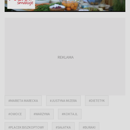
#MARIETA MARECKA
#JUSTYNA MIZERA
#DIETETYK
#OWOCE
#WARZYWA
#KOKTAJL
#PLACEK BISZKOPTOWY
#SAŁATKA
#BURAKI