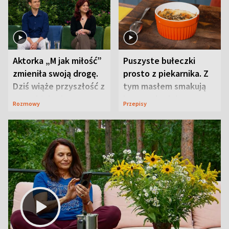
Aktorka „M jak miłość”
Puszyste bułeczki
zmieniła swoją drogę.
prosto z piekarnika. Z
Dziś wiąże przyszłość z
tym masłem smakują
neurobiologią
jeszcze lepiej
Rozmowy
Przepisy