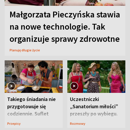
Małgorzata Pieczyńska stawia
na nowe technologie. Tak
organizuje sprawy zdrowotne
Planuję długie życie
Takiego śniadania nie
Uczestniczki
przygotowuje się
„Sanatorium miłości”
codziennie. Suflet
przeszły po wybiegu.
serowy zachwyca
Te stylizacje
Przepisy
Rozmowy
smakiem
przyciągały wzrok