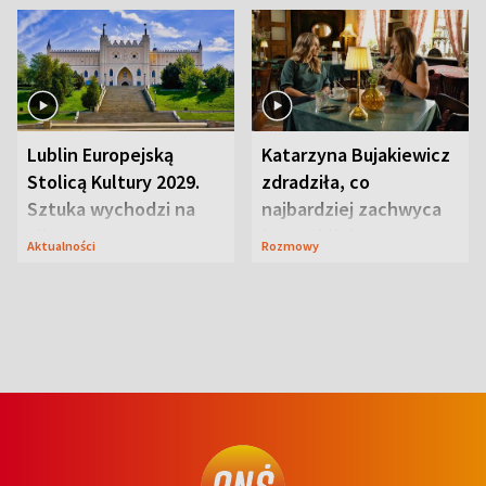
Lublin Europejską
Katarzyna Bujakiewicz
Stolicą Kultury 2029.
zdradziła, co
Sztuka wychodzi na
najbardziej zachwyca
ulice
ją w Lublinie
Aktualności
Rozmowy