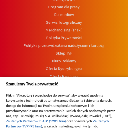
Program dla prasy
Dla mediów
Serwis fotograficzny
Merchandising (znaki)
Polityka Prywatności
Polityka przeciwdziałania nadużyciom i korupcji
Sklep TVP
Biuro Reklamy
Oferta Dystrybucyjna
Oferta Handlowa
Dostępność
Szanujemy Twoją prywatność
Moje zgody
Kliknij "Akceptuję i przechodzę do serwisu", aby wyrazić zgody na
Procedura zgłoszeń wewnętrznych
korzystanie z technologii automatycznego śledzenia i zbierania danych,
dostęp do informacji na Twoim urządzeniu końcowym i ich
przechowywanie oraz na przetwarzanie Twoich danych osobowych przez
nas, czyli Telewizję Polską S.A. w likwidacji (zwaną dalej również „TVP”),
Zaufanych Partnerów z IAB* (1201 firm)
oraz pozostałych
Zaufanych
Partnerów TVP (93 firm)
, w celach marketingowych (w tym do