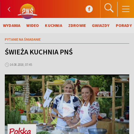
WYDANIA
WIDEO
KUCHNIA
ZDROWIE
GWIAZDY
PORADY
PYTANIE NA ŚNIADANIE
ŚWIEŻA KUCHNIA PNŚ
14.08.2018, 07:45