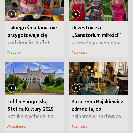
Takiego śniadania nie
Uczestniczki
przygotowuje się
„Sanatorium miłości”
codziennie. Suflet
przeszły po wybiegu.
serowy zachwyca
Te stylizacje
Przepisy
Rozmowy
smakiem
przyciągały wzrok
Lublin Europejską
Katarzyna Bujakiewicz
Stolicą Kultury 2029.
zdradziła, co
Sztuka wychodzi na
najbardziej zachwyca
ulice
ją w Lublinie
Aktualności
Rozmowy