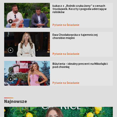
Łukasz z „Rolnik szuka żony” o cenach
truskawek. Koszty i pogoda uderzają w
rolników
Pytanie na Śniadanie
Ewa Chodakowska o tajemniczej
chorobie mięśni
Pytanie na Śniadanie
Biżuteria – idealny prezent na Mikołajki i
pod choinkę
Pytanie na Śniadanie
Najnowsze