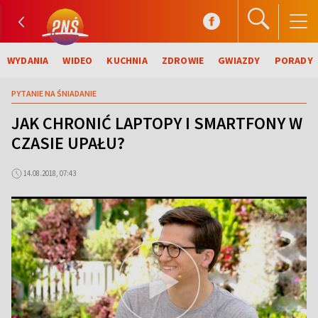
WYDANIA
WIDEO
KUCHNIA
ZDROWIE
GWIAZDY
PORADY
PYTANIE NA ŚNIADANIE
JAK CHRONIĆ LAPTOPY I SMARTFONY W
CZASIE UPAŁU?
14.08.2018, 07:43