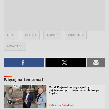
#UPAŁ
#SŁOŃCE
#LAPTOP
#KOMPUTER
#SMARTFON
Więcej na ten temat
Marek Krajewski odkrywa jedną z
najciekawszych miejscowości Dolnego
Śląska
Pytanie na Śniadanie