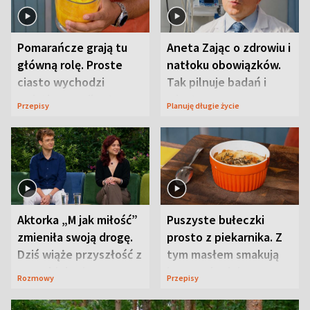
Pomarańcze grają tu
Aneta Zając o zdrowiu i
główną rolę. Proste
natłoku obowiązków.
ciasto wychodzi
Tak pilnuje badań i
wyjątkowo wilgotne
wizyt
Przepisy
Planuję długie życie
Aktorka „M jak miłość”
Puszyste bułeczki
zmieniła swoją drogę.
prosto z piekarnika. Z
Dziś wiąże przyszłość z
tym masłem smakują
neurobiologią
jeszcze lepiej
Rozmowy
Przepisy