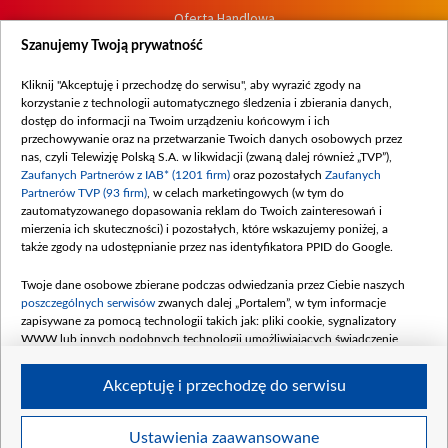
Oferta Handlowa
Dostępność
Szanujemy Twoją prywatność
Moje zgody
Kliknij "Akceptuję i przechodzę do serwisu", aby wyrazić zgody na
Procedura zgłoszeń wewnętrznych
korzystanie z technologii automatycznego śledzenia i zbierania danych,
dostęp do informacji na Twoim urządzeniu końcowym i ich
przechowywanie oraz na przetwarzanie Twoich danych osobowych przez
nas, czyli Telewizję Polską S.A. w likwidacji (zwaną dalej również „TVP”),
Zaufanych Partnerów z IAB* (1201 firm)
oraz pozostałych
Zaufanych
Partnerów TVP (93 firm)
, w celach marketingowych (w tym do
zautomatyzowanego dopasowania reklam do Twoich zainteresowań i
mierzenia ich skuteczności) i pozostałych, które wskazujemy poniżej, a
także zgody na udostępnianie przez nas identyfikatora PPID do Google.
Twoje dane osobowe zbierane podczas odwiedzania przez Ciebie naszych
poszczególnych serwisów
zwanych dalej „Portalem”, w tym informacje
zapisywane za pomocą technologii takich jak: pliki cookie, sygnalizatory
WWW lub innych podobnych technologii umożliwiających świadczenie
dopasowanych i bezpiecznych usług, personalizację treści oraz reklam,
udostępnianie funkcji mediów społecznościowych oraz analizowanie ruchu
Akceptuję i przechodzę do serwisu
w Internecie.
Twoje dane osobowe zbierane podczas odwiedzania przez Ciebie
Ustawienia zaawansowane