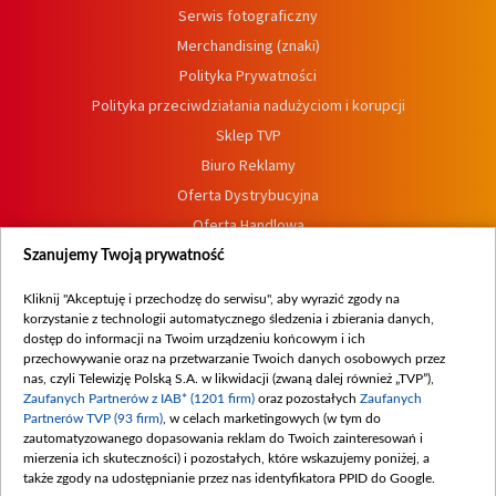
Serwis fotograficzny
Merchandising (znaki)
Polityka Prywatności
Polityka przeciwdziałania nadużyciom i korupcji
Sklep TVP
Biuro Reklamy
Oferta Dystrybucyjna
Oferta Handlowa
Dostępność
Szanujemy Twoją prywatność
Moje zgody
Kliknij "Akceptuję i przechodzę do serwisu", aby wyrazić zgody na
Procedura zgłoszeń wewnętrznych
korzystanie z technologii automatycznego śledzenia i zbierania danych,
dostęp do informacji na Twoim urządzeniu końcowym i ich
przechowywanie oraz na przetwarzanie Twoich danych osobowych przez
nas, czyli Telewizję Polską S.A. w likwidacji (zwaną dalej również „TVP”),
Zaufanych Partnerów z IAB* (1201 firm)
oraz pozostałych
Zaufanych
Partnerów TVP (93 firm)
, w celach marketingowych (w tym do
zautomatyzowanego dopasowania reklam do Twoich zainteresowań i
mierzenia ich skuteczności) i pozostałych, które wskazujemy poniżej, a
także zgody na udostępnianie przez nas identyfikatora PPID do Google.