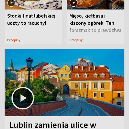
Słodki finał lubelskiej
Mięso, kiełbasa i
uczty to racuchy!
kiszony ogórek. Ten
forszmak to prawdziwa
uczta
Przepisy
Przepisy
Lublin zamienia ulice w