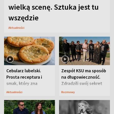
wielką scenę. Sztuka jest tu
wszędzie
Aktualności
Cebularz lubelski.
Zespół KSU ma sposób
Prosta receptura i
na długowieczność.
smak, który zna
Zdradzili swój sekret
Lubelszczyzna
Aktualności
Rozmowy