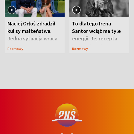
Maciej Orłoś zdradził
To dlatego Irena
kulisy małżeństwa.
Santor wciąż ma tyle
Jedna sytuacja wraca
energii. Jej recepta
jak bumerang
jest zaskakująco
Rozmowy
Rozmowy
prosta