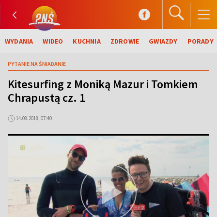
WYDANIA
WIDEO
KUCHNIA
ZDROWIE
GWIAZDY
PORADY
PYTANIE NA ŚNIADANIE
Kitesurfing z Moniką Mazur i Tomkiem
Chrapustą cz. 1
14.08.2018, 07:40