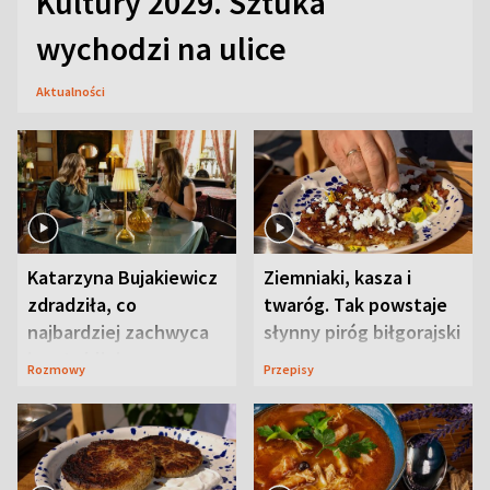
Kultury 2029. Sztuka
wychodzi na ulice
Aktualności
Katarzyna Bujakiewicz
Ziemniaki, kasza i
zdradziła, co
twaróg. Tak powstaje
najbardziej zachwyca
słynny piróg biłgorajski
ją w Lublinie
Rozmowy
Przepisy