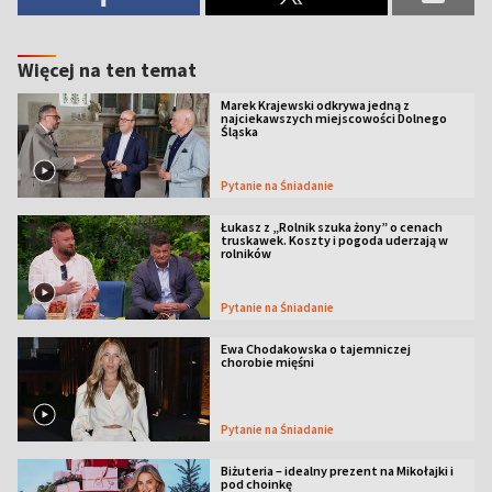
Więcej na ten temat
Marek Krajewski odkrywa jedną z
najciekawszych miejscowości Dolnego
Śląska
Pytanie na Śniadanie
Łukasz z „Rolnik szuka żony” o cenach
truskawek. Koszty i pogoda uderzają w
rolników
Pytanie na Śniadanie
Ewa Chodakowska o tajemniczej
chorobie mięśni
Pytanie na Śniadanie
Biżuteria – idealny prezent na Mikołajki i
pod choinkę