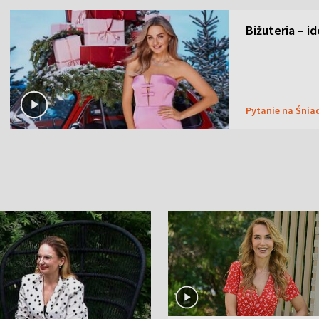
Biżuteria – i
Pytanie na Śnia