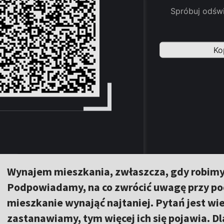
Wynajem mieszkania, zwłaszcza, gdy robimy to
Podpowiadamy, na co zwrócić uwagę przy p
mieszkanie wynająć najtaniej. Pytań jest wiel
zastanawiamy, tym więcej ich się pojawia. 