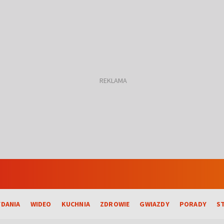
DANIA
WIDEO
KUCHNIA
ZDROWIE
GWIAZDY
PORADY
S