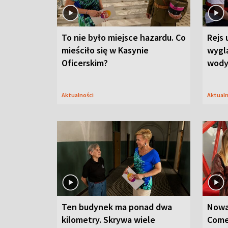
To nie było miejsce hazardu. Co
Rejs 
mieściło się w Kasynie
wygl
Oficerskim?
wod
Aktualności
Aktual
Ten budynek ma ponad dwa
Nowa
kilometry. Skrywa wiele
Come