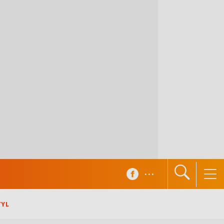
...
TYL