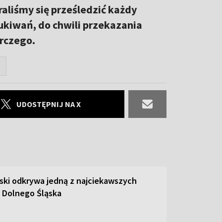
aliśmy się prześledzić każdy
ukiwań, do chwili przekazania
orczego.
UDOSTĘPNIJ NA X
ski odkrywa jedną z najciekawszych
 Dolnego Śląska