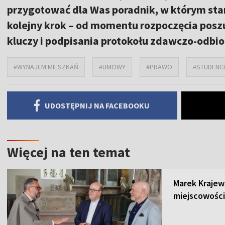
przygotować dla Was poradnik, w którym star
kolejny krok – od momentu rozpoczęcia posz
kluczy i podpisania protokołu zdawczo-odbi
#WYNAJEM MIESZKAŃ
#UMOWY
#PRAWO
#STUDENCI
UDOSTĘPNIJ NA FACEBOOKU
Więcej na ten temat
Marek Krajew
miejscowości