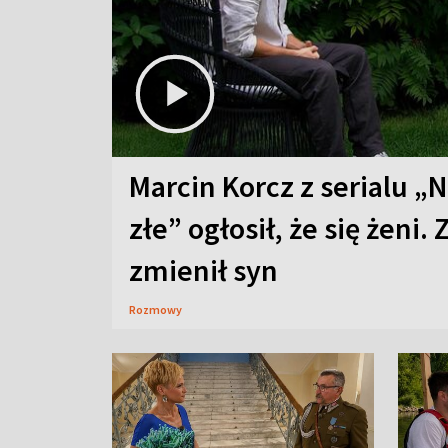
Marcin Korcz z serialu „N
złe” ogłosił, że się żeni. 
zmienił syn
Rozmowy