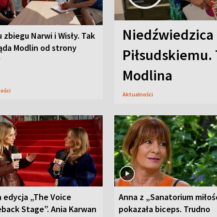
Niedźwiedzica
u zbiegu Narwi i Wisły. Tak
ąda Modlin od strony
Piłsudskiemu. 
y
Modlina
ności
Aktualności
 edycja „The Voice
Anna z „Sanatorium miłoś
back Stage”. Ania Karwan
pokazała biceps. Trudno