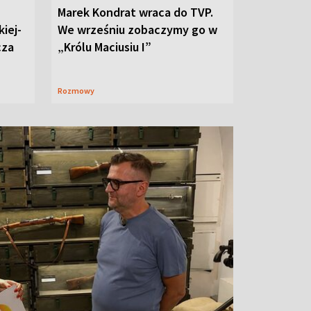
Marek Kondrat wraca do TVP.
iej-
We wrześniu zobaczymy go w
cza
„Królu Maciusiu I”
Rozmowy