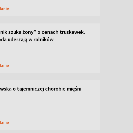
danie
lnik szuka żony” o cenach truskawek.
oda uderzają w rolników
danie
ska o tajemniczej chorobie mięśni
danie