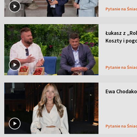
Pytanie na Śnia
Łukasz z „Ro
Koszty i pog
Pytanie na Śnia
Ewa Chodakow
Pytanie na Śnia