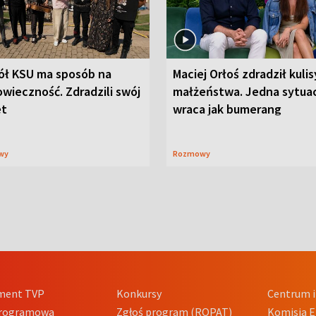
ół KSU ma sposób na
Maciej Orłoś zdradził kulis
wieczność. Zdradzili swój
małżeństwa. Jedna sytua
et
wraca jak bumerang
wy
Rozmowy
ment TVP
Konkursy
Centrum i
Programowa
Zgłoś program (ROPAT)
Komisja E