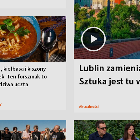
Lublin zamienia
, kiełbasa i kiszony
ek. Ten forszmak to
Sztuka jest tu
dziwa uczta
sy
Aktualności