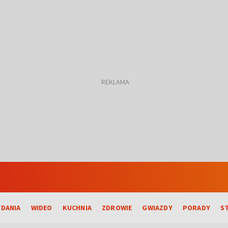
DANIA
WIDEO
KUCHNIA
ZDROWIE
GWIAZDY
PORADY
S