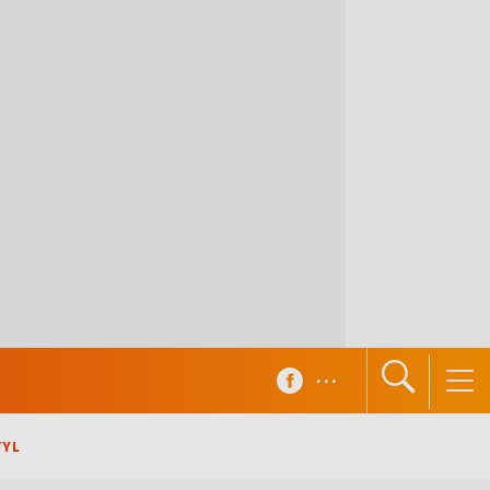
...
TYL