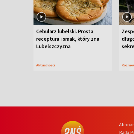
Cebularz lubelski. Prosta
Zesp
receptura i smak, który zna
długo
Lubelszczyzna
sekr
Aktualności
Rozmo
Abona
Rada 