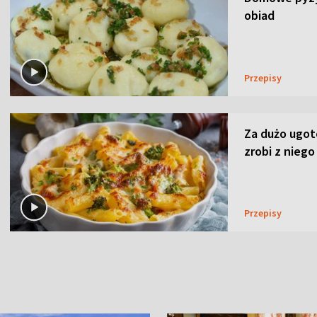
obiad
Przepisy
Za dużo ugo
zrobi z niego
Przepisy