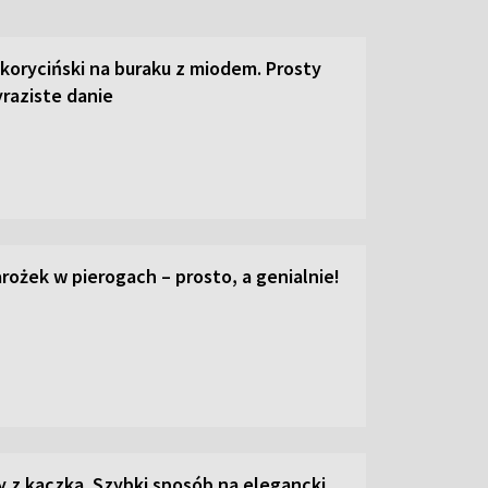
 koryciński na buraku z miodem. Prosty
raziste danie
ożek w pierogach – prosto, a genialnie!
z kaczką. Szybki sposób na elegancki