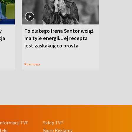
y
To dlatego Irena Santor wciąż
cja
ma tyle energii. Jej recepta
jest zaskakująco prosta
Rozmowy
nformacji TVP
Sklep TVP
tyki
Biuro Reklamy