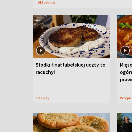
Aktualności
Słodki finał lubelskiej uczty to
Mięso
racuchy!
ogór
praw
Przepisy
Przepi