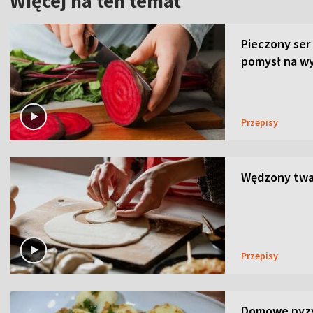
Więcej na ten temat
Pieczony ser
pomysł na wy
Przepisy
Wędzony twar
Przepisy
Domowe pyzy 