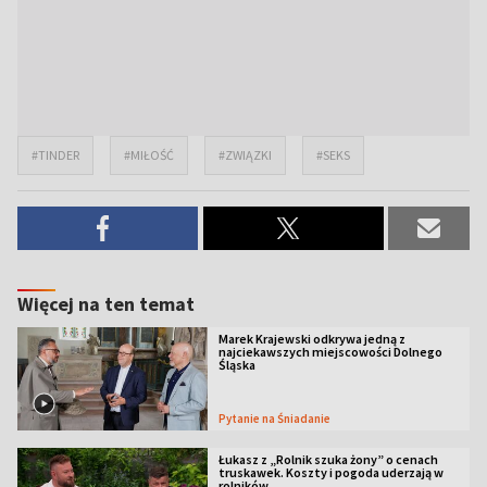
#TINDER
#MIŁOŚĆ
#ZWIĄZKI
#SEKS
Więcej na ten temat
Marek Krajewski odkrywa jedną z
najciekawszych miejscowości Dolnego
Śląska
Pytanie na Śniadanie
Łukasz z „Rolnik szuka żony” o cenach
truskawek. Koszty i pogoda uderzają w
rolników