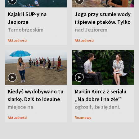
Kajaki i SUP-y na
Joga przy szumie wody
Jeziorze
i śpiewie ptaków. Tylko
Tarnobrzeskim.
nad Jeziorem
Przyrodnicy zwracają
Tarnobrzeskim
Aktualności
Aktualności
uwagę na coś jeszcze
Kiedyś wydobywano tu
Marcin Korcz z serialu
siarkę. Dziś to idealne
„Na dobre i na złe”
miejsce na
ogłosił, że się żeni.
wypoczynek
Zdradził, co zmienił
Aktualności
Rozmowy
syn