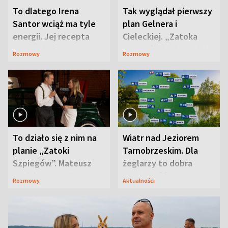
To dlatego Irena
Tak wyglądał pierwszy
Santor wciąż ma tyle
plan Gelnera i
energii. Jej recepta
Cieleckiej. „Zatoka
jest zaskakująco
szpiegów” od razu ich
Rozmowy
Rozmowy
prosta
zaskoczyła
To działo się z nim na
Wiatr nad Jeziorem
planie „Zatoki
Tarnobrzeskim. Dla
Szpiegów”. Mateusz
żeglarzy to dobra
Janicki odsłonił
wiadomość
Rozmowy
Aktualności
aktorski sekret