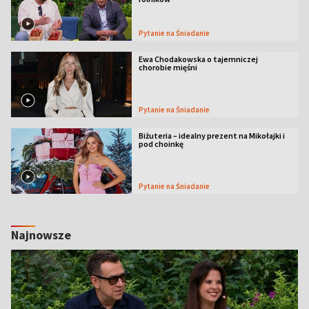
Pytanie na Śniadanie
Ewa Chodakowska o tajemniczej
chorobie mięśni
Pytanie na Śniadanie
Biżuteria – idealny prezent na Mikołajki i
pod choinkę
Pytanie na Śniadanie
Najnowsze