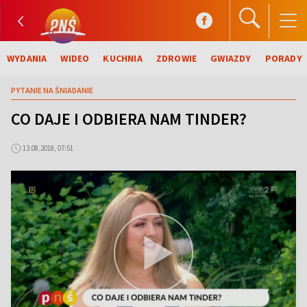
WYDANIA
WIDEO
KUCHNIA
ZDROWIE
GWIAZDY
PORADY
PYTANIE NA ŚNIADANIE
CO DAJE I ODBIERA NAM TINDER?
13.08.2018, 07:51