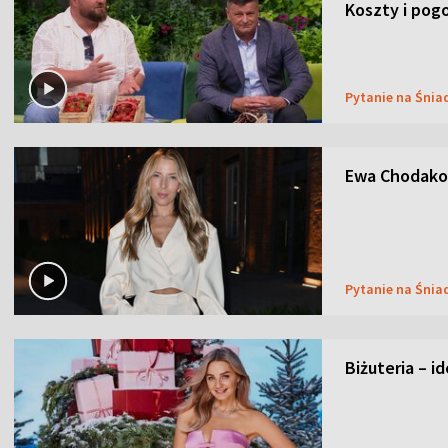
Koszty i pog
Pytanie na Śnia
Ewa Chodakow
Pytanie na Śnia
Biżuteria – i