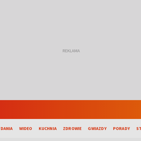
DANIA
WIDEO
KUCHNIA
ZDROWIE
GWIAZDY
PORADY
S