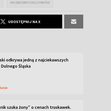
##100DOBRYCHUCZYNKÓW
UDOSTĘPNIJ NA X
ski odkrywa jedną z najciekawszych
 Dolnego Śląska
danie
lnik szuka żony” o cenach truskawek.