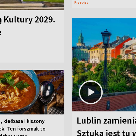
Przepisy
ą Kultury 2029.
e
Lublin zamienia
, kiełbasa i kiszony
ek. Ten forszmak to
Sztuka jest tu