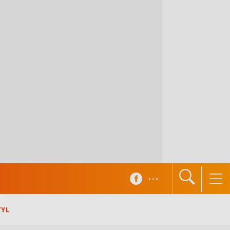
...
TYL