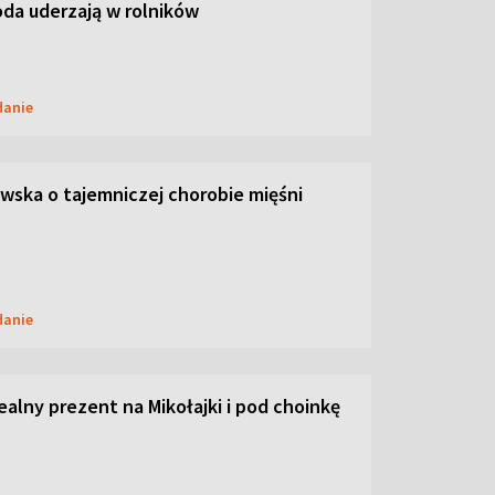
oda uderzają w rolników
danie
ska o tajemniczej chorobie mięśni
danie
dealny prezent na Mikołajki i pod choinkę