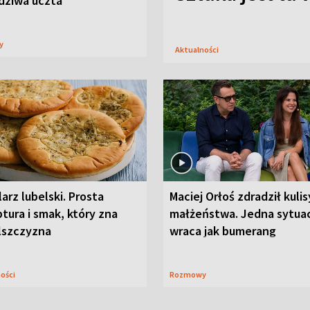
dziwa uczta
sy
Aktualności
arz lubelski. Prosta
Maciej Orłoś zdradził kulis
tura i smak, który zna
małżeństwa. Jedna sytua
lszczyzna
wraca jak bumerang
ności
Rozmowy