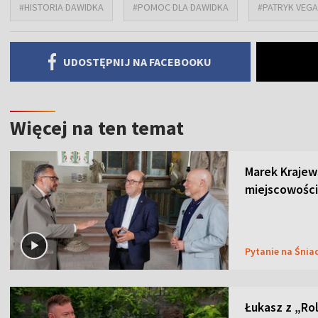
#HISTORIA DAWIDKA
#POMOC DLA DAWIDKA
#PATRYK VEGA
UDOSTĘPNIJ NA FACEBOOKU
Więcej na ten temat
Marek Krajew
miejscowości
Pytanie na Śnia
Łukasz z „Ro