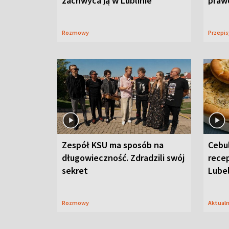
zachwyca ją w Lublinie
praw
Rozmowy
Przepi
Zespół KSU ma sposób na
Cebul
długowieczność. Zdradzili swój
recep
sekret
Lube
Rozmowy
Aktual