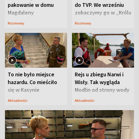
pakowanie w domu
do TVP. We wrześniu
Magdaleny
zobaczymy go w „Królu
Waligórskiej-Lisieckiej.
Maciusiu I”
Rozmowy
Rozmowy
Mąż nie odpuszcza
To nie było miejsce
Rejs u zbiegu Narwi i
hazardu. Co mieściło
Wisły. Tak wygląda
się w Kasynie
Modlin od strony wody
Oficerskim?
Aktualności
Aktualności