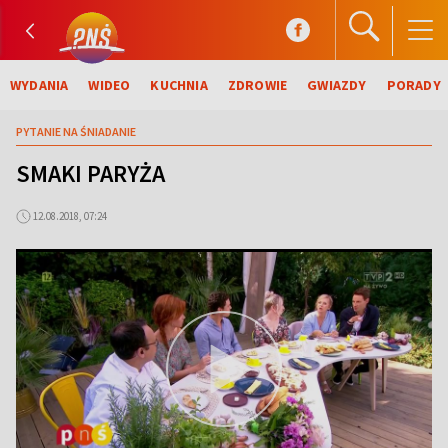
WYDANIA
WIDEO
KUCHNIA
ZDROWIE
GWIAZDY
PORADY
PYTANIE NA ŚNIADANIE
SMAKI PARYŻA
12.08.2018, 07:24