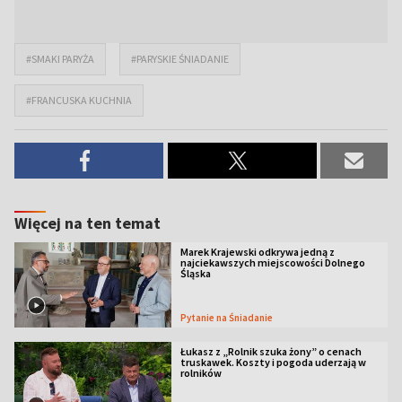
#SMAKI PARYŻA
#PARYSKIE ŚNIADANIE
#FRANCUSKA KUCHNIA
Więcej na ten temat
Marek Krajewski odkrywa jedną z
najciekawszych miejscowości Dolnego
Śląska
Pytanie na Śniadanie
Łukasz z „Rolnik szuka żony” o cenach
truskawek. Koszty i pogoda uderzają w
rolników