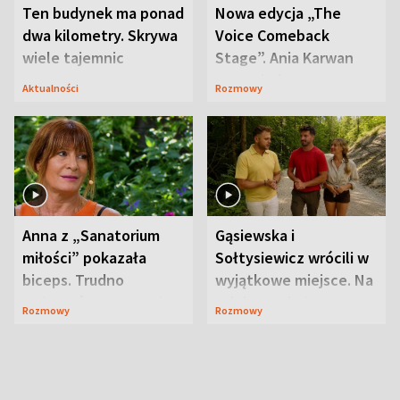
Ten budynek ma ponad
Nowa edycja „The
dwa kilometry. Skrywa
Voice Comeback
wiele tajemnic
Stage”. Ania Karwan
zapowiada
Aktualności
Rozmowy
niespodzianki
Anna z „Sanatorium
Gąsiewska i
miłości” pokazała
Sołtysiewicz wrócili w
biceps. Trudno
wyjątkowe miejsce. Na
uwierzyć, co przeszła
szlaku czekał
Rozmowy
Rozmowy
wcześniej
niedźwiedź