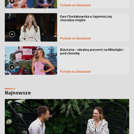
Pytanie na Śniadanie
Ewa Chodakowska o tajemniczej
chorobie mięśni
Pytanie na Śniadanie
Biżuteria – idealny prezent na Mikołajki i
pod choinkę
Pytanie na Śniadanie
Najnowsze