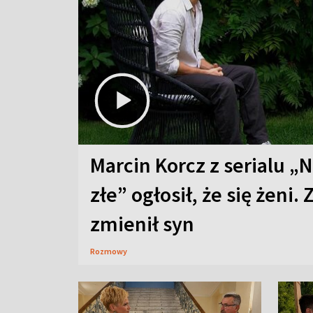
Marcin Korcz z serialu „N
złe” ogłosił, że się żeni. 
zmienił syn
Rozmowy