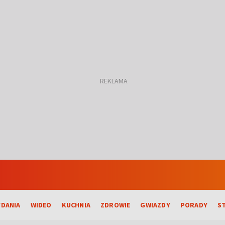
DANIA
WIDEO
KUCHNIA
ZDROWIE
GWIAZDY
PORADY
S