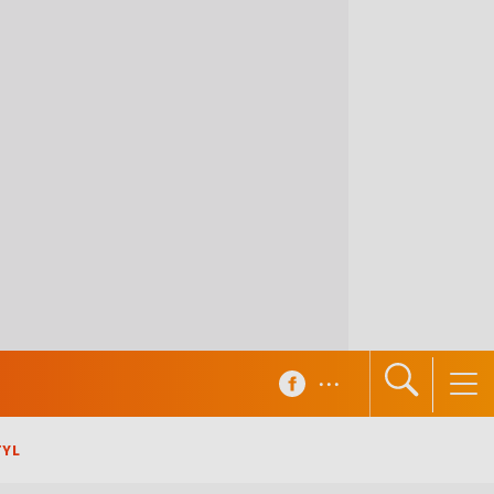
...
TYL