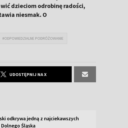
awić dzieciom odrobinę radości,
tawia niesmak. O
#ODPOWIEDZIALNE PODRÓŻOWANIE
UDOSTĘPNIJ NA X
ski odkrywa jedną z najciekawszych
 Dolnego Śląska