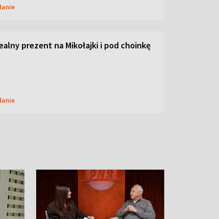
danie
dealny prezent na Mikołajki i pod choinkę
danie