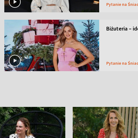
Pytanie na Śnia
Biżuteria – i
Pytanie na Śnia