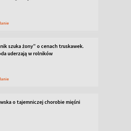
danie
lnik szuka żony” o cenach truskawek.
oda uderzają w rolników
danie
ska o tajemniczej chorobie mięśni