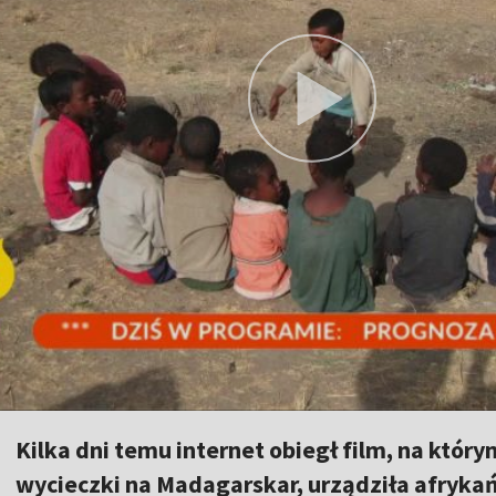
Kilka dni temu internet obiegł film, na któr
wycieczki na Madagarskar, urządziła afrykań