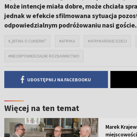
Może intencje miała dobre, może chciała spr
jednak w efekcie sfilmowana sytuacja pozos
odpowiedzialnym podróżowaniu nasi goście.
#„BITWA O CUKIERKI”
#AFRYKA
#AFRYKAŃSKIE DZIECI
#NIEODPOWIEDZIALNE ROZDAWNICTWO
UDOSTĘPNIJ NA FACEBOOKU
Więcej na ten temat
Marek Krajew
miejscowości