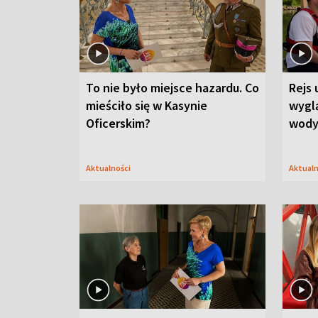
To nie było miejsce hazardu. Co
Rejs 
mieściło się w Kasynie
wygl
Oficerskim?
wod
Aktualności
Aktual