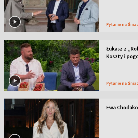
Pytanie na Śnia
Łukasz z „Ro
Koszty i pog
Pytanie na Śnia
Ewa Chodakow