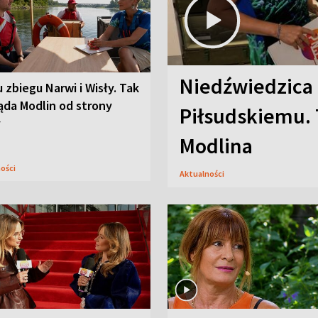
Niedźwiedzica
u zbiegu Narwi i Wisły. Tak
ąda Modlin od strony
Piłsudskiemu. 
y
Modlina
ności
Aktualności