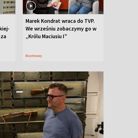
Marek Kondrat wraca do TVP.
iej-
We wrześniu zobaczymy go w
cza
„Królu Maciusiu I”
Rozmowy