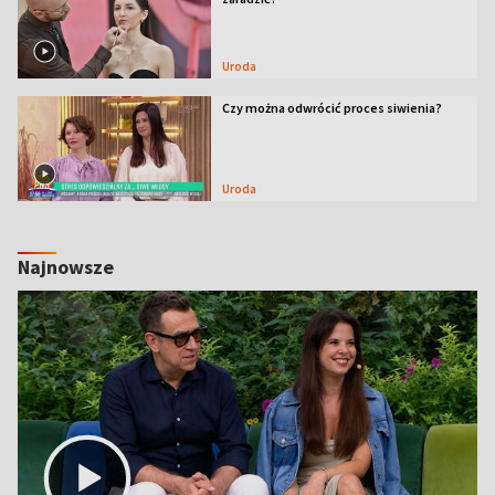
Uroda
Czy można odwrócić proces siwienia?
Uroda
Najnowsze