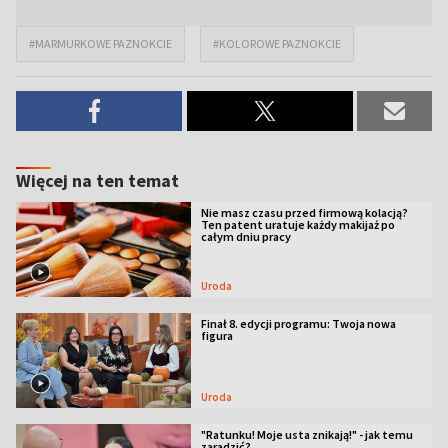
#MARMURKOWE PAZNOKCIE
#KOLOROWE PAZNOKCIE
Więcej na ten temat
Nie masz czasu przed firmową kolacją?
Ten patent uratuje każdy makijaż po
całym dniu pracy
Uroda
Finał 8. edycji programu: Twoja nowa
figura
Uroda
"Ratunku! Moje usta znikają!" - jak temu
zaradzić?