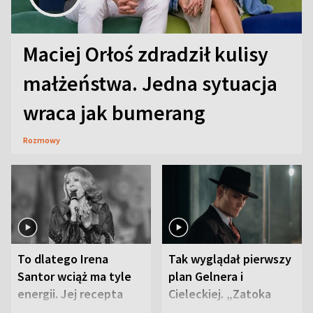
Maciej Orłoś zdradził kulisy
małżeństwa. Jedna sytuacja
wraca jak bumerang
Rozmowy
To dlatego Irena
Tak wyglądał pierwszy
Santor wciąż ma tyle
plan Gelnera i
energii. Jej recepta
Cieleckiej. „Zatoka
jest zaskakująco
szpiegów” od razu ich