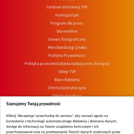
Centrum informacji TVP
Komisja Etyki
Program dla prasy
Dla mediów
Serwis fotograficzny
Merchandising (znaki)
Polityka Prywatności
Polityka przeciwdziałania nadużyciom i korupcji
Sklep TVP
Biuro Reklamy
Oferta Dystrybucyjna
Oferta Handlowa
Dostępność
Szanujemy Twoją prywatność
Moje zgody
Kliknij "Akceptuję i przechodzę do serwisu", aby wyrazić zgody na
Procedura zgłoszeń wewnętrznych
korzystanie z technologii automatycznego śledzenia i zbierania danych,
dostęp do informacji na Twoim urządzeniu końcowym i ich
przechowywanie oraz na przetwarzanie Twoich danych osobowych przez