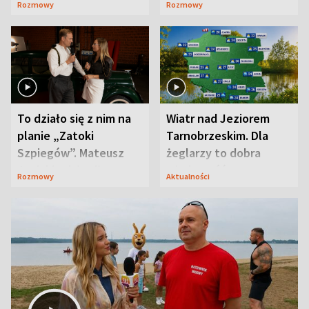
Rozmowy
Rozmowy
prosta
zaskoczyła
To działo się z nim na
Wiatr nad Jeziorem
planie „Zatoki
Tarnobrzeskim. Dla
Szpiegów”. Mateusz
żeglarzy to dobra
Janicki odsłonił
wiadomość
Rozmowy
Aktualności
aktorski sekret