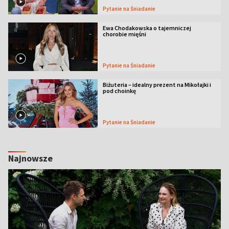
Pytanie na Śniadanie
Ewa Chodakowska o tajemniczej
chorobie mięśni
Pytanie na Śniadanie
Biżuteria – idealny prezent na Mikołajki i
pod choinkę
Pytanie na Śniadanie
Najnowsze