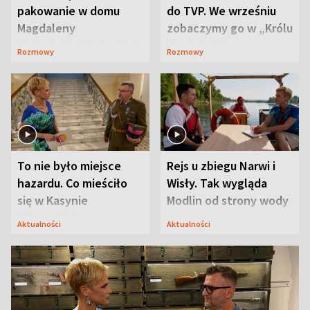
pakowanie w domu
do TVP. We wrześniu
Magdaleny
zobaczymy go w „Królu
Waligórskiej-Lisieckiej.
Maciusiu I”
Rozmowy
Rozmowy
Mąż nie odpuszcza
To nie było miejsce
Rejs u zbiegu Narwi i
hazardu. Co mieściło
Wisły. Tak wygląda
się w Kasynie
Modlin od strony wody
Oficerskim?
Aktualności
Aktualności