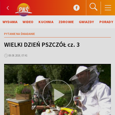
WYDANIA
WIDEO
KUCHNIA
ZDROWIE
GWIAZDY
PORADY
PYTANIE NA ŚNIADANIE
WIELKI DZIEŃ PSZCZÓŁ cz. 3
08.08.2018, 07:41