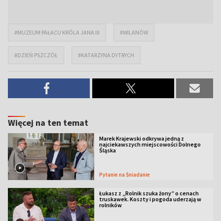
#MUZEUM PAŁACU KRÓLA JANA III
#WILANÓW
#DZIEŃ PSZCZÓŁ
#KATARZYNA DYTRYCH
Więcej na ten temat
Marek Krajewski odkrywa jedną z
najciekawszych miejscowości Dolnego
Śląska
Pytanie na Śniadanie
Łukasz z „Rolnik szuka żony” o cenach
truskawek. Koszty i pogoda uderzają w
rolników