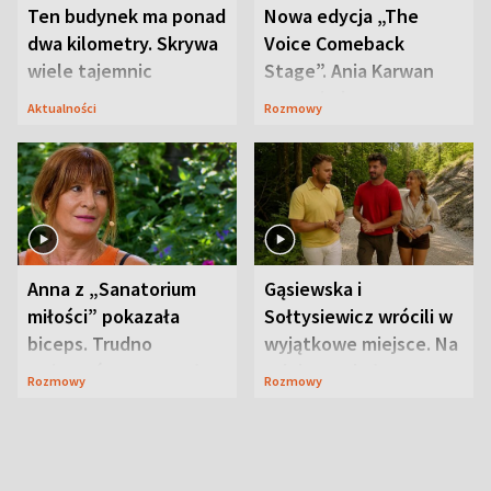
Ten budynek ma ponad
Nowa edycja „The
dwa kilometry. Skrywa
Voice Comeback
wiele tajemnic
Stage”. Ania Karwan
zapowiada
Aktualności
Rozmowy
niespodzianki
Anna z „Sanatorium
Gąsiewska i
miłości” pokazała
Sołtysiewicz wrócili w
biceps. Trudno
wyjątkowe miejsce. Na
uwierzyć, co przeszła
szlaku czekał
Rozmowy
Rozmowy
wcześniej
niedźwiedź