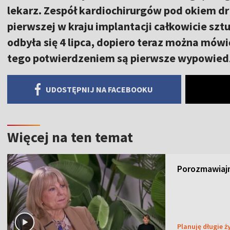
lekarz. Zespół kardiochirurgów pod okiem d
pierwszej w kraju implantacji całkowicie szt
odbyła się 4 lipca, dopiero teraz można mówi
tego potwierdzeniem są pierwsze wypowied
UDOSTĘPNIJ NA FACEBOOKU
Więcej na ten temat
Porozmawiajm
Planuję długie ż