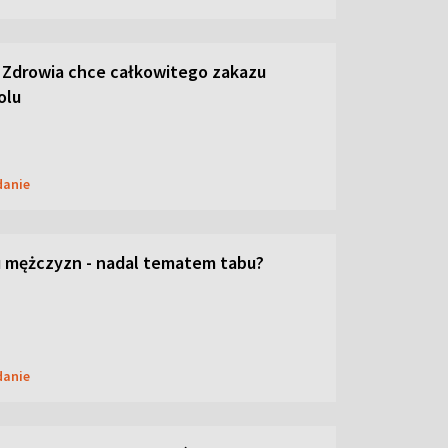
 Zdrowia chce całkowitego zakazu
olu
danie
 mężczyzn - nadal tematem tabu?
danie