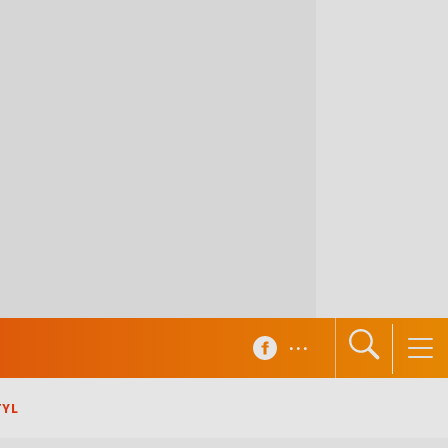
...
TYL