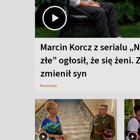
Marcin Korcz z serialu „N
złe” ogłosił, że się żeni. 
zmienił syn
Rozmowy