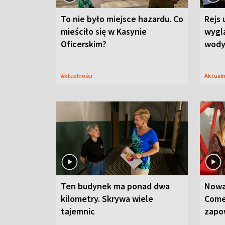
To nie było miejsce hazardu. Co
Rejs 
mieściło się w Kasynie
wygl
Oficerskim?
wod
Aktualności
Aktual
Ten budynek ma ponad dwa
Nowa
kilometry. Skrywa wiele
Come
tajemnic
zapo