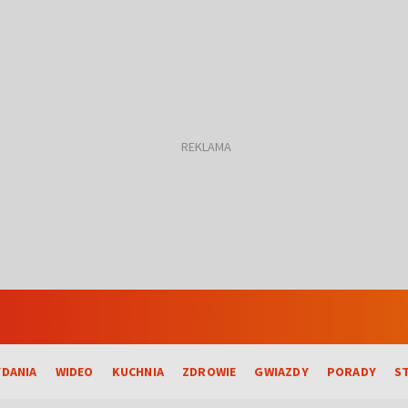
DANIA
WIDEO
KUCHNIA
ZDROWIE
GWIAZDY
PORADY
S