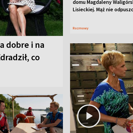
domu Magdaleny Waligórsk
Lisieckiej. Mąż nie odpusz
Rozmowy
a dobre i na
Zdradził, co