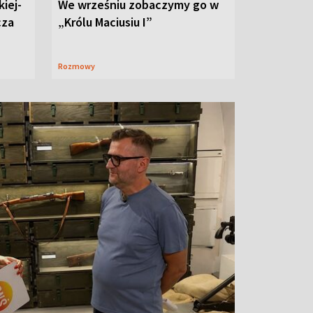
iej-
We wrześniu zobaczymy go w
cza
„Królu Maciusiu I”
Rozmowy