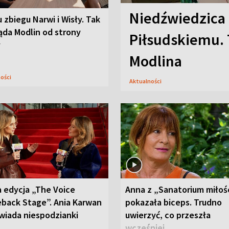
Niedźwiedzica
u zbiegu Narwi i Wisły. Tak
ąda Modlin od strony
Piłsudskiemu. 
y
Modlina
ności
Aktualności
 edycja „The Voice
Anna z „Sanatorium miłoś
back Stage”. Ania Karwan
pokazała biceps. Trudno
wiada niespodzianki
uwierzyć, co przeszła
wcześniej