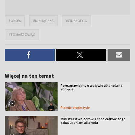
#OKRES
#MIESIĄCZKA
#GINEKOLOG
#TOMASZ ZAJĄC
Więcej na ten temat
Porozmawiajmy o wpływie alkoholu na
zdrowie
Planuję długie życie
Ministerstwo Zdrowia chce całkowitego
zakazu reklam alkoholu