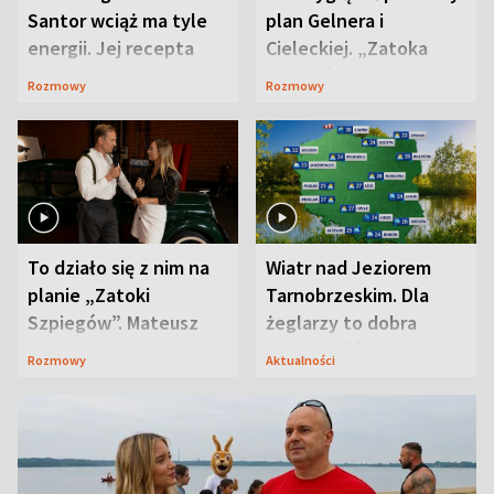
Santor wciąż ma tyle
plan Gelnera i
energii. Jej recepta
Cieleckiej. „Zatoka
jest zaskakująco
szpiegów” od razu ich
Rozmowy
Rozmowy
prosta
zaskoczyła
To działo się z nim na
Wiatr nad Jeziorem
planie „Zatoki
Tarnobrzeskim. Dla
Szpiegów”. Mateusz
żeglarzy to dobra
Janicki odsłonił
wiadomość
Rozmowy
Aktualności
aktorski sekret