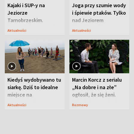
Kajaki i SUP-y na
Joga przy szumie wody
Jeziorze
i śpiewie ptaków. Tylko
Tarnobrzeskim.
nad Jeziorem
Przyrodnicy zwracają
Tarnobrzeskim
Aktualności
Aktualności
uwagę na coś jeszcze
Kiedyś wydobywano tu
Marcin Korcz z serialu
siarkę. Dziś to idealne
„Na dobre i na złe”
miejsce na
ogłosił, że się żeni.
wypoczynek
Zdradził, co zmienił
Aktualności
Rozmowy
syn