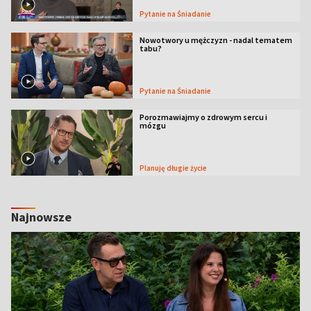
Pytanie na Śniadanie
Nowotwory u mężczyzn - nadal tematem
tabu?
Pytanie na Śniadanie
Porozmawiajmy o zdrowym sercu i
mózgu
Planuję długie życie
Najnowsze