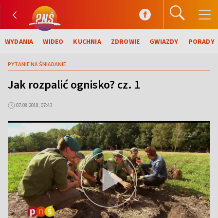
WYDANIA
WIDEO
KUCHNIA
ZDROWIE
GWIAZDY
PORADY
PYTANIE NA ŚNIADANIE
Jak rozpalić ognisko? cz. 1
07.08.2018, 07:43