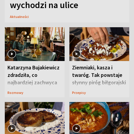
wychodzi na ulice
Aktualności
Katarzyna Bujakiewicz
Ziemniaki, kasza i
zdradziła, co
twaróg. Tak powstaje
najbardziej zachwyca
słynny piróg biłgorajski
ją w Lublinie
Rozmowy
Przepisy