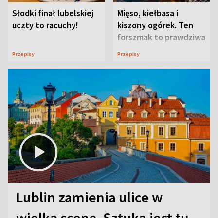
Słodki finał lubelskiej
Mięso, kiełbasa i
uczty to racuchy!
kiszony ogórek. Ten
forszmak to prawdziwa
uczta
Przepisy
Przepisy
Lublin zamienia ulice w
wielką scenę. Sztuka jest tu