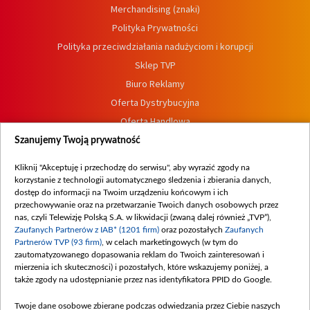
Merchandising (znaki)
Polityka Prywatności
Polityka przeciwdziałania nadużyciom i korupcji
Sklep TVP
Biuro Reklamy
Oferta Dystrybucyjna
Oferta Handlowa
Dostępność
Szanujemy Twoją prywatność
Moje zgody
Kliknij "Akceptuję i przechodzę do serwisu", aby wyrazić zgody na
Procedura zgłoszeń wewnętrznych
korzystanie z technologii automatycznego śledzenia i zbierania danych,
dostęp do informacji na Twoim urządzeniu końcowym i ich
przechowywanie oraz na przetwarzanie Twoich danych osobowych przez
nas, czyli Telewizję Polską S.A. w likwidacji (zwaną dalej również „TVP”),
Zaufanych Partnerów z IAB* (1201 firm)
oraz pozostałych
Zaufanych
Partnerów TVP (93 firm)
, w celach marketingowych (w tym do
zautomatyzowanego dopasowania reklam do Twoich zainteresowań i
mierzenia ich skuteczności) i pozostałych, które wskazujemy poniżej, a
także zgody na udostępnianie przez nas identyfikatora PPID do Google.
Twoje dane osobowe zbierane podczas odwiedzania przez Ciebie naszych