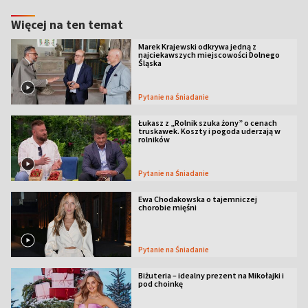
Więcej na ten temat
Marek Krajewski odkrywa jedną z
najciekawszych miejscowości Dolnego
Śląska
Pytanie na Śniadanie
Łukasz z „Rolnik szuka żony” o cenach
truskawek. Koszty i pogoda uderzają w
rolników
Pytanie na Śniadanie
Ewa Chodakowska o tajemniczej
chorobie mięśni
Pytanie na Śniadanie
Biżuteria – idealny prezent na Mikołajki i
pod choinkę