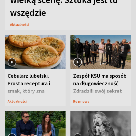
wszędzie
Aktualności
Cebularz lubelski.
Zespół KSU ma sposób
Prosta receptura i
na długowieczność.
smak, który zna
Zdradzili swój sekret
Lubelszczyzna
Aktualności
Rozmowy