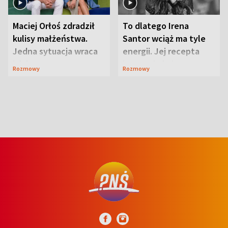
Maciej Orłoś zdradził
To dlatego Irena
kulisy małżeństwa.
Santor wciąż ma tyle
Jedna sytuacja wraca
energii. Jej recepta
jak bumerang
jest zaskakująco
Rozmowy
Rozmowy
prosta