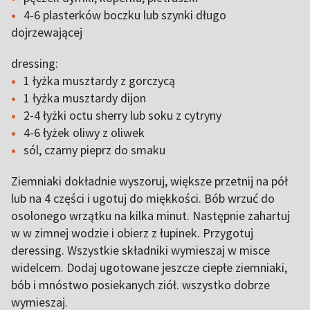
4-6 plasterków boczku lub szynki długo
dojrzewającej
dressing:
1 łyżka musztardy z gorczycą
1 łyżka musztardy dijon
2-4 łyżki octu sherry lub soku z cytryny
4-6 łyżek oliwy z oliwek
sól, czarny pieprz do smaku
Ziemniaki dokładnie wyszoruj, większe przetnij na pół
lub na 4 części i ugotuj do miękkości. Bób wrzuć do
osolonego wrzątku na kilka minut. Następnie zahartuj
w w zimnej wodzie i obierz z łupinek. Przygotuj
deressing. Wszystkie składniki wymieszaj w misce
widelcem. Dodaj ugotowane jeszcze ciepłe ziemniaki,
bób i mnóstwo posiekanych ziół. wszystko dobrze
wymieszaj.