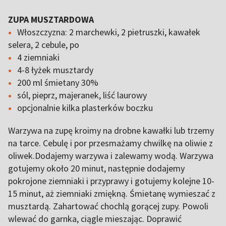
ZUPA MUSZTARDOWA
Włoszczyzna: 2 marchewki, 2 pietruszki, kawałek
selera, 2 cebule, po
4 ziemniaki
4-8 łyżek musztardy
200 ml śmietany 30%
sól, pieprz, majeranek, liść laurowy
opcjonalnie kilka plasterków boczku
Warzywa na zupę kroimy na drobne kawałki lub trzemy
na tarce. Cebulę i por przesmażamy chwilkę na oliwie z
oliwek.Dodajemy warzywa i zalewamy wodą. Warzywa
gotujemy około 20 minut, następnie dodajemy
pokrojone ziemniaki i przyprawy i gotujemy kolejne 10-
15 minut, aż ziemniaki zmiękną. Śmietanę wymieszać z
musztardą. Zahartować chochlą gorącej zupy. Powoli
wlewać do garnka, ciągle mieszając. Doprawić