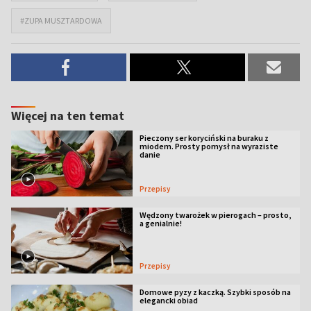
#ZUPA MUSZTARDOWA
Więcej na ten temat
Pieczony ser koryciński na buraku z
miodem. Prosty pomysł na wyraziste
danie
Przepisy
Wędzony twarożek w pierogach – prosto,
a genialnie!
Przepisy
Domowe pyzy z kaczką. Szybki sposób na
elegancki obiad