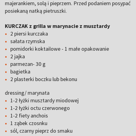
majerankiem, solą i pieprzem. Przed podaniem posypać
posiekaną natką pietruszki.
KURCZAK z grilla w marynacie z musztardy
2 piersi kurczaka
sałata rzymska
pomidorki koktailowe - 1 małe opakowanie
2 jajka
parmezan- 30 g
bagietka
2 plasterki boczku lub bekonu
dressing/ marynata
1-2 łyżki musztardy miodowej
1-2 łyżki octu czerwonego
1-2 fiety anchois
1 ząbek czosnku
sól, czarny pieprz do smaku