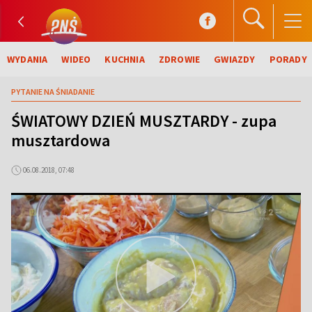
WYDANIA
WIDEO
KUCHNIA
ZDROWIE
GWIAZDY
PORADY
PYTANIE NA ŚNIADANIE
ŚWIATOWY DZIEŃ MUSZTARDY - zupa
musztardowa
06.08.2018, 07:48