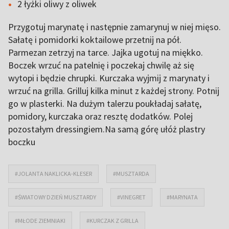
2 łyżki oliwy z oliwek
Przygotuj marynatę i następnie zamarynuj w niej mięso.
Sałatę i pomidorki koktailowe przetnij na pół.
Parmezan zetrzyj na tarce. Jajka ugotuj na miękko.
Boczek wrzuć na patelnię i poczekaj chwilę aż się
wytopi i będzie chrupki. Kurczaka wyjmij z marynaty i
wrzuć na grilla. Grilluj kilka minut z każdej strony. Potnij
go w plasterki. Na dużym talerzu poukładaj sałatę,
pomidory, kurczaka oraz resztę dodatków. Polej
pozostałym dressingiem.Na samą górę ułóż plastry
boczku
#JOLANTA NAKLICKA-KLESER
#MUSZTARDA
#ŚWIATOWY DZIEŃ MUSZTARDY
#VINEGRET
#MARYNATA
#MŁODE ZIEMNIAKI
#KURCZAK Z GRILLA