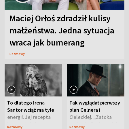
Maciej Orłoś zdradził kulisy
małżeństwa. Jedna sytuacja
wraca jak bumerang
Rozmowy
To dlatego Irena
Tak wyglądał pierwszy
Santor wciąż ma tyle
plan Gelnera i
energii. Jej recepta
Cieleckiej. „Zatoka
jest zaskakująco
szpiegów” od razu ich
Rozmowy
Rozmowy