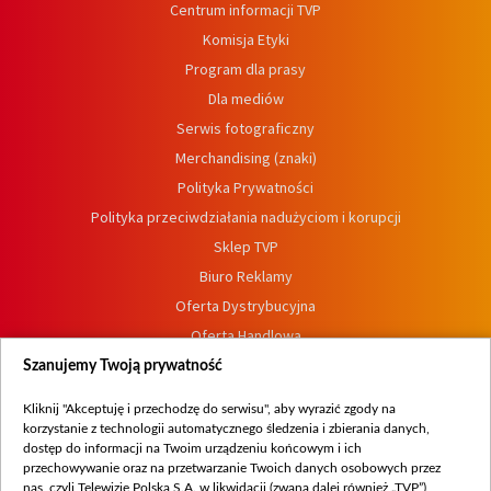
Centrum informacji TVP
Komisja Etyki
Program dla prasy
Dla mediów
Serwis fotograficzny
Merchandising (znaki)
Polityka Prywatności
Polityka przeciwdziałania nadużyciom i korupcji
Sklep TVP
Biuro Reklamy
Oferta Dystrybucyjna
Oferta Handlowa
Dostępność
Szanujemy Twoją prywatność
Moje zgody
Kliknij "Akceptuję i przechodzę do serwisu", aby wyrazić zgody na
Procedura zgłoszeń wewnętrznych
korzystanie z technologii automatycznego śledzenia i zbierania danych,
dostęp do informacji na Twoim urządzeniu końcowym i ich
przechowywanie oraz na przetwarzanie Twoich danych osobowych przez
nas, czyli Telewizję Polską S.A. w likwidacji (zwaną dalej również „TVP”),