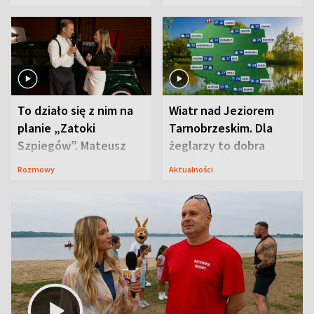
prosta
zaskoczyła
To działo się z nim na
Wiatr nad Jeziorem
planie „Zatoki
Tarnobrzeskim. Dla
Szpiegów”. Mateusz
żeglarzy to dobra
Janicki odsłonił
wiadomość
Rozmowy
Aktualności
aktorski sekret