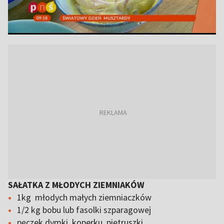
SAŁATKA Z MŁODYCH ZIEMNIAKÓW
1kg młodych małych ziemniaczków
1/2 kg bobu lub fasolki szparagowej
pęczek dymki, koperku, pietruszki