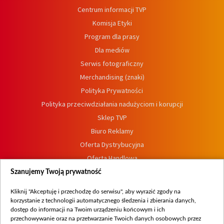
Centrum informacji TVP
Komisja Etyki
Program dla prasy
Dla mediów
Serwis fotograficzny
Merchandising (znaki)
Polityka Prywatności
Polityka przeciwdziałania nadużyciom i korupcji
Sklep TVP
Biuro Reklamy
Oferta Dystrybucyjna
Oferta Handlowa
Dostępność
Szanujemy Twoją prywatność
Moje zgody
Kliknij "Akceptuję i przechodzę do serwisu", aby wyrazić zgody na
Procedura zgłoszeń wewnętrznych
korzystanie z technologii automatycznego śledzenia i zbierania danych,
dostęp do informacji na Twoim urządzeniu końcowym i ich
przechowywanie oraz na przetwarzanie Twoich danych osobowych przez