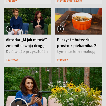
Przepisy
Planuję długie życie
Aktorka „M jak miłość”
Puszyste bułeczki
zmieniła swoją drogę.
prosto z piekarnika. Z
Dziś wiąże przyszłość z
tym masłem smakują
neurobiologią
jeszcze lepiej
Rozmowy
Przepisy