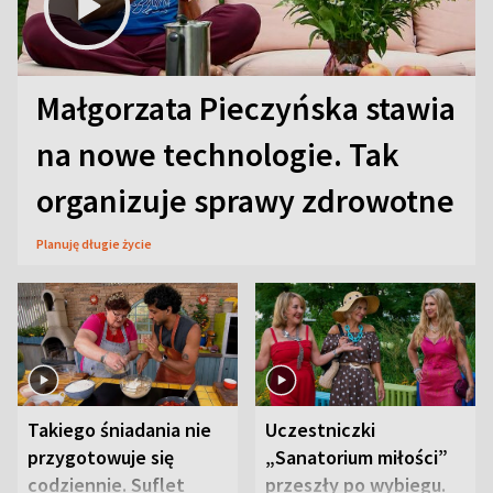
Małgorzata Pieczyńska stawia
na nowe technologie. Tak
organizuje sprawy zdrowotne
Planuję długie życie
Takiego śniadania nie
Uczestniczki
przygotowuje się
„Sanatorium miłości”
codziennie. Suflet
przeszły po wybiegu.