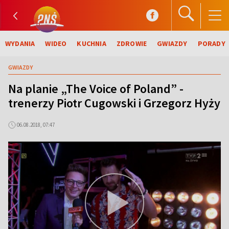
WYDANIA
WIDEO
KUCHNIA
ZDROWIE
GWIAZDY
PORADY
GWIAZDY
Na planie „The Voice of Poland” -
trenerzy Piotr Cugowski i Grzegorz Hyży
06.08.2018, 07:47