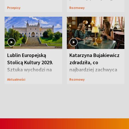
serowy zachwyca
Te stylizacje
Przepisy
Rozmowy
smakiem
przyciągały wzrok
Lublin Europejską
Katarzyna Bujakiewicz
Stolicą Kultury 2029.
zdradziła, co
Sztuka wychodzi na
najbardziej zachwyca
ulice
ją w Lublinie
Aktualności
Rozmowy