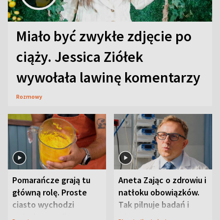
Miało być zwykłe zdjęcie po
ciąży. Jessica Ziółek
wywołała lawinę komentarzy
Rozmowy
Pomarańcze grają tu
Aneta Zając o zdrowiu i
główną rolę. Proste
natłoku obowiązków.
ciasto wychodzi
Tak pilnuje badań i
wyjątkowo wilgotne
wizyt