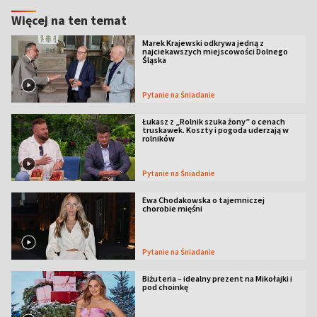
Więcej na ten temat
Marek Krajewski odkrywa jedną z
najciekawszych miejscowości Dolnego
Śląska
Pytanie na Śniadanie
Łukasz z „Rolnik szuka żony” o cenach
truskawek. Koszty i pogoda uderzają w
rolników
Pytanie na Śniadanie
Ewa Chodakowska o tajemniczej
chorobie mięśni
Pytanie na Śniadanie
Biżuteria – idealny prezent na Mikołajki i
pod choinkę