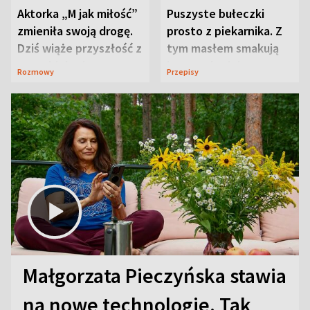
Aktorka „M jak miłość”
Puszyste bułeczki
zmieniła swoją drogę.
prosto z piekarnika. Z
Dziś wiąże przyszłość z
tym masłem smakują
neurobiologią
jeszcze lepiej
Rozmowy
Przepisy
Małgorzata Pieczyńska stawia
na nowe technologie. Tak