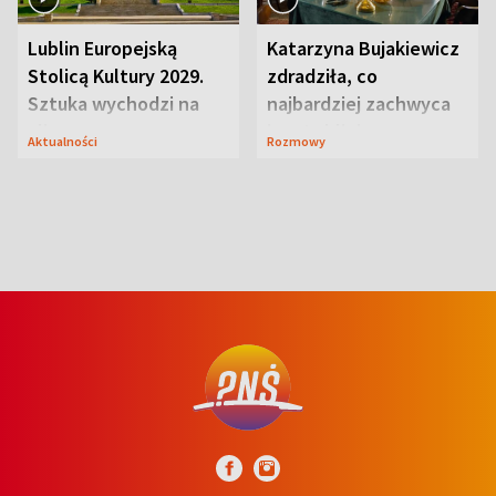
Lublin Europejską
Katarzyna Bujakiewicz
Stolicą Kultury 2029.
zdradziła, co
Sztuka wychodzi na
najbardziej zachwyca
ulice
ją w Lublinie
Aktualności
Rozmowy