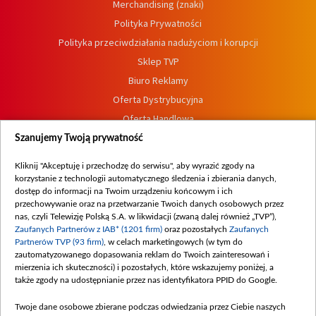
Merchandising (znaki)
Polityka Prywatności
Polityka przeciwdziałania nadużyciom i korupcji
Sklep TVP
Biuro Reklamy
Oferta Dystrybucyjna
Oferta Handlowa
Dostępność
Szanujemy Twoją prywatność
Moje zgody
Kliknij "Akceptuję i przechodzę do serwisu", aby wyrazić zgody na
Procedura zgłoszeń wewnętrznych
korzystanie z technologii automatycznego śledzenia i zbierania danych,
dostęp do informacji na Twoim urządzeniu końcowym i ich
przechowywanie oraz na przetwarzanie Twoich danych osobowych przez
nas, czyli Telewizję Polską S.A. w likwidacji (zwaną dalej również „TVP”),
Zaufanych Partnerów z IAB* (1201 firm)
oraz pozostałych
Zaufanych
Partnerów TVP (93 firm)
, w celach marketingowych (w tym do
zautomatyzowanego dopasowania reklam do Twoich zainteresowań i
mierzenia ich skuteczności) i pozostałych, które wskazujemy poniżej, a
także zgody na udostępnianie przez nas identyfikatora PPID do Google.
Twoje dane osobowe zbierane podczas odwiedzania przez Ciebie naszych