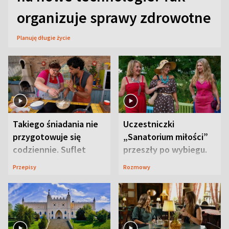
organizuje sprawy zdrowotne
Planuję długie życie
Takiego śniadania nie
Uczestniczki
przygotowuje się
„Sanatorium miłości”
codziennie. Suflet
przeszły po wybiegu.
serowy zachwyca
Te stylizacje
Przepisy
Rozmowy
smakiem
przyciągały wzrok