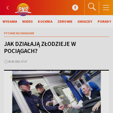
WYDANIA
WIDEO
KUCHNIA
ZDROWIE
GWIAZDY
PORADY
PYTANIE NA ŚNIADANIE
JAK DZIAŁAJĄ ZŁODZIEJE W
POCIĄGACH?
06.08.2018, 07:47