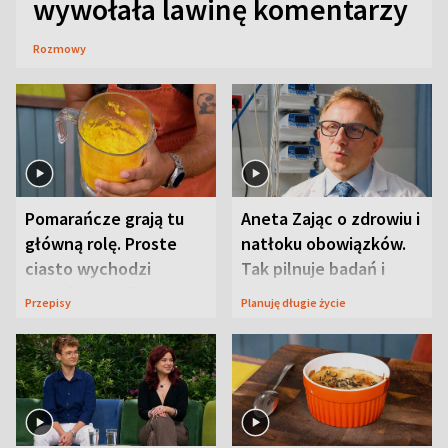
wywołała lawinę komentarzy
Rozmowy
Pomarańcze grają tu
Aneta Zając o zdrowiu i
główną rolę. Proste
natłoku obowiązków.
ciasto wychodzi
Tak pilnuje badań i
wyjątkowo wilgotne
wizyt
Przepisy
Planuję długie życie