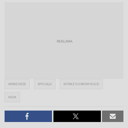
#KRADZIEŻE
#POCIĄGI
#STRAŻ OCHRONY KOLEI
#SOK