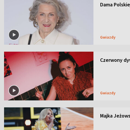
Dama Polskiej
Gwiazdy
Czerwony dyw
Gwiazdy
Majka Jeżows