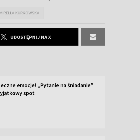
MIRELLA KURKOWSKA
UDOSTĘPNIJ NA X
teczne emocje! „Pytanie na śniadanie”
yjątkowy spot