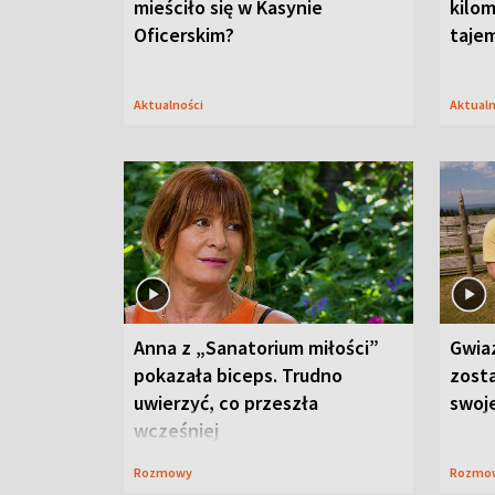
mieściło się w Kasynie
kilom
Oficerskim?
taje
Aktualności
Aktual
Anna z „Sanatorium miłości”
Gwia
pokazała biceps. Trudno
zost
uwierzyć, co przeszła
swoj
wcześniej
Rozmowy
Rozmo