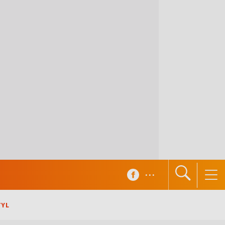
...
TYL