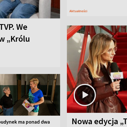
Aktualności
TVP. We
w „Królu
Nowa edycja „
budynek ma ponad dwa