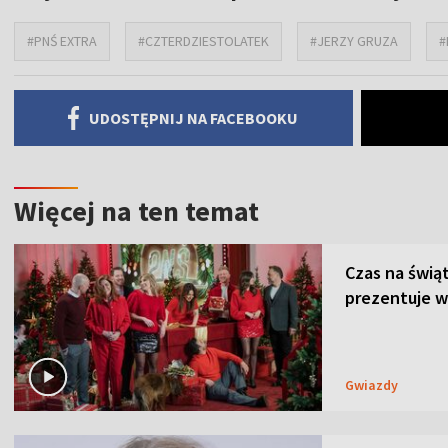
#PNŚ EXTRA
#CZTERDZIESTOLATEK
#JERZY GRUZA
#
UDOSTĘPNIJ NA FACEBOOKU
Więcej na ten temat
Czas na świą
prezentuje w
Gwiazdy