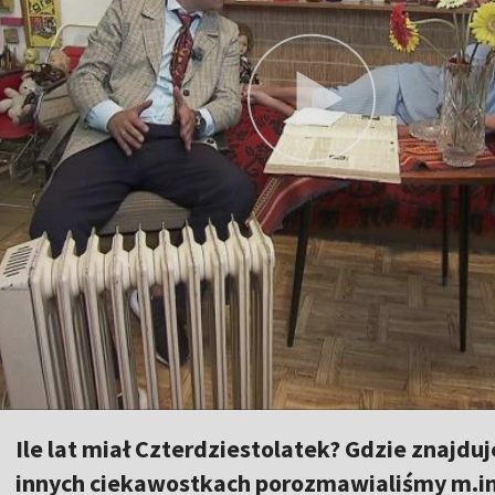
Ile lat miał Czterdziestolatek? Gdzie znajduj
innych ciekawostkach porozmawialiśmy m.in