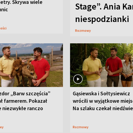
etry. Skrywa wiele
Stage”. Ania K
mnic
niespodzianki
ności
Rozmowy
zdor „Barw szczęścia”
Gąsiewska i Sołtysiewicz
ał farmerem. Pokazał
wrócili w wyjątkowe miejs
e niezwykłe ranczo
Na szlaku czekał niedźwi
wy
Rozmowy