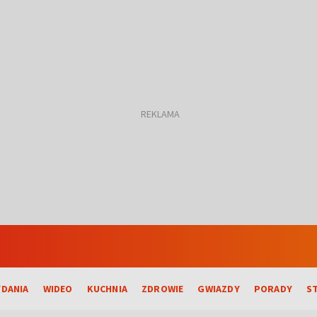
DANIA
WIDEO
KUCHNIA
ZDROWIE
GWIAZDY
PORADY
S