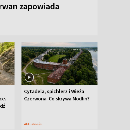
arwan zapowiada
Cytadela, spichlerz i Wieża
ce.
Czerwona. Co skrywa Modlin?
edź
Aktualności