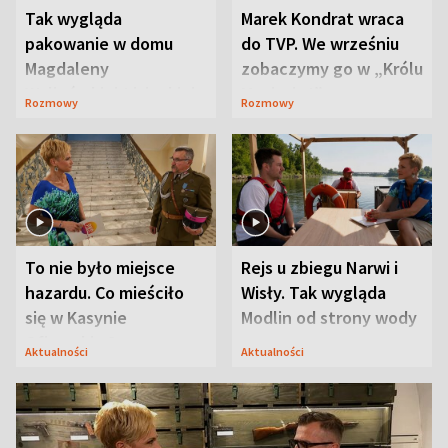
Tak wygląda
Marek Kondrat wraca
pakowanie w domu
do TVP. We wrześniu
Magdaleny
zobaczymy go w „Królu
Waligórskiej-Lisieckiej.
Maciusiu I”
Rozmowy
Rozmowy
Mąż nie odpuszcza
To nie było miejsce
Rejs u zbiegu Narwi i
hazardu. Co mieściło
Wisły. Tak wygląda
się w Kasynie
Modlin od strony wody
Oficerskim?
Aktualności
Aktualności