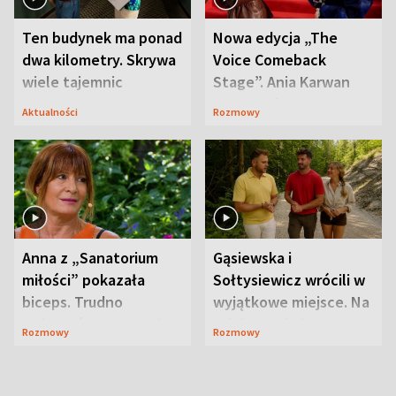
Ten budynek ma ponad
Nowa edycja „The
dwa kilometry. Skrywa
Voice Comeback
wiele tajemnic
Stage”. Ania Karwan
zapowiada
Aktualności
Rozmowy
niespodzianki
Anna z „Sanatorium
Gąsiewska i
miłości” pokazała
Sołtysiewicz wrócili w
biceps. Trudno
wyjątkowe miejsce. Na
uwierzyć, co przeszła
szlaku czekał
Rozmowy
Rozmowy
wcześniej
niedźwiedź