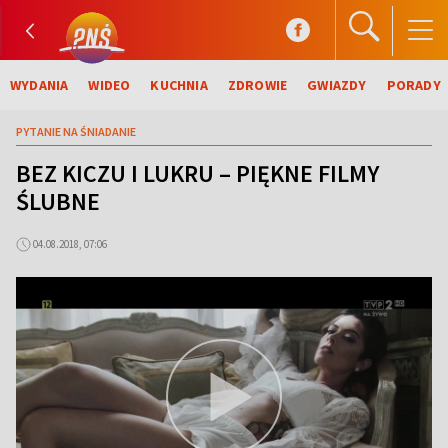
WYDANIA
WIDEO
KUCHNIA
ZDROWIE
GWIAZDY
PORADY
PYTANIE NA ŚNIADANIE
BEZ KICZU I LUKRU – PIĘKNE FILMY
ŚLUBNE
04.08.2018, 07:06