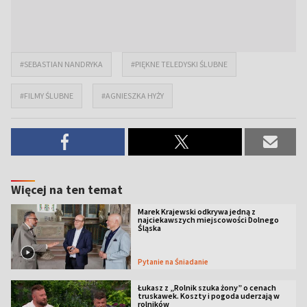
#SEBASTIAN NANDRYKA
#PIĘKNE TELEDYSKI ŚLUBNE
#FILMY ŚLUBNE
#AGNIESZKA HYŻY
Więcej na ten temat
Marek Krajewski odkrywa jedną z
najciekawszych miejscowości Dolnego
Śląska
Pytanie na Śniadanie
Łukasz z „Rolnik szuka żony” o cenach
truskawek. Koszty i pogoda uderzają w
rolników