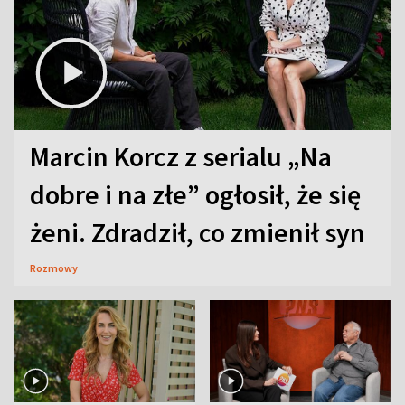
Marcin Korcz z serialu „Na
dobre i na złe” ogłosił, że się
żeni. Zdradził, co zmienił syn
Rozmowy