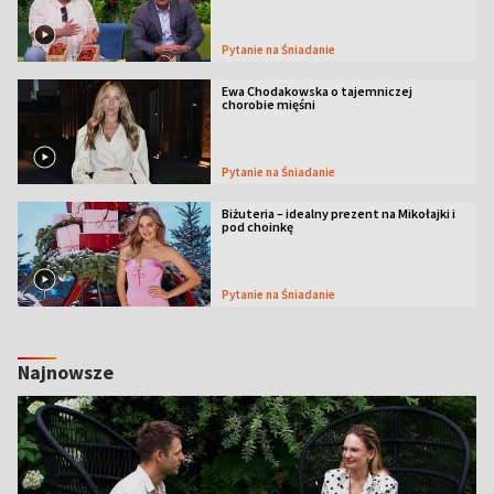
Pytanie na Śniadanie
Ewa Chodakowska o tajemniczej
chorobie mięśni
Pytanie na Śniadanie
Biżuteria – idealny prezent na Mikołajki i
pod choinkę
Pytanie na Śniadanie
Najnowsze