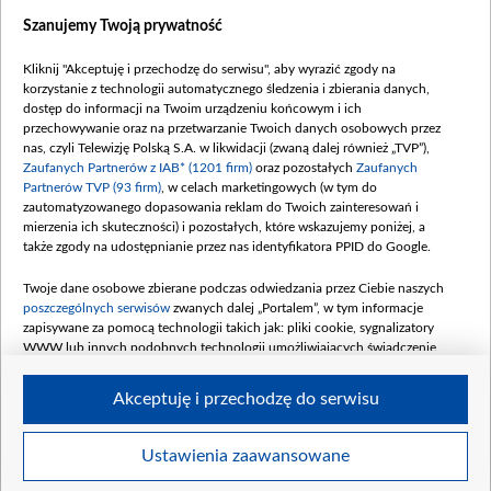
Dostępność
Szanujemy Twoją prywatność
Moje zgody
Kliknij "Akceptuję i przechodzę do serwisu", aby wyrazić zgody na
Procedura zgłoszeń wewnętrznych
korzystanie z technologii automatycznego śledzenia i zbierania danych,
dostęp do informacji na Twoim urządzeniu końcowym i ich
przechowywanie oraz na przetwarzanie Twoich danych osobowych przez
nas, czyli Telewizję Polską S.A. w likwidacji (zwaną dalej również „TVP”),
Zaufanych Partnerów z IAB* (1201 firm)
oraz pozostałych
Zaufanych
Partnerów TVP (93 firm)
, w celach marketingowych (w tym do
zautomatyzowanego dopasowania reklam do Twoich zainteresowań i
mierzenia ich skuteczności) i pozostałych, które wskazujemy poniżej, a
także zgody na udostępnianie przez nas identyfikatora PPID do Google.
Twoje dane osobowe zbierane podczas odwiedzania przez Ciebie naszych
poszczególnych serwisów
zwanych dalej „Portalem”, w tym informacje
zapisywane za pomocą technologii takich jak: pliki cookie, sygnalizatory
WWW lub innych podobnych technologii umożliwiających świadczenie
dopasowanych i bezpiecznych usług, personalizację treści oraz reklam,
udostępnianie funkcji mediów społecznościowych oraz analizowanie ruchu
Akceptuję i przechodzę do serwisu
w Internecie.
Twoje dane osobowe zbierane podczas odwiedzania przez Ciebie
Ustawienia zaawansowane
poszczególnych serwisów
na Portalu, takie jak adresy IP, identyfikatory
© 2026 Telewizja Polska S. A. w likwidacji
Twoich urządzeń końcowych i identyfikatory plików cookie, informacje o