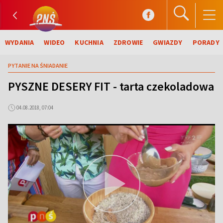
WYDANIA
WIDEO
KUCHNIA
ZDROWIE
GWIAZDY
PORADY
PYTANIE NA ŚNIADANIE
PYSZNE DESERY FIT - tarta czekoladowa
04.08.2018, 07:04