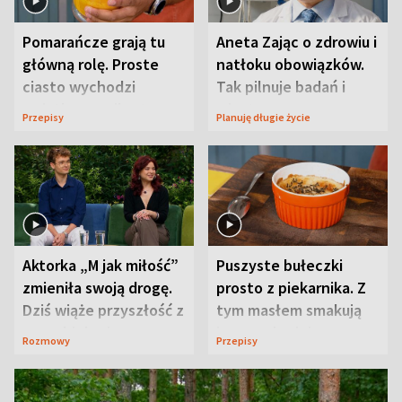
Pomarańcze grają tu
Aneta Zając o zdrowiu i
główną rolę. Proste
natłoku obowiązków.
ciasto wychodzi
Tak pilnuje badań i
wyjątkowo wilgotne
wizyt
Przepisy
Planuję długie życie
Aktorka „M jak miłość”
Puszyste bułeczki
zmieniła swoją drogę.
prosto z piekarnika. Z
Dziś wiąże przyszłość z
tym masłem smakują
neurobiologią
jeszcze lepiej
Rozmowy
Przepisy