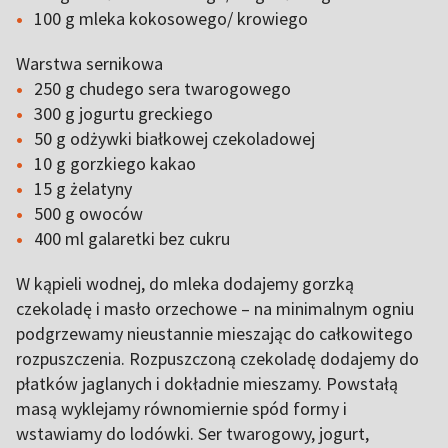
100 g mleka kokosowego/ krowiego
Warstwa sernikowa
250 g chudego sera twarogowego
300 g jogurtu greckiego
50 g odżywki białkowej czekoladowej
10 g gorzkiego kakao
15 g żelatyny
500 g owoców
400 ml galaretki bez cukru
W kąpieli wodnej, do mleka dodajemy gorzką
czekoladę i masło orzechowe – na minimalnym ogniu
podgrzewamy nieustannie mieszając do całkowitego
rozpuszczenia. Rozpuszczoną czekoladę dodajemy do
płatków jaglanych i dokładnie mieszamy. Powstałą
masą wyklejamy równomiernie spód formy i
wstawiamy do lodówki. Ser twarogowy, jogurt,