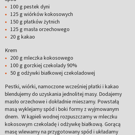
100 g pestek dyni
125 g wiórków kokosowych
150 g płatków żytnich
125 g masła orzechowego
20 g kakao
Krem
200 g mleczka kokosowego
100 g gorzkiej czekolady 90%
50 g odżywki białkowej czekoladowej
Pestki, wiórki, namoczone wcześniej płatki i kakao
blendujemy do uzyskania jednolitej masy. Dodajemy
masło orzechowe i dokładnie mieszamy. Powstałą
masą wyklejamy spód i boki formy z wyjmowanym
dnem. W kąpieli wodnej rozpuszczamy w mleczku
kokosowym czekoladę i odżywkę białkową. Gorącą
masę wlewamy na przygotowany spód i układamy