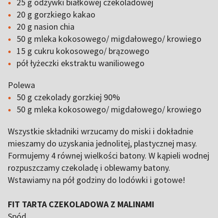
25 g odżywki białkowej czekoladowej
20 g gorzkiego kakao
20 g nasion chia
50 g mleka kokosowego/ migdałowego/ krowiego
15 g cukru kokosowego/ brązowego
pół łyżeczki ekstraktu waniliowego
Polewa
50 g czekolady gorzkiej 90%
50 g mleka kokosowego/ migdałowego/ krowiego
Wszystkie składniki wrzucamy do miski i dokładnie
mieszamy do uzyskania jednolitej, plastycznej masy.
Formujemy 4 równej wielkości batony. W kąpieli wodnej
rozpuszczamy czekoladę i oblewamy batony.
Wstawiamy na pół godziny do lodówki i gotowe!
FIT TARTA CZEKOLADOWA Z MALINAMI
Spód