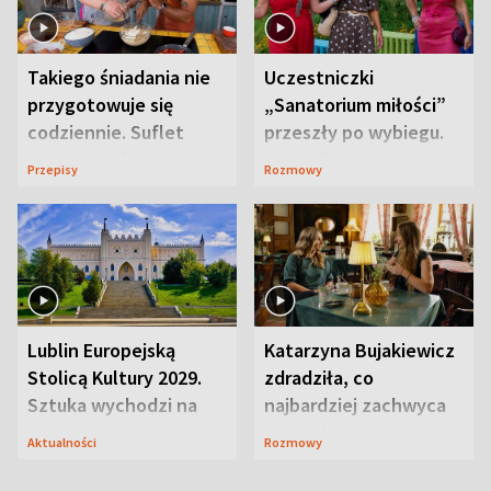
Takiego śniadania nie
Uczestniczki
przygotowuje się
„Sanatorium miłości”
codziennie. Suflet
przeszły po wybiegu.
serowy zachwyca
Te stylizacje
Przepisy
Rozmowy
smakiem
przyciągały wzrok
Lublin Europejską
Katarzyna Bujakiewicz
Stolicą Kultury 2029.
zdradziła, co
Sztuka wychodzi na
najbardziej zachwyca
ulice
ją w Lublinie
Aktualności
Rozmowy