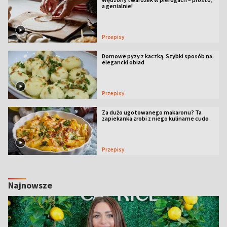
a genialnie!
Przepisy
Domowe pyzy z kaczką. Szybki sposób na
elegancki obiad
Przepisy
Za dużo ugotowanego makaronu? Ta
zapiekanka zrobi z niego kulinarne cudo
Przepisy
Najnowsze