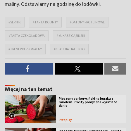
maliny. Odstawiamy na godzinę do lodówki.
#SERNIK
#TARTA BOUNTY
#BATONY PROTEINOWE
#TARTA CZEKOLADOWA
#ŁUKASZ GĄSIŃSKI
#TRENER PERSONALNY
#KLAUDIA HALEJCIO
Więcej na ten temat
Pieczony ser koryciński na buraku z
miodem. Prosty pomysł na wyraziste
danie
Przepisy
Wędzony twarożek w pierogach – prosto,