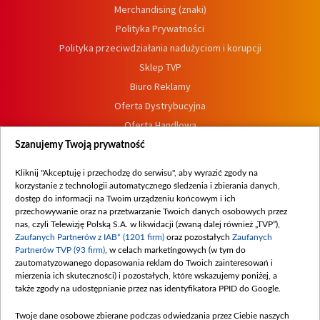
Merchandising (znaki)
Polityka Prywatności
Polityka przeciwdziałania nadużyciom i korupcji
Sklep TVP
Biuro Reklamy
Oferta Dystrybucyjna
Oferta Handlowa
Dostępność
Szanujemy Twoją prywatność
Moje zgody
Kliknij "Akceptuję i przechodzę do serwisu", aby wyrazić zgody na
Procedura zgłoszeń wewnętrznych
korzystanie z technologii automatycznego śledzenia i zbierania danych,
dostęp do informacji na Twoim urządzeniu końcowym i ich
przechowywanie oraz na przetwarzanie Twoich danych osobowych przez
nas, czyli Telewizję Polską S.A. w likwidacji (zwaną dalej również „TVP”),
Zaufanych Partnerów z IAB* (1201 firm)
oraz pozostałych
Zaufanych
Partnerów TVP (93 firm)
, w celach marketingowych (w tym do
zautomatyzowanego dopasowania reklam do Twoich zainteresowań i
mierzenia ich skuteczności) i pozostałych, które wskazujemy poniżej, a
także zgody na udostępnianie przez nas identyfikatora PPID do Google.
Twoje dane osobowe zbierane podczas odwiedzania przez Ciebie naszych