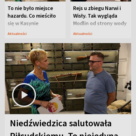
To nie było miejsce
Rejs u zbiegu Narwi i
hazardu. Co mieściło
Wisły. Tak wygląda
się w Kasynie
Modlin od strony wody
Oficerskim?
Aktualności
Aktualności
Niedźwiedzica salutowała
Piłsudskiemu. To niejedyna