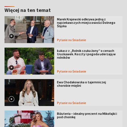
Więcej na ten temat
Marek Krajewski odkrywa jedną z
najciekawszych miejscowości Dolnego
Śląska
Pytanie na Śniadanie
Łukasz z „Rolnik szuka żony” o cenach
truskawek. Koszty i pogoda uderzają w
rolników
Pytanie na Śniadanie
Ewa Chodakowska o tajemniczej
chorobie mięśni
Pytanie na Śniadanie
Biżuteria – idealny prezent na Mikołajki i
pod choinkę