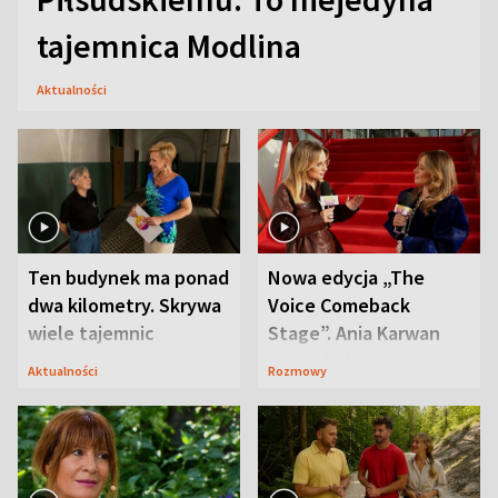
tajemnica Modlina
Aktualności
Ten budynek ma ponad
Nowa edycja „The
dwa kilometry. Skrywa
Voice Comeback
wiele tajemnic
Stage”. Ania Karwan
zapowiada
Aktualności
Rozmowy
niespodzianki