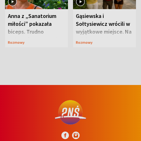
Anna z „Sanatorium
Gąsiewska i
miłości” pokazała
Sołtysiewicz wrócili w
biceps. Trudno
wyjątkowe miejsce. Na
uwierzyć, co przeszła
szlaku czekał
Rozmowy
Rozmowy
wcześniej
niedźwiedź