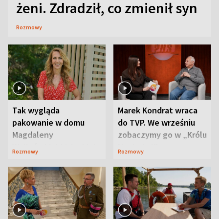
żeni. Zdradził, co zmienił syn
Rozmowy
Tak wygląda
Marek Kondrat wraca
pakowanie w domu
do TVP. We wrześniu
Magdaleny
zobaczymy go w „Królu
Waligórskiej-Lisieckiej.
Maciusiu I”
Rozmowy
Rozmowy
Mąż nie odpuszcza