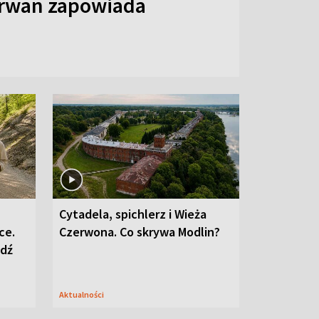
arwan zapowiada
Cytadela, spichlerz i Wieża
ce.
Czerwona. Co skrywa Modlin?
edź
Aktualności