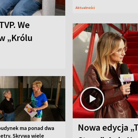
Aktualności
TVP. We
w „Królu
Nowa edycja „
budynek ma ponad dwa
etry. Skrywa wiele