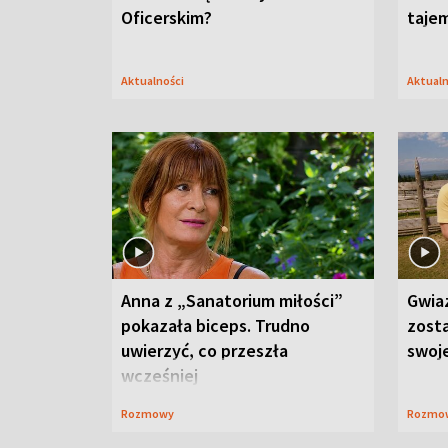
Oficerskim?
taje
Aktualności
Aktual
Anna z „Sanatorium miłości”
Gwia
pokazała biceps. Trudno
zost
uwierzyć, co przeszła
swoj
wcześniej
Rozmowy
Rozmo