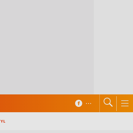
...
TYL