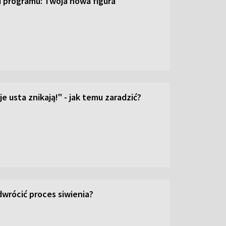
ji programu: Twoja nowa figura
e usta znikają!" - jak temu zaradzić?
wrócić proces siwienia?