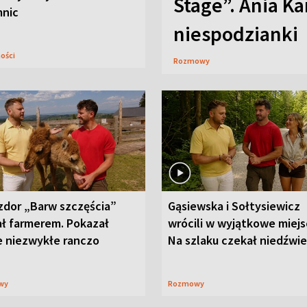
Stage”. Ania K
mnic
niespodzianki
ności
Rozmowy
zdor „Barw szczęścia”
Gąsiewska i Sołtysiewicz
ał farmerem. Pokazał
wrócili w wyjątkowe miejs
e niezwykłe ranczo
Na szlaku czekał niedźwi
wy
Rozmowy