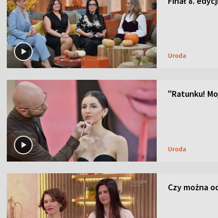
Finał 8. edyc
Uroda
"Ratunku! Moj
Uroda
Czy można od