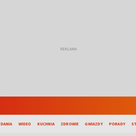
DANIA
WIDEO
KUCHNIA
ZDROWIE
GWIAZDY
PORADY
S